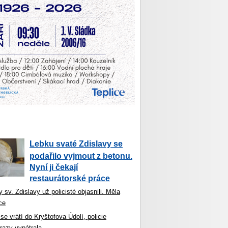
Lebku svaté Zdislavy se
podařilo vyjmout z betonu.
Nyní ji čekají
restaurátorské práce
 sv. Zdislavy už policisté objasnili. Měla
ce
se vrátí do Kryštofova Údolí, policie
razy vypátrala