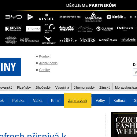
Kontakt
Archiv novin
Dn
Ceníky
lovarský
Plzeňský
Jihočeský
Vysočina
Jihomoravský
Zlínský
Moravskoslez
ek
Politika
Válka
Krimi
Zajímavosti
Volby
Kultura
S
2014
Reality
Cestování
Volby 2013
Technika
Charita
Os
efresh přispívá k