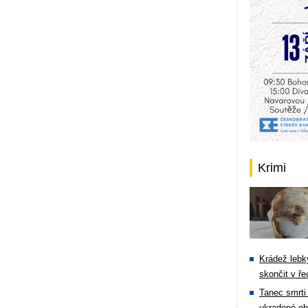
Krimi
Krádež lebky
skončit v ře
Tanec smrti 
ukradené ob