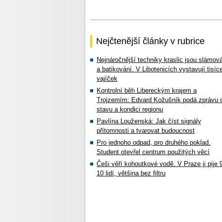
Nejčtenější články v rubrice
Nejnáročnější techniky kraslic jsou slámov
a batikování. V Libotenicích vystavují tisíc
vajíček
Kontrolní běh Libereckým krajem a
Trojzemím: Edvard Kožušník podá zprávu 
stavu a kondici regionu
Pavlína Louženská: Jak číst signály
přítomnosti a tvarovat budoucnost
Pro jednoho odpad, pro druhého poklad.
Student otevřel centrum použitých věcí
Češi věří kohoutkové vodě. V Praze ji pije 
10 lidí, většina bez filtru