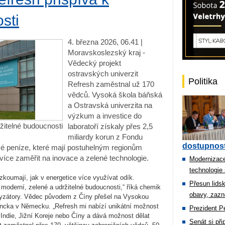
sti
4. března 2026, 06.41 |
Moravskoslezský kraj -
Vědecký projekt
ostravských univerzit
Politika
Refresh zaměstnal už 170
vědců. Vysoká škola báňská
a Ostravská univerzita na
výzkum a investice do
žitelné budoucnosti
laboratoří získaly přes 2,5
miliardy korun z Fondu
dostupnost
ké peníze, které mají postuhelným regionům
více zaměřit na inovace a zelené technologie.
Modernizace
technologie 
 zkoumají, jak v energetice více využívat odík.
Přesun lids
derní, zelené a udržitelné budoucnosti,“ říká chemik
obavy, zazn
lyzátory. Vědec původem z Číny přešel na Vysokou
ancka v Německu. „Refresh mi nabízí unikátní možnost
Prezident Pe
 Indie, Jižní Koreje nebo Číny a dává možnost dělat
Senát si př