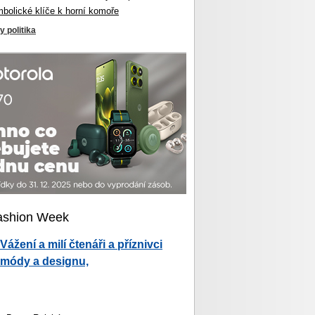
mbolické klíče k horní komoře
y politika
ashion Week
Vážení a milí čtenáři a příznivci
módy a designu,