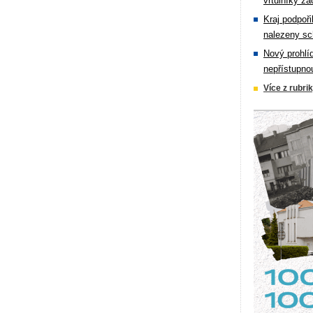
vrtulníky zá
Kraj podpoři
nalezeny sc
Nový prohlí
nepřístupno
Více z rubri