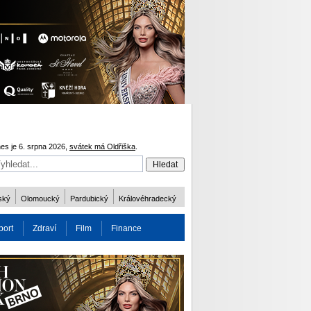
es je 6. srpna 2026,
svátek má Oldřiška
.
ský
Olomoucký
Pardubický
Královéhradecký
port
Zdraví
Film
Finance
obnost
Více
ODM 2016