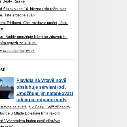
s Beaty Rajské
d Sázavou se 14. března uskuteční ples
é. Jste srdečně zváni
mi Pihiková: Chci rozdávat umění, lásku,
stí
ture Buddy umožňuje lidem se zdravotním
ím vyrazit za kulturou
ky czech fashion week
sti
Plavidla na Vltavě nově
obsluhuje servisní loď.
Umožňuje jim natankovat i
odčerpat odpadní vody
 stavba na světě je v Česku. Věž zříceniny
ovice u Mladé Boleslavi trhla rekord
od Vyšehradem budou nově přistávat