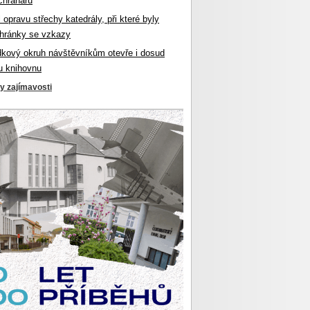
chranářů
l opravu střechy katedrály, při které byly
hránky se vzkazy
dkový okruh návštěvníkům otevře i dosud
u knihovnu
ky zajímavosti