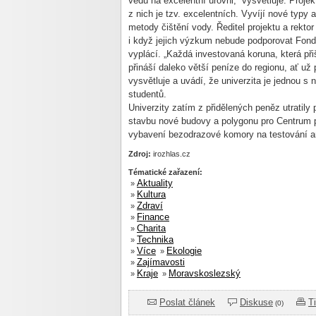
vědu na excelentní úrovni,“ vysvětluje. Proje
z nich je tzv. excelentních. Vyvíjí nové typy 
metody čištění vody. Ředitel projektu a rekto
i když jejich výzkum nebude podporovat Fond 
vyplácí. „Každá investovaná koruna, která při
přináší daleko větší peníze do regionu, ať už
vysvětluje a uvádí, že univerzita je jednou s 
studentů.
Univerzity zatím z přidělených peněz utratily 
stavbu nové budovy a polygonu pro Centrum po
vybavení bezodrazové komory na testování a
Zdroj:
irozhlas.cz
Tématické zařazení:
Aktuality
»
Kultura
»
Zdraví
»
Finance
»
Charita
»
Technika
»
Více
Ekologie
»
»
Zajímavosti
»
Kraje
Moravskoslezský
»
»
Poslat článek
Diskuse
T
(0)