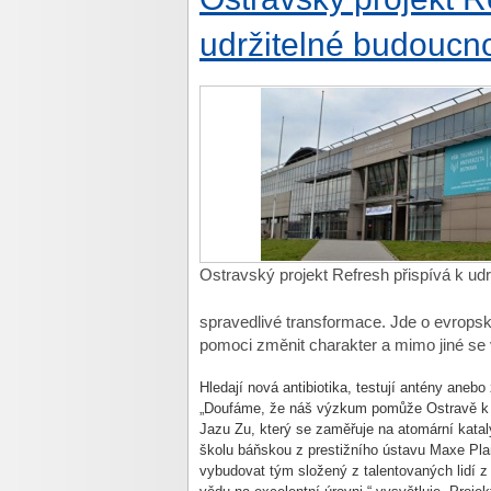
udržitelné budoucno
Ostravský projekt Refresh přispívá k udr
spravedlivé transformace. Jde o evrops
pomoci změnit charakter a mimo jiné se 
Hledají nová antibiotika, testují antény anebo
„Doufáme, že náš výzkum pomůže Ostravě k mo
Jazu Zu, který se zaměřuje na atomární kata
školu báňskou z prestižního ústavu Maxe Pl
vybudovat tým složený z talentovaných lidí z