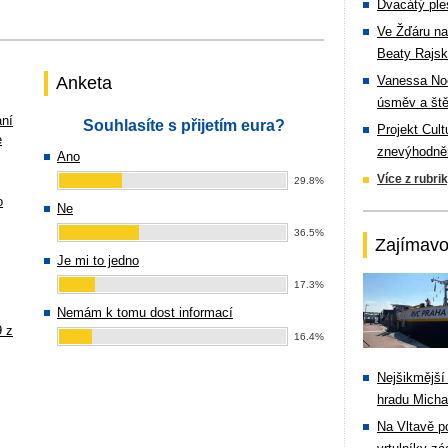
Dvacátý ple
Ve Žďáru na
Beaty Rajsk
Anketa
Vanessa Noe
úsměv a ště
ání
Souhlasíte s přijetím eura?
Projekt Cul
e
znevýhodněn
Ano
Více z rubri
29.8%
o
Ne
36.5%
Zajímavo
Je mi to jedno
17.3%
Nemám k tomu dost informací
9 z
16.4%
Nejšikmější
hradu Michal
Na Vltavě p