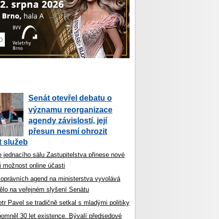
Senát otevřel debatu o
významu reorganizace
agendy závislostí, její
přesun nesmí ohrozit
 služeb
 jednacího sálu Zastupitelstva přinese nové
i možnost online účasti
koprávních agend na ministerstva vyvolává
ělo na veřejném slyšení Senátu
tr Pavel se tradičně setkal s mladými politiky
ipomněl 30 let existence. Bývalí předsedové