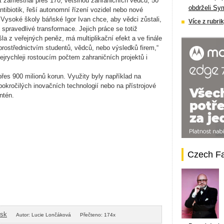
kt zaměstnal přes 170, většinou zahraničních vědců, 50
obdrželi Sy
antibiotik, řeší autonomní řízení vozidel nebo nové
r Vysoké školy báňské Igor Ivan chce, aby vědci zůstali,
Více z rubrik
spravedlivé transformace. Jejich práce se totiž
šla z veřejných peněz, má multiplikační efekt a ve finále
 prostřednictvím studentů, vědců, nebo výsledků firem,“
nejrychleji rostoucím počtem zahraničních projektů i
přes 900 milionů korun. Využity byly například na
kročilých inovačních technologií nebo na přístrojové
ntén.
Czech F
isk
Autor: Lucie Lončáková
Přečteno: 174x