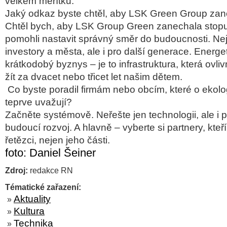
velkém měřítku.
Jaký odkaz byste chtěl, aby LSK Green Group za
Chtěl bych, aby LSK Group Green zanechala stopu
pomohli nastavit správný směr do budoucnosti. Ne
investory a města, ale i pro další generace. Energe
krátkodobý byznys – je to infrastruktura, která ovliv
žít za dvacet nebo třicet let našim dětem.
Co byste poradil firmám nebo obcím, které o ekol
teprve uvažují?
Začněte systémově. Neřešte jen technologii, ale i př
budoucí rozvoj. A hlavně – vyberte si partnery, kte
řetězci, nejen jeho části.
foto: Daniel Šeiner
Zdroj:
redakce RN
Tématické zařazení:
Aktuality
»
Kultura
»
Technika
»