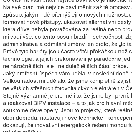
Na své práci mě nejvíce baví měnit zažité procesy
způsob, jakým lidé přemýšlejí o nových možnostec
formovat nové přístupy, ukazovat alternativní cesty 
která dříve nebyla považována za reálná nebo pro
mi vadí vše, co tento posun brzdí – setrvačnost, z
administrativa a odmítání změny jen proto, že „to ta
Právě tyto bariéry jsou často větší překážkou než
technologie, a jejich překonávání je paradoxně jed
nejnáročnějších, ale i nejdůležitějších částí práce.
Jaký profesní úspěch vám udělal v poslední době n
Velkou radost mi udělalo, že jsme kompletně zajistili
největších střešních fotovoltaických elektráren v Č
Stejně významné je pro mě i to, že jsme byli první,
a realizoval BIPV instalace – a to jak pro hlavní mě
soukromé developery. Jsou to projekty, které reáln
obor dopředu, nastavují nové technické i koncepčn
dokazují, že inovativní energetická řešení mohou 