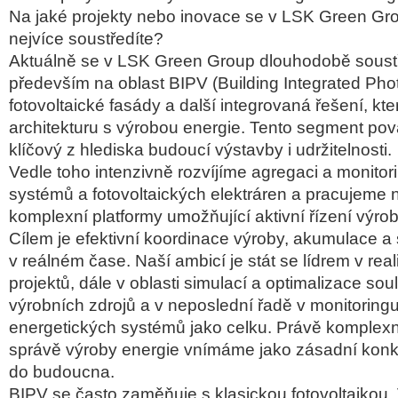
Na jaké projekty nebo inovace se v LSK Green Gr
nejvíce soustředíte?
Aktuálně se v LSK Green Group dlouhodobě sous
především na oblast BIPV (Building Integrated Phot
fotovoltaické fasády a další integrovaná řešení, kte
architekturu s výrobou energie. Tento segment po
klíčový z hlediska budoucí výstavby i udržitelnosti.
Vedle toho intenzivně rozvíjíme agregaci a monitor
systémů a fotovoltaických elektráren a pracujeme 
komplexní platformy umožňující aktivní řízení výrob
Cílem je efektivní koordinace výroby, akumulace a
v reálném čase. Naší ambicí je stát se lídrem v rea
projektů, dále v oblasti simulací a optimalizace so
výrobních zdrojů a v neposlední řadě v monitoring
energetických systémů jako celku. Právě komplexní
správě výroby energie vnímáme jako zásadní kon
do budoucna.
BIPV se často zaměňuje s klasickou fotovoltaikou.