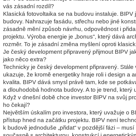
vás zásadní rozdíl?
Klasická fotovoltaika se na budovu instaluje. BIPV 
budovy. Nahrazuje fasádu, střechu nebo jiné konst
zásadně mění způsob návrhu, odpovědnost i přid
projektu. Výroba energie je „bonus“, který dává arc
rozměr. To je zásadní změna myšlení oproti klasick
Je český development připravený přijmout BIPV ja
jako něco extra?
Technicky je český development připravený. Stále 
ukazuje, že kromě energetiky hraje roli i design a a
kvalita. BIPV dává smysl právě tam, kde se potkává
a dlouhodobá hodnota budovy. A to je trend, který u
Když v dnešní době chce investor BIPV na svůj proj
ho čekají?
Největším úskalím pro investora, který uvažuje o B
přístup hned na začátku projektu. BIPV není techno
k budově jednoduše „přidat“ v pozdější fázi – musí
současně s architekturou, konstrukcí i energetic