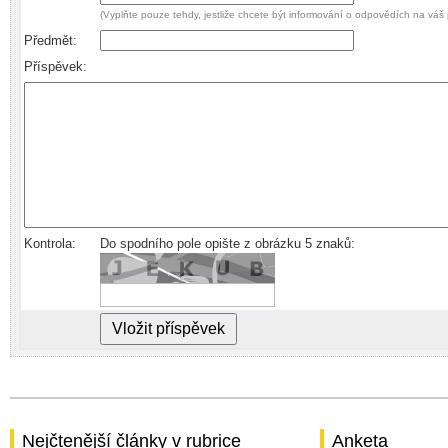
(Vyplňte pouze tehdy, jestliže chcete být informování o odpovědích na váš 
Předmět:
Příspěvek:
Kontrola:
Do spodního pole opište z obrázku 5 znaků:
Nejčtenější články v rubrice
Anketa