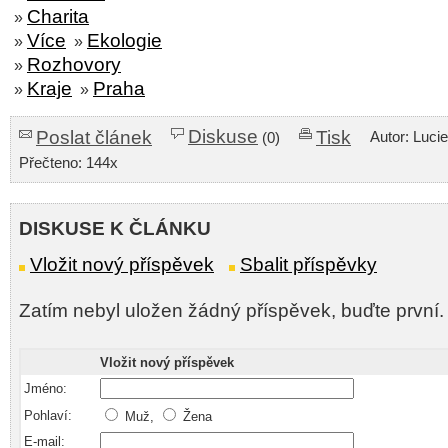
Charita
»
Více
Ekologie
»
»
Rozhovory
»
Kraje
Praha
»
»
Diskuse
Poslat článek
Tisk
Autor: Luci
(0)
Přečteno: 144x
DISKUSE K ČLÁNKU
Vložit nový příspěvek
Sbalit příspěvky
Zatím nebyl uložen žádný příspěvek, buďte první.
Vložit nový příspěvek
Jméno:
Pohlaví:
Muž,
Žena
E-mail: