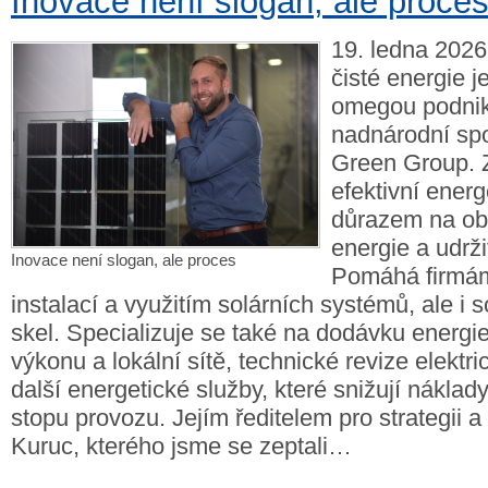
Inovace není slogan, ale proce
19. ledna 2026
čisté energie j
omegou podnik
nadnárodní sp
Green Group. 
efektivní energ
důrazem na obn
energie a udrži
Inovace není slogan, ale proces
Pomáhá firmám 
instalací a využitím solárních systémů, ale i 
skel. Specializuje se také na dodávku energie
výkonu a lokální sítě, technické revize elektri
další energetické služby, které snižují náklady
stopu provozu. Jejím ředitelem pro strategii a 
Kuruc, kterého jsme se zeptali…