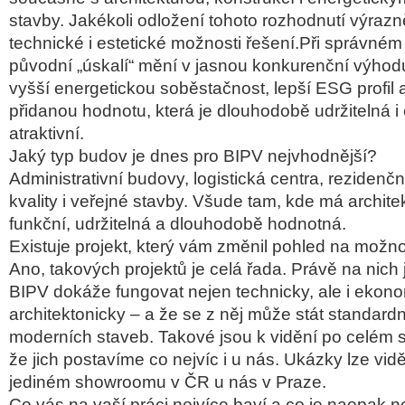
stavby. Jakékoli odložení tohoto rozhodnutí výraz
technické i estetické možnosti řešení.Při správném
původní „úskalí“ mění v jasnou konkurenční výhod
vyšší energetickou soběstačnost, lepší ESG profil 
přidanou hodnotu, která je dlouhodobě udržitelná 
atraktivní.
Jaký typ budov je dnes pro BIPV nejvhodnější?
Administrativní budovy, logistická centra, rezidenčn
kvality i veřejné stavby. Všude tam, kde má archite
funkční, udržitelná a dlouhodobě hodnotná.
Existuje projekt, který vám změnil pohled na možn
Ano, takových projektů je celá řada. Právě na nich j
BIPV dokáže fungovat nejen technicky, ale i ekon
architektonicky – a že se z něj může stát standard
moderních staveb. Takové jsou k vidění po celém 
že jich postavíme co nejvíc i u nás. Ukázky lze vid
jediném showroomu v ČR u nás v Praze.
Co vás na vaší práci nejvíce baví a co je naopak n