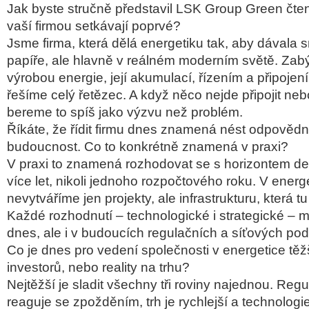
Jak byste stručně představil LSK Group Green čten
vaší firmou setkávají poprvé?
Jsme firma, která dělá energetiku tak, aby dávala 
papíře, ale hlavně v reálném moderním světě. Za
výrobou energie, její akumulací, řízením a připojení
řešíme celý řetězec. A když něco nejde připojit ne
bereme to spíš jako výzvu než problém.
Říkáte, že řídit firmu dnes znamená nést odpovědn
budoucnost. Co to konkrétně znamená v praxi?
V praxi to znamená rozhodovat se s horizontem des
více let, nikoli jednoho rozpočtového roku. V energ
nevytváříme jen projekty, ale infrastrukturu, která tu
Každé rozhodnutí – technologické i strategické – m
dnes, ale i v budoucích regulačních a síťových po
Co je dnes pro vedení společnosti v energetice těžší
investorů, nebo reality na trhu?
Nejtěžší je sladit všechny tři roviny najednou. Reg
reaguje se zpožděním, trh je rychlejší a technologie 