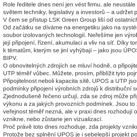
Role ředitele dnes není jen vést firmu, ale neustál
světem techniky, legislativy a investorů – a udržet 
V čem se přístup LSK Green Group liší od ostatníc
Od začátku se díváme na energetiku jako na systém
soubor izolovaných technologií. Neřešíme jen výrobu
její připojení, řízení, akumulaci a vliv na síť. Díky
k tématům, kterým se jiní vyhýbají – jako jsou ÚP
BIPV.
O obnovitelných zdrojích se mluví hodně, o připoji
UTP téměř vůbec. Můžete, prosím, přiblížit tyto po
Připojitelnost neboli kapacita sítě, UPOS a UTP js
podmínky připojení výrobních zdrojů k distribuční 
Zjednodušeně řečeno určují, zda se zdroj může přip
výkonu a za jakých provozních podmínek. Jsou to z
veřejnost téměř nezná, ale v praxi dnes rozhodují o 
vznikne, nebo zůstane jen vizualizací.
Proč právě toto dnes rozhoduje, zda projekty vzni
Protože bez splnění UPOS je i sebelepší projekt p