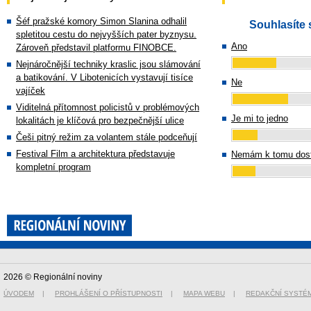
Šéf pražské komory Simon Slanina odhalil
Souhlasíte 
spletitou cestu do nejvyšších pater byznysu.
Ano
Zároveň představil platformu FINOBCE.
Nejnáročnější techniky kraslic jsou slámování
a batikování. V Libotenicích vystavují tisíce
Ne
vajíček
Viditelná přítomnost policistů v problémových
Je mi to jedno
lokalitách je klíčová pro bezpečnější ulice
Češi pitný režim za volantem stále podceňují
Festival Film a architektura představuje
Nemám k tomu dost
kompletní program
2026 © Regionální noviny
ÚVODEM
|
PROHLÁŠENÍ O PŘÍSTUPNOSTI
|
MAPA WEBU
|
REDAKČNÍ SYSTÉ