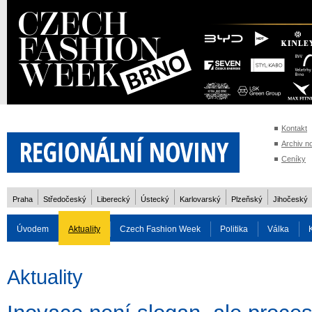
Kontakt
Archiv n
Ceníky
Praha
Středočeský
Liberecký
Ústecký
Karlovarský
Plzeňský
Jihočeský
Úvodem
Aktuality
Czech Fashion Week
Politika
Válka
Auto
Doprava
Zvířata
ZOH Soči 2014
Reality
Cestován
Aktuality
Rozhovory