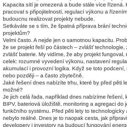
Kapacita sítí je omezená a bude stále více řízená
pracovat s připojitelností, regulací výkonu a řízením
budoucnu realizovat projekty nebude.
Setkáváte se s tím, že špatná příprava brání tech
projektům?
Velmi často. A nejde jen o samotnou kapacitu. Pro
že se projekt řeší po částech – zvlášť technologie, 
zvlášť baterie. My vidíme, že aby projekt fungoval, 
celek: rozumné vyvedení výkonu, nastavení regula
akumulací i provozní logika. Když se toto podcení, 
nebo později – a často zbytečně.
Jaké řešení dnes nabízíte trhu, které by před pěti l
možné?
Je jich celá řada, například dnes nabízíme řešení, k
BIPV, bateriová úložiště, monitoring a agregaci do
funkčního systému. Před pěti lety to technologicky 
nebylo reálné. Dnes je to naopak cesta, jak připrav
developery i investory na budoucí fungování energ