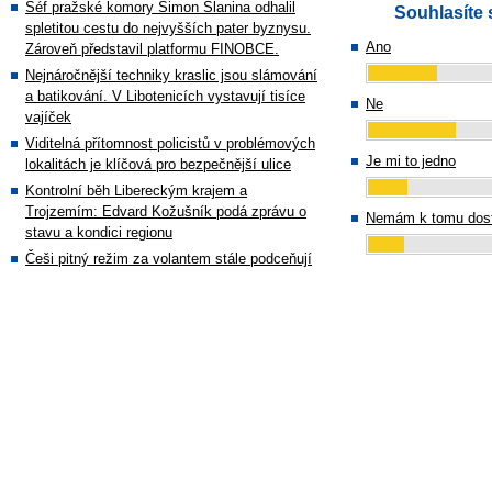
Šéf pražské komory Simon Slanina odhalil
Souhlasíte 
spletitou cestu do nejvyšších pater byznysu.
Ano
Zároveň představil platformu FINOBCE.
Nejnáročnější techniky kraslic jsou slámování
a batikování. V Libotenicích vystavují tisíce
Ne
vajíček
Viditelná přítomnost policistů v problémových
Je mi to jedno
lokalitách je klíčová pro bezpečnější ulice
Kontrolní běh Libereckým krajem a
Trojzemím: Edvard Kožušník podá zprávu o
Nemám k tomu dost
stavu a kondici regionu
Češi pitný režim za volantem stále podceňují