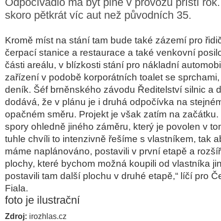
Odpočívadlo má být plně v provozu příští rok
skoro pětkrát víc aut než původních 35.
Krom
ě m
íst na stání tam bude také zázemí pro
řid
čerpac
í stanice a restaurace a také venkovní posi
č
ásti areálu, v blízkosti stání pro nákladní automobi
za
ř
ízení v podob
ě korpor
átních toalet se sprchami,
deník.
Š
éf brn
ěnsk
ého závodu
Ředitelstv
í silnic a
dodává,
že v pl
ánu je i druhá odpo
č
ívka na stejné
opačn
ém sm
ěru. Projekt je však zat
ím na za
č
átku.
spory ohledn
ě jin
ého zám
ěru, kter
ý je povolen v t
tuhle chvíli to intenzivn
ě řeš
íme s vlastníkem, tak 
máme naplánováno, postavili v první etap
ě a rozš
í
ř
plochy, kter
é bychom mo
žn
á koupili od vlastníka 
postavili tam dalš
í plochu v druhé etap
ě,“ l
í
č
í pro
Č
Fiala.
foto je ilustrační
Zdroj:
irozhlas.cz