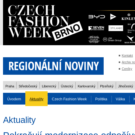
Kontakt
Archiv n
Ceníky
Praha
Středočeský
Liberecký
Ústecký
Karlovarský
Plzeňský
Jihočeský
Úvodem
Aktuality
Czech Fashion Week
Politika
Válka
Auto
Doprava
Zvířata
ZOH Soči 2014
Reality
Cestován
Aktuality
Rozhovory