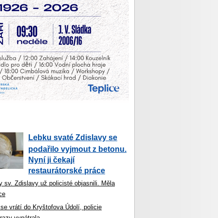
Lebku svaté Zdislavy se
podařilo vyjmout z betonu.
Nyní ji čekají
restaurátorské práce
 sv. Zdislavy už policisté objasnili. Měla
ce
se vrátí do Kryštofova Údolí, policie
razy vypátrala