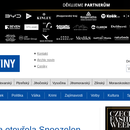
Kontakt
Archiv novin
Dn
Ceníky
lovarský
Plzeňský
Jihočeský
Vysočina
Jihomoravský
Zlínský
Moravskoslez
ek
Politika
Válka
Krimi
Zajímavosti
Volby
Kultura
S
2014
Reality
Cestování
Volby 2013
Technika
Charita
Os
a otevřela Snoezelen