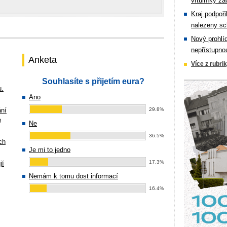
vrtulníky zá
Kraj podpoři
nalezeny sc
Nový prohlí
nepřístupno
Anketa
Více z rubri
Souhlasíte s přijetím eura?
u.
Ano
ání
29.8%
e
Ne
36.5%
ch
Je mi to jedno
17.3%
jí
Nemám k tomu dost informací
16.4%