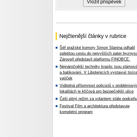
Nejčtenější články v rubrice
Šéf pražské komory Simon Slanina odhalil
spletitou cestu do nejvyšších pater byznys
Zároveň představil platformu FINOBCE.
Nejnáročnější techniky kraslic jsou slámov
a batikování. V Libotenicích vystavují tisíc
vajíček
Viditelná přítomnost policistů v problémový
lokalitách je klíčová pro bezpečnější ulice
Češi pitný režim za volantem stále podceňu
Festival Film a architektura představuje
kompletní program