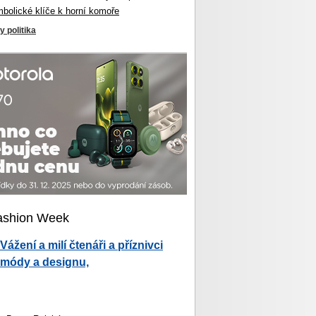
mbolické klíče k horní komoře
y politika
ashion Week
Vážení a milí čtenáři a příznivci
módy a designu,