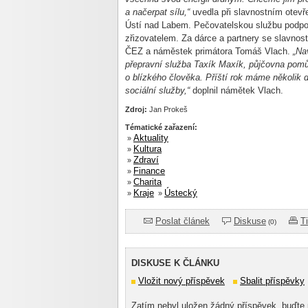
a načerpat sílu,“
uvedla při slavnostním otevř
Ústí nad Labem. Pečovatelskou službu podpor
zřizovatelem. Za dárce a partnery se slavnos
ČEZ a náměstek primátora Tomáš Vlach.
„Na
přepravní služba Taxík Maxík, půjčovna pomů
o blízkého člověka. Příští rok máme několik d
sociální služby,“
doplnil námětek Vlach.
Zdroj:
Jan Prokeš
Tématické zařazení:
Aktuality
»
Kultura
»
Zdraví
»
Finance
»
Charita
»
Kraje
Ústecký
»
»
Poslat článek
Diskuse
T
(0)
DISKUSE K ČLÁNKU
Vložit nový příspěvek
Sbalit příspěvky
Zatím nebyl uložen žádný příspěvek, buďte 