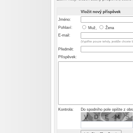
Vložit nový příspěvek
Jméno:
Pohlaví:
Muž,
Žena
E-mail:
(Vyplňte pouze tehdy, jestliže chcete
Předmět:
Příspěvek:
Kontrola:
Do spodního pole opište z ob