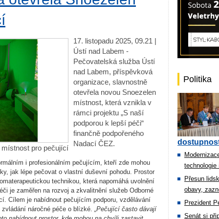
í
17. listopadu 2025, 09.21 |
Ústí nad Labem -
Pečovatelská služba Ústí
nad Labem, příspěvková
Politika
organizace, slavnostně
otevřela novou Snoezelen
místnost, která vznikla v
rámci projektu „S naší
podporou k lepší péči“
finančně podpořeného
dostupnost
Nadací ČEZ.
místnost pro pečující
Modernizace
rmálním i profesionálním pečujícím, kteří zde mohou
technologie 
iky, jak lépe pečovat o vlastní duševní pohodu. Prostor
Přesun lids
aromaterapeutickou technikou, která napomáhá uvolnění
obavy, zazn
 péči je zaměřen na rozvoj a zkvalitnění služeb Odborné
ící. Cílem je nabídnout pečujícím podporu, vzdělávání
Prezident Pe
é zvládání náročné péče o blízké.
„Pečující často dávají
Senát si př
o nabídnout prostor, kde mohou na chvíli zastavit