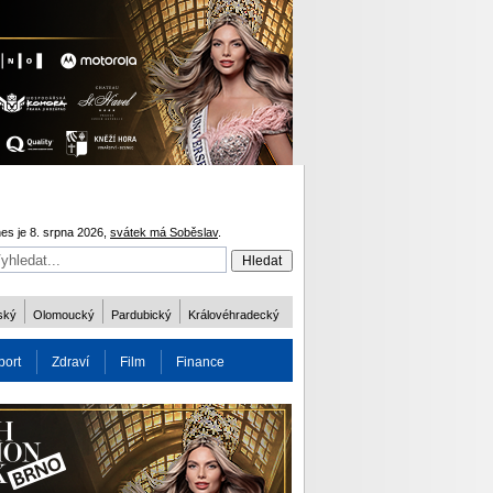
es je 8. srpna 2026,
svátek má Soběslav
.
ský
Olomoucký
Pardubický
Královéhradecký
port
Zdraví
Film
Finance
obnost
Více
ODM 2016