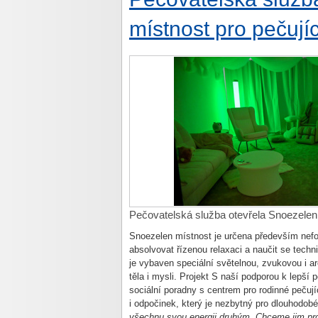
místnost pro pečujíc
Pečovatelská služba otevřela Snoezelen 
Snoezelen místnost je určena především nefo
absolvovat řízenou relaxaci a naučit se techn
je vybaven speciální světelnou, zvukovou i 
těla i mysli. Projekt S naší podporou k lepší
sociální poradny s centrem pro rodinné pečuj
i odpočinek, který je nezbytný pro dlouhodob
všechnu svou energii druhým. Chceme jim prot