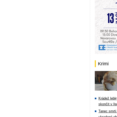
Krimi
Krádež lebky
skončit v ře
Tanec smrti 
ukradené ob