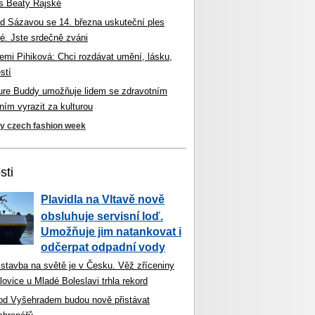
s Beaty Rajské
d Sázavou se 14. března uskuteční ples
é. Jste srdečně zváni
mi Pihiková: Chci rozdávat umění, lásku,
stí
ture Buddy umožňuje lidem se zdravotním
ím vyrazit za kulturou
ky czech fashion week
sti
Plavidla na Vltavě nově
obsluhuje servisní loď.
Umožňuje jim natankovat i
odčerpat odpadní vody
 stavba na světě je v Česku. Věž zříceniny
ovice u Mladé Boleslavi trhla rekord
od Vyšehradem budou nově přistávat