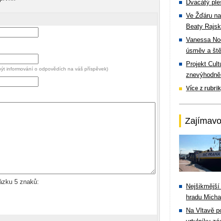
Dvacátý ple
Ve Žďáru na
Beaty Rajsk
Vanessa Noe
úsměv a ště
Projekt Cul
 být informování o odpovědích na váš příspěvek)
znevýhodněn
Více z rubri
Zajímavo
rázku 5 znaků:
Nejšikmější
hradu Michal
Na Vltavě p