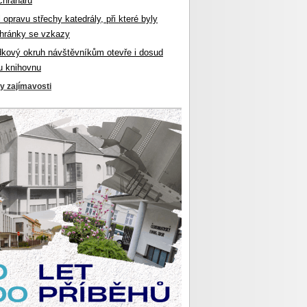
chranářů
l opravu střechy katedrály, při které byly
hránky se vzkazy
dkový okruh návštěvníkům otevře i dosud
u knihovnu
ky zajímavosti