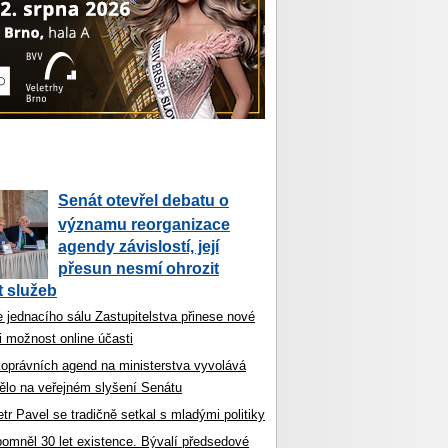
Senát otevřel debatu o
významu reorganizace
agendy závislostí, její
přesun nesmí ohrozit
 služeb
 jednacího sálu Zastupitelstva přinese nové
i možnost online účasti
koprávních agend na ministerstva vyvolává
ělo na veřejném slyšení Senátu
tr Pavel se tradičně setkal s mladými politiky
ipomněl 30 let existence. Bývalí předsedové