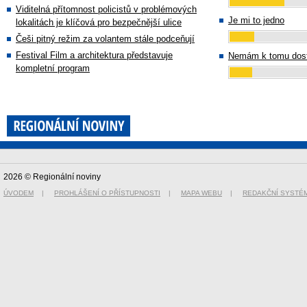
Viditelná přítomnost policistů v problémových
Je mi to jedno
lokalitách je klíčová pro bezpečnější ulice
Češi pitný režim za volantem stále podceňují
Festival Film a architektura představuje
Nemám k tomu dost
kompletní program
2026 © Regionální noviny
ÚVODEM
|
PROHLÁŠENÍ O PŘÍSTUPNOSTI
|
MAPA WEBU
|
REDAKČNÍ SYSTÉ