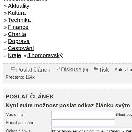
Aktuality
»
Kultura
»
Technika
»
Finance
»
Charita
»
Doprava
»
Cestování
»
Kraje
Jihomoravský
»
»
Diskuse
Poslat článek
Tisk
Autor: L
(0)
Přečteno: 164x
POSLAT ČLÁNEK
Nyní máte možnost poslat odkaz článku svým 
Váš e-mail:
(Není pov
E-mail adresáta:
Odkaz článku: