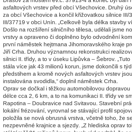
Drásov za mostem
ev.
č
. 37913-4 a konec byl d
án 
asfaltových vrstev p
řed obc
í V
šechovice. Druh
ý ús
za obcí V
šechovice a končil křižovatkou silnice III/
III/37719 v obci Unín.
„Celkov
ě byla d
élka stavby v
Do
šlo na rozš
í
řen
í silni
čn
ího t
ělesa, udělali jsme n
vrstvy a opraveno
či doplněno bylo odvodněn
í kom
první nám
ěstek hejtmana Jihomoravsk
ého kraje pr
Ji
ř
í Crha. Druhou významnou rekonstrukci realizoval
silnici II. tř
ídy, a to v úseku Lip
ůvka
–
Šebrov
.
„Tuto 
stála více jak 43 milion
ů korun, jsme dokončili s t
ýd
p
ředstihem a kromě nov
ých asfaltových vrstev jso
instalov
ána svodidla,“ doplnil nám
ěstek Crha.
Oprav se dočkal i těžkou automobilovou dopravou
délce cca 2, 6 km, a to na komunikaci II. t
ř
ídy ve s
Rapotina
– Doubravice nad Svitavou. Stavebn
í pr
lokální frézování, vyrovnal se stávající profil spojo
položila se nov
á obrusná vrstva, v
četně toho, že s
nezpevněn
é krajnice a sjezdy.
„Z hlediska oprav t