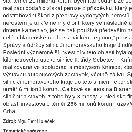
stál tém
ěř 21 milionů korun, bych r
ád podtrhl,
že se
realizaci poda
řilo z
ískat peníze z p
ř
ísp
ěvku, kter
ý j
odstra
ňov
ání
škod z přepravy vydobyt
ých nerost
ů.
nerostem je tu k
řemenn
ý diorit, který se následn
ě 
drcen
é kamenivo, je
ž se pak použ
ívá p
ředevš
ím n
celém blanenském a boskovickém regionu,“ popsa
Spr
ávy a údr
žby silnic Jihomoravsk
ého kraje Jind
ř
Posledn
í významn
ějš
í investicí v této oblasti byla
kilometrového úseku silnice II. t
ř
ídy
Šebetov
– Kn
í
realizována ve spolupráci s m
ěstysem Kn
ínice, kter
výstavbu autobusových zastávek, v
četně z
áliv
ů. S
silnic Jihomoravsk
ého kraje do této silni
čn
í rekons
tém
ěř 6 milionů korun.
„Celkov
ě se letos na Blane
silničn
ích staveb, z toho byly 3 mosty. Z hlediska fi
oblasti investovalo tém
ěř 286 milionů korun,“ uzavř
Crha.
Zdroj:
Mgr. Petr Holeček
Tématické zařazení: