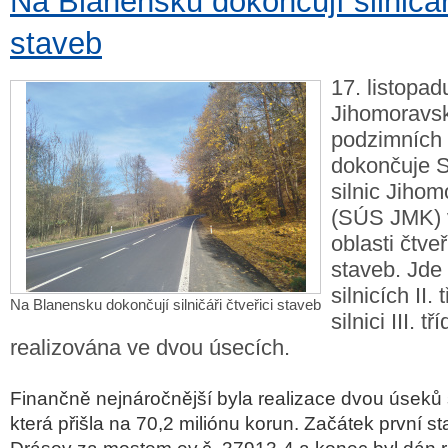
Na Blanensku dokončují silničáři
staveb
17. listopad
Jihomoravsk
podzimních
dokončuje S
silnic Jiho
(SÚS JMK) 
oblasti čtveř
staveb. Jde 
silnicích II.
Na Blanensku dokončují silničáři čtveřici staveb
silnici III. t
realizována ve dvou úsecích.
Finan
čně nejn
áro
čnějš
í byla realizace dvou úsek
ů 
kter
á p
řišla na 70,2 mili
ónu korun. Za
č
átek první st