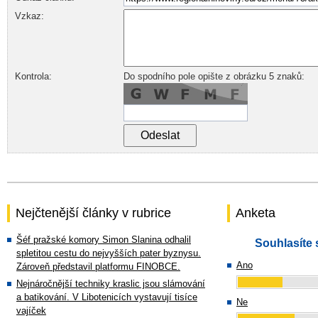
Vzkaz:
Kontrola:
Do spodního pole opište z obrázku 5 znaků:
Nejčtenější články v rubrice
Anketa
Šéf pražské komory Simon Slanina odhalil
Souhlasíte 
spletitou cestu do nejvyšších pater byznysu.
Ano
Zároveň představil platformu FINOBCE.
Nejnáročnější techniky kraslic jsou slámování
a batikování. V Libotenicích vystavují tisíce
Ne
vajíček