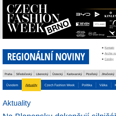
Kontakt
Archiv n
Ceníky
Praha
Středočeský
Liberecký
Ústecký
Karlovarský
Plzeňský
Jihočeský
Úvodem
Aktuality
Czech Fashion Week
Politika
Válka
Auto
Doprava
Zvířata
ZOH Soči 2014
Reality
Cestován
Aktuality
Rozhovory