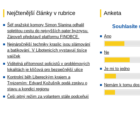
Nejčtenější články v rubrice
Anketa
Šéf pražské komory Simon Slanina odhalil
Souhlasíte 
spletitou cestu do nejvyšších pater byznysu.
Ano
Zároveň představil platformu FINOBCE.
Nejnáročnější techniky kraslic jsou slámování
a batikování. V Libotenicích vystavují tisíce
Ne
vajíček
Viditelná přítomnost policistů v problémových
Je mi to jedno
lokalitách je klíčová pro bezpečnější ulice
Kontrolní běh Libereckým krajem a
Trojzemím: Edvard Kožušník podá zprávu o
Nemám k tomu dost
stavu a kondici regionu
Češi pitný režim za volantem stále podceňují