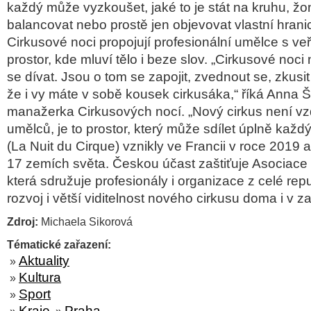
každý může vyzkoušet, jaké to je stát na kruhu, žo
balancovat nebo prostě jen objevovat vlastní hrani
Cirkusové noci propojují profesionální umělce s veře
prostor, kde mluví tělo i beze slov. „Cirkusové noci
se dívat. Jsou o tom se zapojit, zvednout se, zkusit 
že i vy máte v sobě kousek cirkusáka,“ říká Anna 
manažerka Cirkusových nocí. „Nový cirkus není vz
umělců, je to prostor, který může sdílet úplně každ
(La Nuit du Cirque) vznikly ve Francii v roce 2019 
17 zemích světa. Českou účast zaštiťuje Asociace
která sdružuje profesionály i organizace z celé repu
rozvoj i větší viditelnost nového cirkusu doma i v za
Zdroj:
Michaela Sikorová
Tématické zařazení:
Aktuality
»
Kultura
»
Sport
»
Kraje
Praha