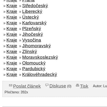
»
»
Kraje
Středočeský
»
»
Kraje
Liberecký
»
»
Kraje
Ústecký
»
»
Kraje
Karlovarský
»
»
Kraje
Plzeňský
»
»
Kraje
Jihočeský
»
»
Kraje
Vysočina
»
»
Kraje
Jihomoravský
»
»
Kraje
Zlínský
»
»
Kraje
Moravskoslezský
»
»
Kraje
Olomoucký
»
»
Kraje
Pardubický
»
»
Kraje
Královéhradecký
»
»
Diskuse
Poslat článek
Tisk
Autor: L
(0)
Přečteno: 392x