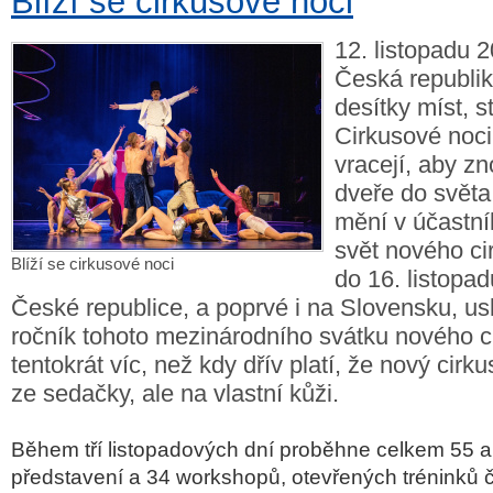
Blíží se cirkusové noci
12. listopadu 2
Česká republik
desítky míst, s
Cirkusové noci
vracejí, aby zn
dveře do světa
mění v účastní
svět nového ci
Blíží se cirkusové noci
do 16. listopad
České republice, a poprvé i na Slovensku, us
ročník tohoto mezinárodního svátku nového c
tentokrát víc, než kdy dřív platí, že nový cirk
ze sedačky, ale na vlastní kůži.
Během tří listopadových dní proběhne celkem 55 ak
představení a 34 workshopů, otevřených tréninků či