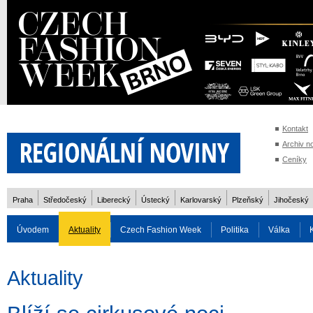
Kontakt
Archiv n
Ceníky
Praha
Středočeský
Liberecký
Ústecký
Karlovarský
Plzeňský
Jihočeský
Úvodem
Aktuality
Czech Fashion Week
Politika
Válka
Auto
Doprava
Zvířata
ZOH Soči 2014
Reality
Cestován
Aktuality
Rozhovory