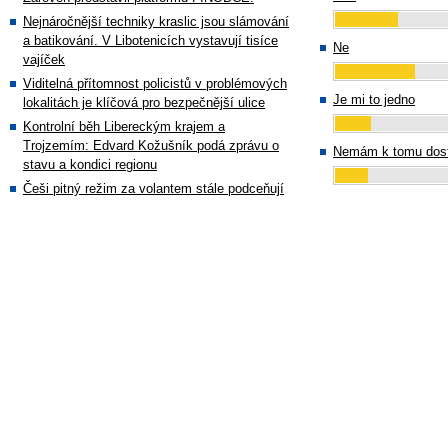
Nejnáročnější techniky kraslic jsou slámování
a batikování. V Libotenicích vystavují tisíce
Ne
vajíček
Viditelná přítomnost policistů v problémových
Je mi to jedno
lokalitách je klíčová pro bezpečnější ulice
Kontrolní běh Libereckým krajem a
Trojzemím: Edvard Kožušník podá zprávu o
Nemám k tomu dost
stavu a kondici regionu
Češi pitný režim za volantem stále podceňují