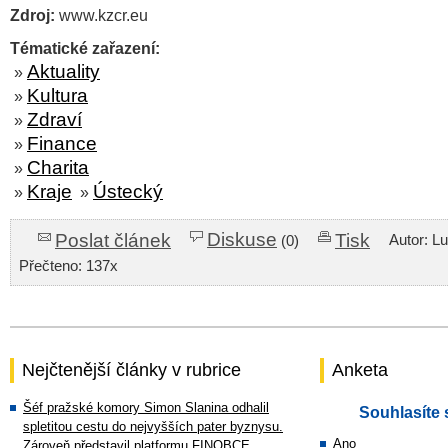
Zdroj:
www.kzcr.eu
Tématické zařazení:
Aktuality
»
Kultura
»
Zdraví
»
Finance
»
Charita
»
Kraje
Ústecký
»
»
Diskuse
Poslat článek
Tisk
Autor: L
(0)
Přečteno: 137x
Nejčtenější články v rubrice
Anketa
Šéf pražské komory Simon Slanina odhalil
Souhlasíte 
spletitou cestu do nejvyšších pater byznysu.
Ano
Zároveň představil platformu FINOBCE.