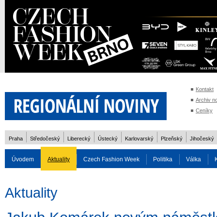
Kontakt
Archiv n
Ceníky
Praha
Středočeský
Liberecký
Ústecký
Karlovarský
Plzeňský
Jihočeský
Úvodem
Aktuality
Czech Fashion Week
Politika
Válka
Auto
Doprava
Zvířata
ZOH Soči 2014
Reality
Cestován
Aktuality
Rozhovory