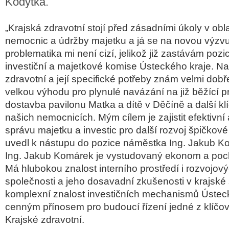
Kodýtka.
„Krajská zdravotní stojí před zásadními úkoly v obl
nemocnic a údržby majetku a já se na novou výzvu 
problematika mi není cizí, jelikož již zastávám poz
investiční a majetkové komise Ústeckého kraje. Na
zdravotní a její specifické potřeby znám velmi dobř
velkou výhodu pro plynulé navázání na již běžící pr
dostavba pavilonu Matka a dítě v Děčíně a další klí
našich nemocnicích. Mým cílem je zajistit efektivní
správu majetku a investic pro další rozvoj špičkové
uvedl k nástupu do pozice náměstka Ing. Jakub K
Ing. Jakub Komárek je vystudovaný ekonom a poch
Má hlubokou znalost interního prostředí i rozvojov
společnosti a jeho dosavadní zkušenosti v krajsk
komplexní znalost investičních mechanismů Ústeck
cenným přínosem pro budoucí řízení jedné z klíčov
Krajské zdravotní.