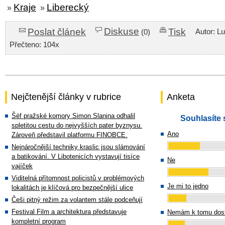
Kraje
Liberecký
»
»
Diskuse
Poslat článek
Tisk
Autor: L
(0)
Přečteno: 104x
Nejčtenější články v rubrice
Anketa
Šéf pražské komory Simon Slanina odhalil
Souhlasíte 
spletitou cestu do nejvyšších pater byznysu.
Ano
Zároveň představil platformu FINOBCE.
Nejnáročnější techniky kraslic jsou slámování
a batikování. V Libotenicích vystavují tisíce
Ne
vajíček
Viditelná přítomnost policistů v problémových
Je mi to jedno
lokalitách je klíčová pro bezpečnější ulice
Češi pitný režim za volantem stále podceňují
Festival Film a architektura představuje
Nemám k tomu dost
kompletní program