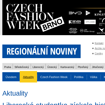
Kontakt
Archiv n
Ceníky
Praha
Středočeský
Liberecký
Ústecký
Karlovarský
Plzeňský
Jihočeský
Úvodem
Aktuality
Czech Fashion Week
Politika
Válka
Auto
Doprava
Zvířata
ZOH Soči 2014
Reality
Cestován
Aktuality
Rozhovory