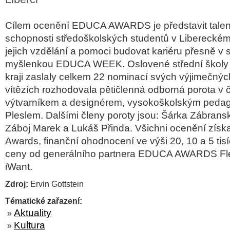
Cílem ocenění EDUCA AWARDS je představit talen
schopnosti středoškolských studentů v Libereckém k
jejich vzdělání a pomoci budovat kariéru přesně v 
myšlenkou EDUCA WEEK. Oslovené střední školy
kraji zaslaly celkem 22 nominací svých výjimečnýc
vítězích rozhodovala pětičlenná odborná porota v č
výtvarníkem a designérem, vysokoškolským ped
Pleslem. Dalšími členy poroty jsou: Šárka Zábransk
Záboj Marek a Lukáš Přinda. Všichni ocenění získa
Awards, finanční ohodnocení ve výši 20, 10 a 5 tis
ceny od generálního partnera EDUCA AWARDS Fl
iWant.
Zdroj:
Ervin Gottstein
Tématické zařazení:
Aktuality
»
Kultura
»