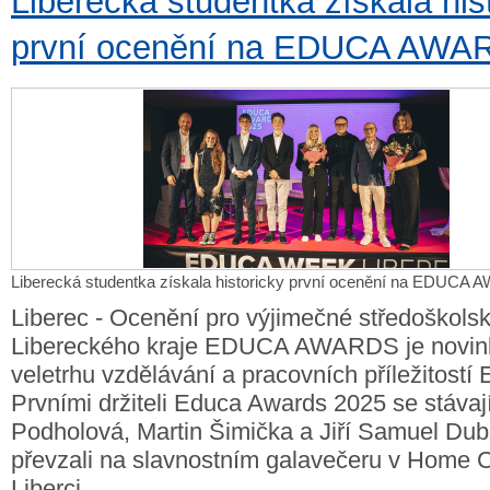
Liberecká studentka získala his
první ocenění na EDUCA AWA
Liberecká studentka získala historicky první ocenění na EDUCA
Liberec - Ocenění pro výjimečné středoškols
Libereckého kraje EDUCA AWARDS je novink
veletrhu vzdělávání a pracovních příležito
Prvními držiteli Educa Awards 2025 se stávaj
Podholová, Martin Šimička a Jiří Samuel Du
převzali na slavnostním galavečeru v Home C
Liberci