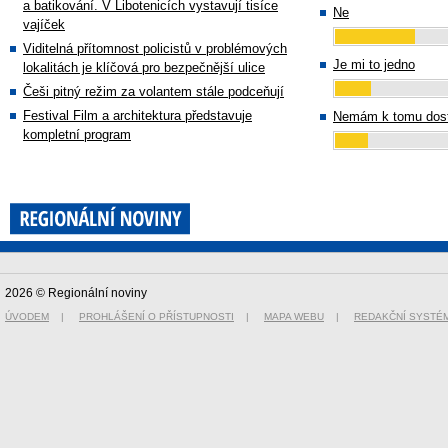
a batikování. V Libotenicích vystavují tisíce
Ne
vajíček
Viditelná přítomnost policistů v problémových
Je mi to jedno
lokalitách je klíčová pro bezpečnější ulice
Češi pitný režim za volantem stále podceňují
Festival Film a architektura představuje
Nemám k tomu dost
kompletní program
2026 © Regionální noviny
ÚVODEM
|
PROHLÁŠENÍ O PŘÍSTUPNOSTI
|
MAPA WEBU
|
REDAKČNÍ SYSTÉ