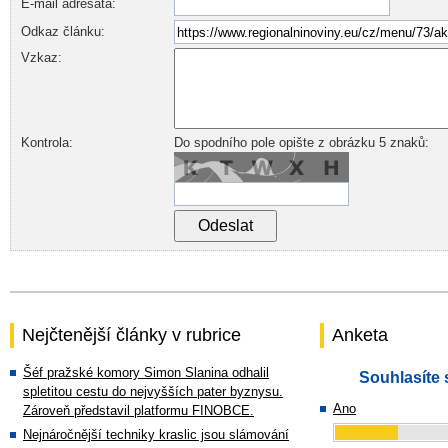
E-mail adresáta:
Odkaz článku:
Vzkaz:
Kontrola:
Do spodního pole opište z obrázku 5 znaků:
Nejčtenější články v rubrice
Anketa
Šéf pražské komory Simon Slanina odhalil
Souhlasíte 
spletitou cestu do nejvyšších pater byznysu.
Ano
Zároveň představil platformu FINOBCE.
Nejnáročnější techniky kraslic jsou slámování