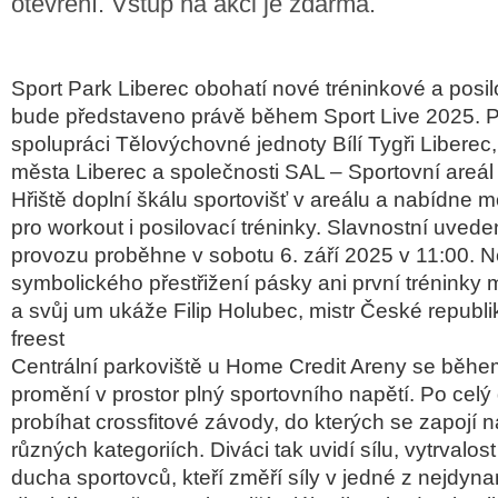
otevření. Vstup na akci je zdarma.
Sport Park Liberec obohatí nové tréninkové a posil
bude p
ředstaveno pr
áv
ě během Sport Live 2025. Pr
spolupráci T
ělov
ýchovné jednoty Bílí Tyg
ři Liberec,
m
ěsta Liberec a společnosti SAL
– Sportovn
í areál
H
řiště dopln
í
šk
álu sportovi
šť v are
álu a nabídne m
pro workout i posilovací tréninky. Slavnostní uvede
provozu proběhne v sobotu 6. z
á
ř
í 2025 v 11:00. 
symbolick
ého p
řestřižen
í pásky ani první tréninky 
a svůj um uk
á
že Filip Holubec, mistr Česk
é republi
freest
Centrální parkovi
ště u Home Credit Areny se běhe
proměn
í v prostor plný sportovního nap
ět
í. Po cel
probíhat
crossfitové
závody, do kterých se zapojí 
různ
ých kategoriích. Diváci tak uvidí sílu, vytrvalos
ducha sportovc
ů, kteř
í zm
ěř
í síly v jedné z nejdyn