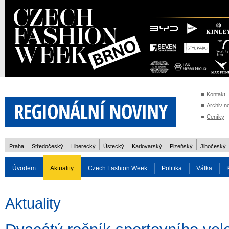
Kontakt
Archiv n
Ceníky
Praha
Středočeský
Liberecký
Ústecký
Karlovarský
Plzeňský
Jihočeský
Úvodem
Aktuality
Czech Fashion Week
Politika
Válka
Auto
Doprava
Zvířata
ZOH Soči 2014
Reality
Cestován
Aktuality
Rozhovory