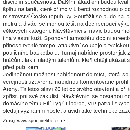
disciplín sou
časnosti. Dalš
ím lákadlem budou kvali
šplhu na laně, kter
é p
ř
ímo v Liberci rozhodnou o po
mistrovství
Česk
é republiky. Sout
ěžit se bude na l
metr
ů a div
áci se mohou t
ěšit na dechberouc
í výk
věkov
ých kategorií. Náv
štěvn
íci si navíc budou mo
i na vlastn
í k
ůži. Sportovn
í atmosféru doplní
streetb
přinese rychl
é tempo, atraktivní souboje a typickou
pouli
čn
ího basketbalu. Turnaj nabídne prostor jak 
hrá
čům, tak i mlad
ým talent
ům, kteř
í cht
ěj
í ukázat 
p
řed publikem.
Jedinečnou možnost nahl
édnout do míst, která jso
veřejnosti uzavřena, nab
ídnou komentované prohl
Areny. Ta letos slaví 20 let od svého otev
řen
í a p
ři t
zpř
ístupní své zákulisí. Náv
štěvn
íci se dostanou d
domácího týmu Bílí Tyg
ři Liberec, VIP patra i
skybo
sledují významní hosté, a uvidí také technické záz
Zdroj:
www.sportliveliberec.cz