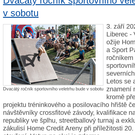
Dvacátý ročník sportovního vel
v sobotu
3. září 20
Liberec - 
ožije Hom
a Sport P
ročníkem 
sportovní
severníc
Letos se 
znamení 
Dvacátý ročník sportovního veletrhu bude v sobotu
kromě pře
projektu tréninkového a posilovacího hřiště če
návštěvníky crossfitové závody, kvalifikace na
republiky ve šplhu, streetballový turnaj a exkl
zákulisí Home Credit Areny při příležitosti 20.