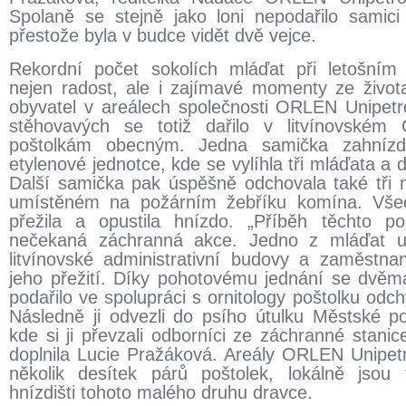
Spolaně se stejně jako loni nepodařilo samici
přestože byla v budce vidět dvě vejce.
Rekordní počet sokolích mláďat při letošním 
nejen radost, ale i zajímavé momenty ze života
obyvatel v areálech společnosti ORLEN Unipetr
stěhovavých se totiž dařilo v litvínovském
poštolkám obecným. Jedna samička zahnízd
etylenové jednotce, kde se vylíhla tři mláďata a d
Další samička pak úspěšně odchovala také tři 
umístěném na požárním žebříku komína. Všec
přežila a opustila hnízdo. „Příběh těchto poš
nečekaná záchranná akce. Jedno z mláďat u
litvínovské administrativní budovy a zaměstna
jeho přežití. Díky pohotovému jednání se dv
podařilo ve spolupráci s ornitology poštolku odchyt
Následně ji odvezli do psího útulku Městské pol
kde si ji převzali odborníci ze záchranné stanic
doplnila Lucie Pražáková. Areály ORLEN Unipetr
několik desítek párů poštolek, lokálně jsou
hnízdišti tohoto malého druhu dravce.