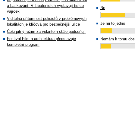
a batikování. V Libotenicích vystavují tisíce
Ne
vajíček
Viditelná přítomnost policistů v problémových
Je mi to jedno
lokalitách je klíčová pro bezpečnější ulice
Češi pitný režim za volantem stále podceňují
Festival Film a architektura představuje
Nemám k tomu dost
kompletní program