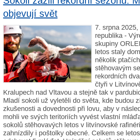
Sokoli zažili rekordní sezónu. 
objevují svět
7. srpna 2025,
republika - Výr
skupiny ORLEN
letos staly do
několik ptačíc
stěhovavým se 
rekordních dva
čtyři v Litvínově
Kralupech nad Vltavou a stejně tak v pardu
Mladí sokoli už vyletěli do světa, kde budou 
zkušenosti a dovednosti při lovu, aby v násled
mohli ve svých teritoriích vyvést vlastní mlá
sokolů stěhovavých letos v litvínovské rafinér
zahnízdily i poštolky obecné. Celkem se letos