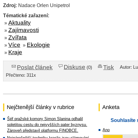
Zdroj:
Nadace Orlen Unipetrol
Tématické zařazení:
Aktuality
»
Zajímavosti
»
Zvířata
»
Více
Ekologie
»
»
Kraje
»
Diskuse
Poslat článek
Tisk
Autor: L
(0)
Přečteno: 311x
Nejčtenější články v rubrice
Anketa
Šéf pražské komory Simon Slanina odhalil
Souhlasíte 
spletitou cestu do nejvyšších pater byznysu.
Ano
Zároveň představil platformu FINOBCE.
Nejnáročnější techniky kraslic jsou slámování