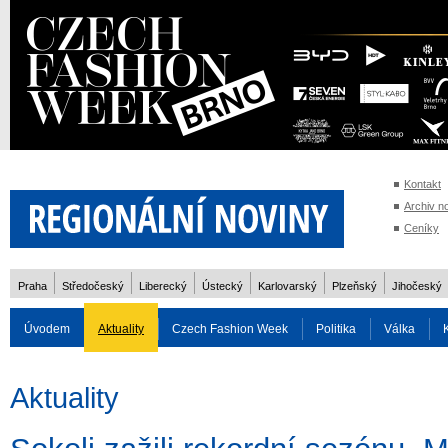
Kontakt
Archiv n
Ceníky
Praha
Středočeský
Liberecký
Ústecký
Karlovarský
Plzeňský
Jihočeský
Úvodem
Aktuality
Czech Fashion Week
Politika
Válka
Auto
Doprava
Zvířata
ZOH Soči 2014
Reality
Cestován
Aktuality
Rozhovory