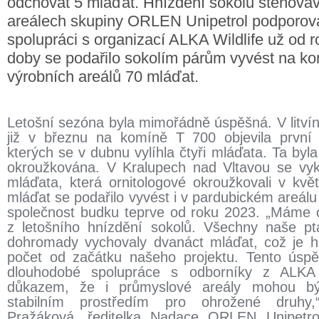
odchovat 5 mláďat. Hnízdění sokolů stěhovav
areálech skupiny ORLEN Unipetrol podporov
spolupráci s organizací ALKA Wildlife už od r
doby se podařilo sokolím párům vyvést na k
výrobních areálů 70 mláďat.
Letošní sezóna byla mimořádně úspěšná. V litvíno
již v březnu na komíně T 700 objevila první č
kterých se v dubnu vylíhla čtyři mláďata. Ta byl
okroužkována. V Kralupech nad Vltavou se vyklu
mláďata, která ornitologové okroužkovali v kvě
mláďat se podařilo vyvést i v pardubickém areá
společnost budku teprve od roku 2023. „Máme 
z letošního hnízdění sokolů. Všechny naše pta
dohromady vychovaly dvanáct mláďat, což je his
počet od začátku našeho projektu. Tento úsp
dlouhodobé spolupráce s odborníky z ALKA 
důkazem, že i průmyslové areály mohou b
stabilním prostředím pro ohrožené druhy,
Pražáková, ředitelka Nadace ORLEN Unipetrol