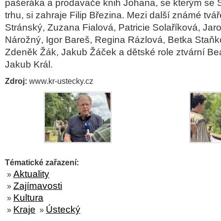
pašeráka a prodavače knih Johana, se kterým se S
trhu, si zahraje Filip Březina. Mezi další známé tvář
Stránský, Zuzana Fialová, Patricie Solaříková, Jaro
Nárožný, Igor Bareš, Regina Rázlová, Betka Staňkov
Zdeněk Žák, Jakub Žáček a dětské role ztvární B
Jakub Král.
Zdroj:
www.kr-ustecky.cz
Tématické zařazení:
Aktuality
»
Zajímavosti
»
Kultura
»
Kraje
Ústecký
»
»