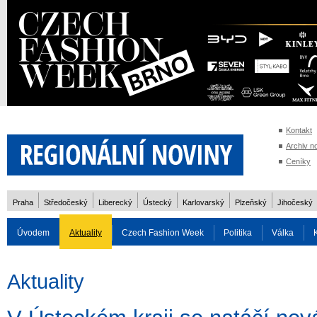
Kontakt
Archiv n
Ceníky
Praha
Středočeský
Liberecký
Ústecký
Karlovarský
Plzeňský
Jihočeský
Úvodem
Aktuality
Czech Fashion Week
Politika
Válka
Auto
Doprava
Zvířata
ZOH Soči 2014
Reality
Cestován
Aktuality
Rozhovory