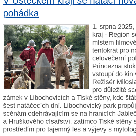
V Ústeckém kraji se natáčí nov
pohádka
1. srpna 2025,
kraj - Region s
místem filmové
tentokrát pro 
celovečerní p
Princezna stokr
vstoupí do kin
Režisér Milosl
pro důležité sc
zámek v Libochovicích a Tiské stěny, kde štá
šest natáčecích dní. Libochovický park propů
scénám odehrávajícím se na hranicích Jableč
a Hruškového císařství, zatímco Tiské stěny 
prostředím pro tajemný les a výjevy s mytolog