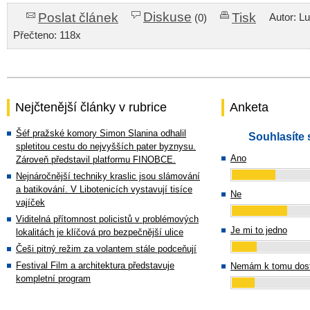
Diskuse
Poslat článek
Tisk
Autor: L
(0)
Přečteno: 118x
Nejčtenější články v rubrice
Anketa
Šéf pražské komory Simon Slanina odhalil
Souhlasíte 
spletitou cestu do nejvyšších pater byznysu.
Ano
Zároveň představil platformu FINOBCE.
Nejnáročnější techniky kraslic jsou slámování
a batikování. V Libotenicích vystavují tisíce
Ne
vajíček
Viditelná přítomnost policistů v problémových
Je mi to jedno
lokalitách je klíčová pro bezpečnější ulice
Češi pitný režim za volantem stále podceňují
Festival Film a architektura představuje
Nemám k tomu dost
kompletní program