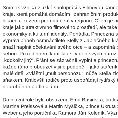
Snímek vzniká v úzké spolupráci s Filmovou kance
kraje, která pomáhá domácím i zahraničním produk
lokace a zázemí pro natáčení v regionu. Cílem je 
kraje jako atraktivního filmového prostředí, ale tak
ekonomiky a kulturní identity. Pohádka Princezna st
vypráví příběh osmnáctileté Stelly z Jablečného krá
snaží naplnit očekávání svého otce – a zapomíná 
sebou. Po rodinném konfliktu si v den svých naroze
„kdokoliv jiný“. Přání se zázračně vyplní a princez
každé ráno probouzet v jiné podobě – jako stařen
malé dítě. Zvláštní „multipersonózu“ může Stella zl
sňatkem. Královští rodiče proto uspořádají rytířský 
neproběhne podle plánu.
Do hlavní role byla obsazena Ema Businská, králov
Martina Preissová a Martin Myšička, prince Ukruta
Weber a jeho poručníka Ramora Ján Koleník. Význ