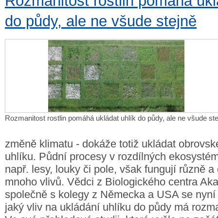
Rozmanitost rostlin pomáhá ukl
do půdy, ale ne všude stejně
Rozmanitost rostlin pomáhá ukládat uhlík do půdy, ale ne všude st
změně klimatu - dokáže totiž ukládat obrovs
uhlíku. Půdní procesy v rozdílných ekosystém
např. lesy, louky či pole, však fungují různě a
mnoho vlivů. Vědci z Biologického centra A
společně s kolegy z Německa a USA se nyní z
jaký vliv na ukládání uhlíku do půdy má rozman