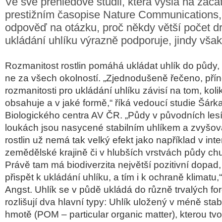
Ve své přehledové studii, která vyšla na začá
prestižním časopise Nature Communications, 
odpověď na otázku, proč někdy větší počet dr
ukládání uhlíku výrazně podporuje, jindy vša
Rozmanitost rostlin pomáhá ukládat uhlík do půdy,
ne za všech okolností. „Zjednodušeně řečeno, přín
rozmanitosti pro ukládání uhlíku závisí na tom, kol
obsahuje a v jaké formě,“ říká vedoucí studie Šárk
Biologického centra AV ČR. „Půdy v původních les
loukách jsou nasycené stabilním uhlíkem a zvyšová
rostlin už nemá tak velký efekt jako například v in
zemědělské krajině či v hlubších vrstvách půdy chu
Právě tam má biodiverzita největší pozitivní dopa
přispět k ukládání uhlíku, a tím i k ochraně klimatu,
Angst. Uhlík se v půdě ukládá do různě trvalých for
rozlišují dva hlavní typy: Uhlík uložený v méně stab
hmotě (POM – particular organic matter), kterou tv