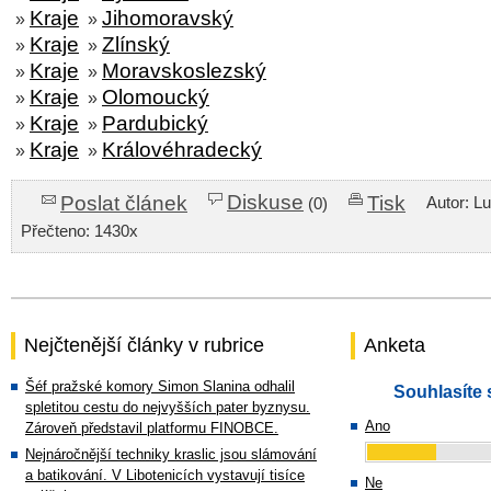
Kraje
Jihomoravský
»
»
Kraje
Zlínský
»
»
Kraje
Moravskoslezský
»
»
Kraje
Olomoucký
»
»
Kraje
Pardubický
»
»
Kraje
Královéhradecký
»
»
Diskuse
Poslat článek
Tisk
Autor: L
(0)
Přečteno: 1430x
Nejčtenější články v rubrice
Anketa
Šéf pražské komory Simon Slanina odhalil
Souhlasíte 
spletitou cestu do nejvyšších pater byznysu.
Ano
Zároveň představil platformu FINOBCE.
Nejnáročnější techniky kraslic jsou slámování
a batikování. V Libotenicích vystavují tisíce
Ne