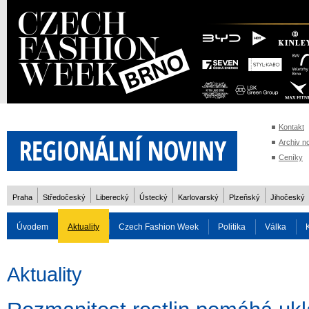
Kontakt
Archiv n
Ceníky
Praha
Středočeský
Liberecký
Ústecký
Karlovarský
Plzeňský
Jihočeský
Úvodem
Aktuality
Czech Fashion Week
Politika
Válka
Auto
Doprava
Zvířata
ZOH Soči 2014
Reality
Cestován
Aktuality
Rozhovory