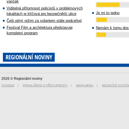
vajíček
Viditelná přítomnost policistů v problémových
Je mi to jedno
lokalitách je klíčová pro bezpečnější ulice
Češi pitný režim za volantem stále podceňují
Festival Film a architektura představuje
Nemám k tomu dost
kompletní program
2026 © Regionální noviny
ÚVODEM
|
PROHLÁŠENÍ O PŘÍSTUPNOSTI
|
MAPA WEBU
|
REDAKČNÍ SYSTÉ