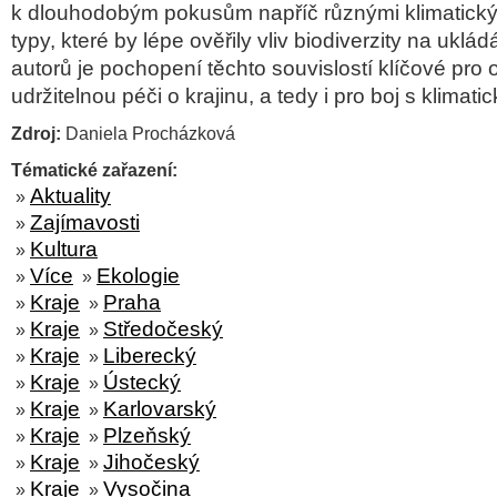
k dlouhodobým pokusům napříč různými klimatický
typy, které by lépe ověřily vliv biodiverzity na uklád
autorů je pochopení těchto souvislostí klíčové pro
udržitelnou péči o krajinu, a tedy i pro boj s klima
Zdroj:
Daniela Procházková
Tématické zařazení:
Aktuality
»
Zajímavosti
»
Kultura
»
Více
Ekologie
»
»
Kraje
Praha
»
»
Kraje
Středočeský
»
»
Kraje
Liberecký
»
»
Kraje
Ústecký
»
»
Kraje
Karlovarský
»
»
Kraje
Plzeňský
»
»
Kraje
Jihočeský
»
»
Kraje
Vysočina
»
»