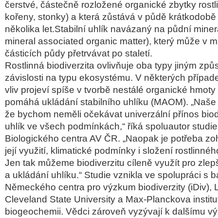
čerstvé, částečně rozložené organické zbytky rostlin 
kořeny, stonky) a která zůstává v půdě krátkodobě 
několika let.Stabilní uhlík navázaný na půdní min
mineral associated organic matter), který může v m
částicích půdy přetrvávat po staletí.
Rostlinná biodiverzita ovlivňuje oba typy jiným zp
závislosti na typu ekosystému. V některých případe
vliv projeví spíše v tvorbě nestálé organické hmoty
pomáhá ukládání stabilního uhlíku (MAOM). „Naše 
že bychom neměli očekávat univerzální přínos biod
uhlík ve všech podmínkách,“ říká spoluautor studie 
Biologického centra AV ČR. „Naopak je potřeba zoh
její využití, klimatické podmínky i složení rostlinné
Jen tak můžeme biodiverzitu cíleně využít pro zlepš
a ukládání uhlíku.“ Studie vznikla ve spolupráci s b
Německého centra pro výzkum biodiverzity (iDiv), L
Cleveland State University a Max-Planckova institu
biogeochemii. Vědci zároveň vyzývají k dalšímu v