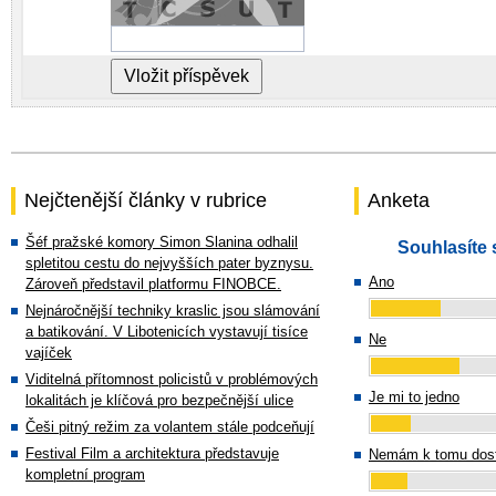
Nejčtenější články v rubrice
Anketa
Šéf pražské komory Simon Slanina odhalil
Souhlasíte 
spletitou cestu do nejvyšších pater byznysu.
Ano
Zároveň představil platformu FINOBCE.
Nejnáročnější techniky kraslic jsou slámování
a batikování. V Libotenicích vystavují tisíce
Ne
vajíček
Viditelná přítomnost policistů v problémových
Je mi to jedno
lokalitách je klíčová pro bezpečnější ulice
Češi pitný režim za volantem stále podceňují
Festival Film a architektura představuje
Nemám k tomu dost
kompletní program