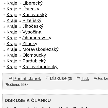
Kraje
Liberecký
»
»
Kraje
Ústecký
»
»
Kraje
Karlovarský
»
»
Kraje
Plzeňský
»
»
Kraje
Jihočeský
»
»
Kraje
Vysočina
»
»
Kraje
Jihomoravský
»
»
Kraje
Zlínský
»
»
Kraje
Moravskoslezský
»
»
Kraje
Olomoucký
»
»
Kraje
Pardubický
»
»
Kraje
Královéhradecký
»
»
Diskuse
Poslat článek
Tisk
Autor: L
(0)
Přečteno: 553x
DISKUSE K ČLÁNKU