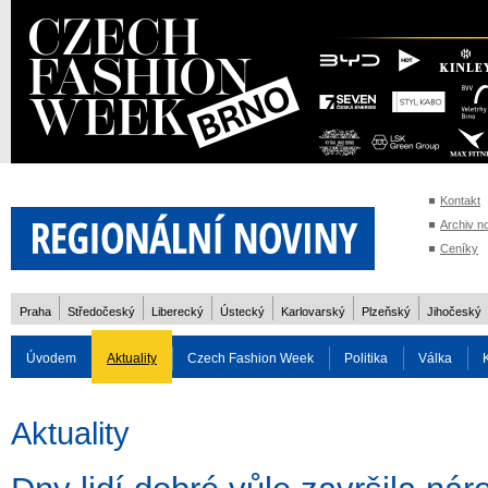
Kontakt
Archiv n
Ceníky
Praha
Středočeský
Liberecký
Ústecký
Karlovarský
Plzeňský
Jihočeský
Úvodem
Aktuality
Czech Fashion Week
Politika
Válka
Auto
Doprava
Zvířata
ZOH Soči 2014
Reality
Cestován
Aktuality
Rozhovory