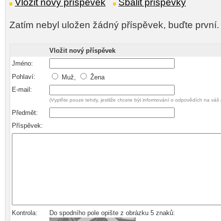
Vložit nový příspěvek
Sbalit příspěvky
Zatím nebyl uložen žádný příspěvek, buďte první.
Vložit nový příspěvek
Jméno:
Pohlaví:
Muž,
Žena
E-mail:
(Vyplňte pouze tehdy, jestliže chcete být informování o odpovědích na váš 
Předmět:
Příspěvek:
Kontrola:
Do spodního pole opište z obrázku 5 znaků: