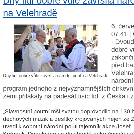
Dny lidí dobré vůle završila nár
na Velehradě
6. červ
07.41 |
- Dvoud
dobré v
zakonči
před ba
Velehra
Dny lidí dobré vůle završila národní pouť na Velehradě
národní
program jednoho z nejvýznamnějších církevní
zemi přilákaly na padesát tisíc lidí z Česka i z
„Slavnostní poutní mši svatou doprovodilo na 130
dechových muzik a desítky krojovaných nejen ze Zl
uvedl k sobotní národní pouti tajemník akce Josef
Kořenek. Dopoledne ve Velehradě pokračovalo ruč