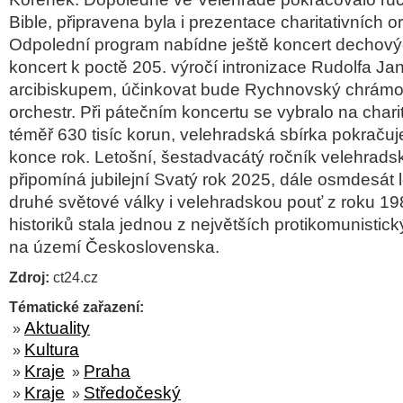
Bible, připravena byla i prezentace charitativních o
Odpolední program nabídne ještě koncert dechov
koncert k poctě 205. výročí intronizace Rudolfa 
arcibiskupem, účinkovat bude Rychnovský chrámo
orchestr. Při pátečním koncertu se vybralo na charit
téměř 630 tisíc korun, velehradská sbírka pokračuj
konce rok. Letošní, šestadvacátý ročník velehrads
připomíná jubilejní Svatý rok 2025, dále osmdesát 
druhé světové války i velehradskou pouť z roku 19
historiků stala jednou z největších protikomunisti
na území Československa.
Zdroj:
ct24.cz
Tématické zařazení:
Aktuality
»
Kultura
»
Kraje
Praha
»
»
Kraje
Středočeský
»
»