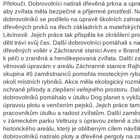
Přelouči. Dobrovolníci natírali dřevěná prkna a upra
aby zvířata měla bezpečné a příjemné prostředí. Na 
dobrovolníků se podílelo na úpravě školních zahrad
dřevěných prvků na třech základních a mateřských
Litvínově. Jejich práce tak přispěla ke zkrášlení pr
děti tráví svůj čas. Další dobrovolníci pomáhali s n
dřevěných voliér v Záchranné stanici Aves v Brandý
k péči o zraněná a hendikepovaná zvířata. Další 
věnovali úpravám v areálu Záchranné stanice Rajh
skupina 45 zaměstnanců pomohla mosteckým rybá
okolí místních rybníků. Akce měla ekologický rozmě
ochraně přírody a zlepšení veřejného prostoru. Dal
dobrovolníků pomáhalo v útulku Dog planet s vyklí
úpravou plotu a venčením pejsků. Jejich práce tam
pracovníkům útulku a radost zvířatům. Další zamě
v zámeckém parku Veltrusy s úpravou zeleně a zk
historického areálu, který je oblíbeným cílem návš
dobrovolníků natíralo ploty a dřevěné pergoly na