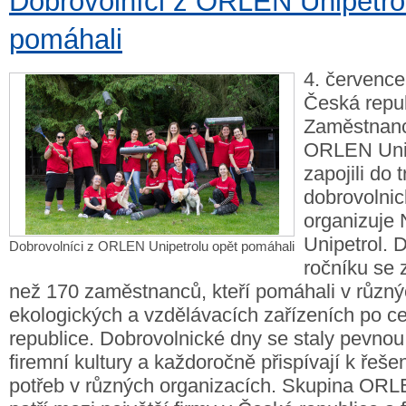
Dobrovolníci z ORLEN Unipetro
pomáhali
4. července
Česká repub
Zaměstnanc
ORLEN Unipe
zapojili do 
dobrovolnic
organizuj
Unipetrol. 
Dobrovolníci z ORLEN Unipetrolu opět pomáhali
ročníku se z
než 170 zaměstnanců, kteří pomáhali v různý
ekologických a vzdělávacích zařízeních po c
republice. Dobrovolnické dny se staly pevnou
firemní kultury a každoročně přispívají k řeše
potřeb v různých organizacích. Skupina ORL