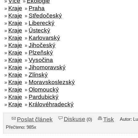
Více
Ekologie
»
»
Kraje
Praha
»
»
Kraje
Středočeský
»
»
Kraje
Liberecký
»
»
Kraje
Ústecký
»
»
Kraje
Karlovarský
»
»
Kraje
Jihočeský
»
»
Kraje
Plzeňský
»
»
Kraje
Vysočina
»
»
Kraje
Jihomoravský
»
»
Kraje
Zlínský
»
»
Kraje
Moravskoslezský
»
»
Kraje
Olomoucký
»
»
Kraje
Pardubický
»
»
Kraje
Královéhradecký
»
»
Diskuse
Poslat článek
Tisk
Autor: L
(0)
Přečteno: 985x