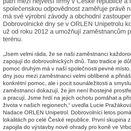
patří mezi největší firmy v České republice a 
společenskou odpovědnost zaměřuje právě na 
má své výrobní závody a obchodní zastoupen
Dobrovolnické dny se v ORLEN Unipetrolu ko
už od roku 2012 a umožňují zaměstnancům 
terénu.
„Jsem velmi ráda, že se naši zaměstnanci každor
zapojují do dobrovolnických dnů. Tato tradice je d
pomoc druhým má v naší společnosti pevné místo.
dny jsou mezi zaměstnanci velmi oblíbené a přináš
konkrétní pomoc, ale i pocit sounáležitosti a smysl
zaměstnanci dokazují, že jim není lhostejné prostřed
a pracují. Jsme hrdí na jejich ochotu pomáhat a při
života v našich regionech,“ uvedla Lucie Pražáková
Nadace ORLEN Unipetrol. Dobrovolníci letos pomáha
lokalitách po celé České republice. První skupina
zapojila do výstavby nové ohrady pro koně ve Vrbov