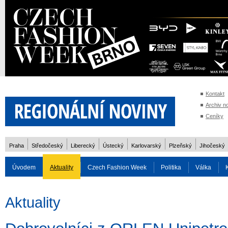
Kontakt
Archiv n
Ceníky
Praha
Středočeský
Liberecký
Ústecký
Karlovarský
Plzeňský
Jihočeský
Úvodem
Aktuality
Czech Fashion Week
Politika
Válka
Auto
Doprava
Zvířata
ZOH Soči 2014
Reality
Cestován
Aktuality
Rozhovory