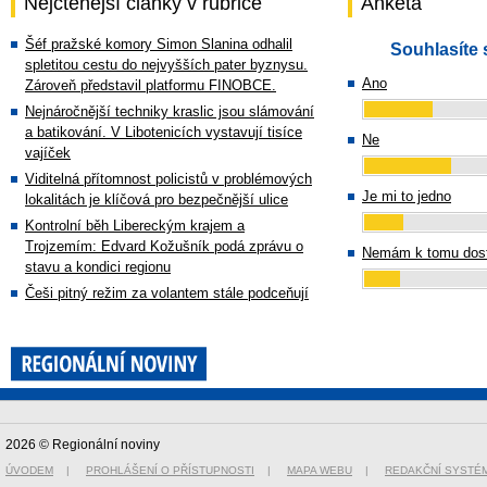
Nejčtenější články v rubrice
Anketa
Šéf pražské komory Simon Slanina odhalil
Souhlasíte 
spletitou cestu do nejvyšších pater byznysu.
Ano
Zároveň představil platformu FINOBCE.
Nejnáročnější techniky kraslic jsou slámování
a batikování. V Libotenicích vystavují tisíce
Ne
vajíček
Viditelná přítomnost policistů v problémových
Je mi to jedno
lokalitách je klíčová pro bezpečnější ulice
Kontrolní běh Libereckým krajem a
Trojzemím: Edvard Kožušník podá zprávu o
Nemám k tomu dost
stavu a kondici regionu
Češi pitný režim za volantem stále podceňují
2026 © Regionální noviny
ÚVODEM
|
PROHLÁŠENÍ O PŘÍSTUPNOSTI
|
MAPA WEBU
|
REDAKČNÍ SYSTÉ