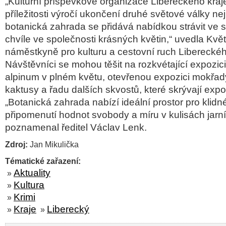
„Kulturní příspěvkové organizace Libereckého kraje
příležitosti výročí ukončení druhé světové války ne
botanická zahrada se přidává nabídkou strávit ve s
chvíle ve společnosti krásných květin,“ uvedla Květ
náměstkyně pro kulturu a cestovní ruch Libereckéh
Návštěvníci se mohou těšit na rozkvétající expozi
alpinum v plném květu, otevřenou expozici mokřad
kaktusy a řadu dalších skvostů, které skrývají expo
„Botanická zahrada nabízí ideální prostor pro klidn
připomenutí hodnot svobody a míru v kulisách jarní 
poznamenal ředitel Václav Lenk.
Zdroj:
Jan Mikulička
Tématické zařazení:
Aktuality
»
Kultura
»
Krimi
»
Kraje
Liberecký
»
»