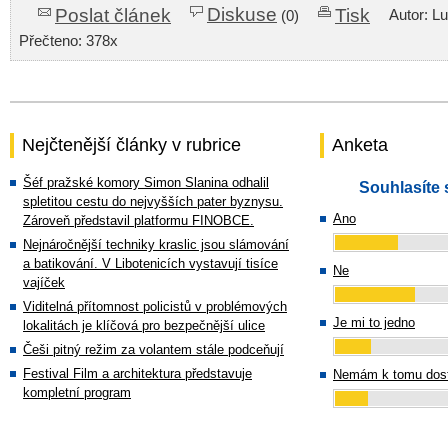
Diskuse
Poslat článek
Tisk
Autor: L
(0)
Přečteno: 378x
Nejčtenější články v rubrice
Anketa
Šéf pražské komory Simon Slanina odhalil
Souhlasíte 
spletitou cestu do nejvyšších pater byznysu.
Ano
Zároveň představil platformu FINOBCE.
Nejnáročnější techniky kraslic jsou slámování
a batikování. V Libotenicích vystavují tisíce
Ne
vajíček
Viditelná přítomnost policistů v problémových
Je mi to jedno
lokalitách je klíčová pro bezpečnější ulice
Češi pitný režim za volantem stále podceňují
Festival Film a architektura představuje
Nemám k tomu dost
kompletní program