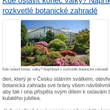
Kde oslavit konec války? Napří
rozkvetlé botanické zahradě
Kde oslavit konec války? Například v rozkvetlé botanické zahradě
den, který je v Česku státním svátkem, otevře
botanická zahrada své brány všem návštěvn
aby tak i ona přispěla svým dílem k oslavám t
kulatého jubilea.