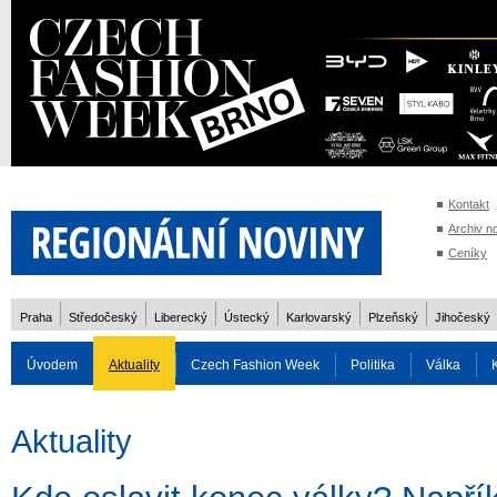
Kontakt
Archiv n
Ceníky
Praha
Středočeský
Liberecký
Ústecký
Karlovarský
Plzeňský
Jihočeský
Úvodem
Aktuality
Czech Fashion Week
Politika
Válka
Auto
Doprava
Zvířata
ZOH Soči 2014
Reality
Cestován
Aktuality
Rozhovory