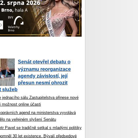
Senát otevřel debatu o
významu reorganizace
agendy závislostí, její
přesun nesmí ohrozit
 služeb
 jednacího sálu Zastupitelstva přinese nové
i možnost online účasti
koprávních agend na ministerstva vyvolává
ělo na veřejném slyšení Senátu
tr Pavel se tradičně setkal s mladými politiky
ipomněl 30 let existence. Bývalí předsedové