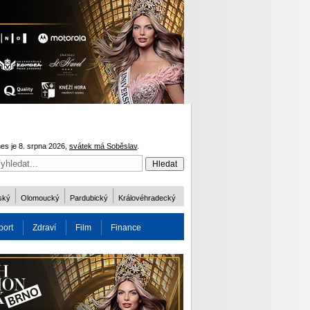
es je 8. srpna 2026,
svátek má Soběslav
.
ský
Olomoucký
Pardubický
Královéhradecký
port
Zdraví
Film
Finance
obnost
Více
ODM 2016