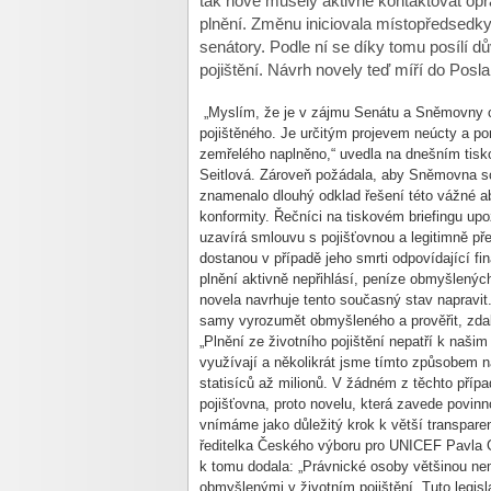
tak nově musely aktivně kontaktovat opr
plnění. Změnu iniciovala místopředsedky
senátory. Podle ní se díky tomu posílí dů
pojištění. Návrh novely teď míří do Pos
„Myslím, že je v zájmu Senátu a Sněmovny co
pojištěného. Je určitým projevem neúcty a po
zemřelého naplněno,“
uvedla na dnešním tisk
Seitlová
. Zároveň požádala, aby Sněmovna sch
znamenalo dlouhý odklad řešení této vážné ab
konformity. Řečníci na tiskovém briefingu upo
uzavírá smlouvu s pojišťovnou a legitimně př
dostanou v případě jeho smrti odpovídající fi
plnění aktivně nepřihlásí, peníze obmyšlených
novela navrhuje tento současný stav napravit
samy vyrozumět obmyšleného a prověřit, zdali
„Plnění ze životního pojištění nepatří k naši
využívají a několikrát jsme tímto způsobem 
statisíců až milionů. V žádném z těchto příp
pojišťovna, proto novelu, která zavede povin
vnímáme jako důležitý krok k větší transparent
ředitelka Českého výboru pro UNICEF
Pavla
k tomu dodala:
„Právnické osoby většinou ne
obmyšlenými v životním pojištění. Tuto legisl