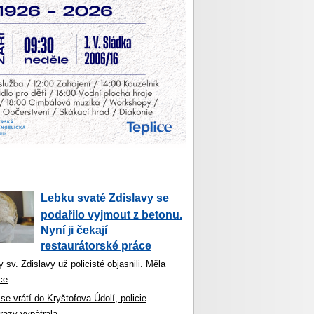
Lebku svaté Zdislavy se
podařilo vyjmout z betonu.
Nyní ji čekají
restaurátorské práce
 sv. Zdislavy už policisté objasnili. Měla
ce
se vrátí do Kryštofova Údolí, policie
razy vypátrala