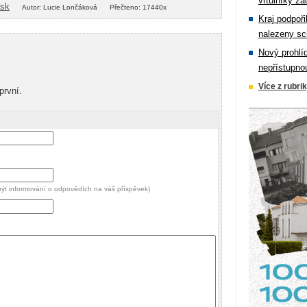
vrtulníky zá
isk
Autor: Lucie Lončáková
Přečteno: 17440x
Kraj podpoři
nalezeny sc
Nový prohlí
nepřístupno
Více z rubri
první.
 být informování o odpovědích na váš příspěvek)