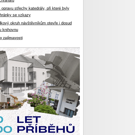
chranářů
l opravu střechy katedrály, při které byly
hránky se vzkazy
dkový okruh návštěvníkům otevře i dosud
u knihovnu
ky zajímavosti