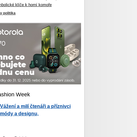
mbolické klíče k horní komoře
y politika
ashion Week
Vážení a milí čtenáři a příznivci
módy a designu,