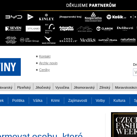
Kontakt
Archiv novin
Dn
Ceníky
lovarský
Plzeňský
Jihočeský
Vysočina
Jihomoravský
Zlínský
Moravskoslez
ek
Politika
Válka
Krimi
Zajímavosti
Volby
Kultura
S
2014
Reality
Cestování
Volby 2013
Technika
Charita
Os
ormovat osobu, které