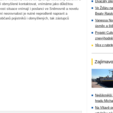
Dvacátý ple
ní obmyšlené kontaktovat, vnímáme jako důležitou
Ve Žďáru na
ost situace vnímají i poslanci ve Sněmovně a novelu
ní nesrovnalost je nutné neprodleně napravit a
Beaty Rajsk
občanů pojistníků i obmyšlených, tak zástupců
Vanessa Noe
úsměv a ště
Projekt Cul
znevýhodněn
Více z rubri
Zajímavo
Nejšikmější
hradu Michal
Na Vltavě p