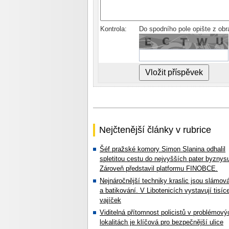
Kontrola:
Do spodního pole opište z ob
Nejčtenější články v rubrice
Šéf pražské komory Simon Slanina odhalil
spletitou cestu do nejvyšších pater byznys
Zároveň představil platformu FINOBCE.
Nejnáročnější techniky kraslic jsou slámov
a batikování. V Libotenicích vystavují tisíc
vajíček
Viditelná přítomnost policistů v problémový
lokalitách je klíčová pro bezpečnější ulice