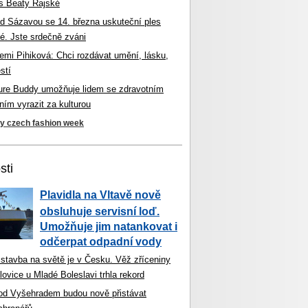
s Beaty Rajské
d Sázavou se 14. března uskuteční ples
é. Jste srdečně zváni
mi Pihiková: Chci rozdávat umění, lásku,
stí
ture Buddy umožňuje lidem se zdravotním
ím vyrazit za kulturou
ky czech fashion week
sti
Plavidla na Vltavě nově
obsluhuje servisní loď.
Umožňuje jim natankovat i
odčerpat odpadní vody
 stavba na světě je v Česku. Věž zříceniny
ovice u Mladé Boleslavi trhla rekord
od Vyšehradem budou nově přistávat