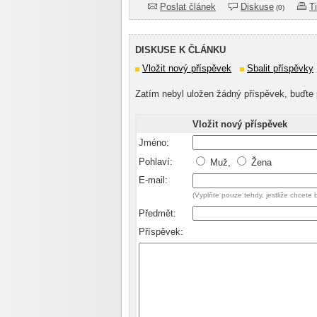
Poslat článek
Diskuse
T
(0)
DISKUSE K ČLÁNKU
Vložit nový příspěvek
Sbalit příspěvky
Zatím nebyl uložen žádný příspěvek, buďte 
Vložit nový příspěvek
Jméno:
Pohlaví:
Muž,
Žena
E-mail:
(Vyplňte pouze tehdy, jestliže chcete
Předmět:
Příspěvek: