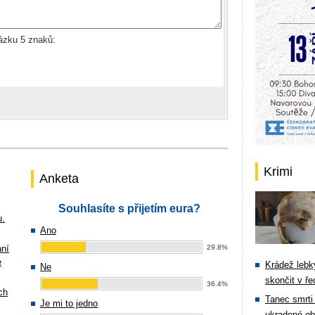
rázku 5 znaků:
Krimi
Anketa
Souhlasíte s přijetím eura?
u.
Ano
ání
29.8%
e
Krádež lebky
Ne
skončit v ře
36.4%
ch
Tanec smrti 
Je mi to jedno
ukradené ob