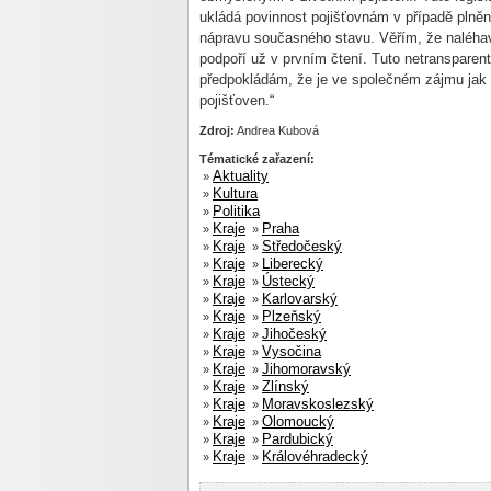
ukládá povinnost pojišťovnám v případě plně
nápravu současného stavu. Věřím, že naléhav
podpoří už v prvním čtení. Tuto netransparent
předpokládám, že je ve společném zájmu jak 
pojišťoven.“
Zdroj:
Andrea Kubová
Tématické zařazení:
Aktuality
»
Kultura
»
Politika
»
Kraje
Praha
»
»
Kraje
Středočeský
»
»
Kraje
Liberecký
»
»
Kraje
Ústecký
»
»
Kraje
Karlovarský
»
»
Kraje
Plzeňský
»
»
Kraje
Jihočeský
»
»
Kraje
Vysočina
»
»
Kraje
Jihomoravský
»
»
Kraje
Zlínský
»
»
Kraje
Moravskoslezský
»
»
Kraje
Olomoucký
»
»
Kraje
Pardubický
»
»
Kraje
Královéhradecký
»
»