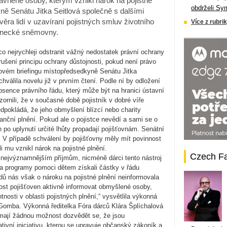
ávněné osoby, kterým vznikl nárok na pojistné
obdrželi Sy
ně Senátu Jitka Seitlová společně s dalšími
věra lidí v uzavíraní pojistných smluv životního
Více z rubrik
lanecké sněmovny.
 nejrychleji odstranit vážný nedostatek právní ochrany
rušení principu ochrany důstojnosti, pokud není právo
ovém briefingu místopředsedkyně Senátu
Jitka
válila novelu již v prvním čtení. Podle ní by odložení
sence právního řádu, který může být na hranici ústavní
zornili, že v současné době pojistník v dobré víře
edpokládá, že jeho obmyšlení blízcí nebo charity
nanční plnění. Pokud ale o pojistce nevědí a sami se o
 po uplynutí určité lhůty propadají pojišťovnám. Senátní
. V případě schválení by pojišťovny měly mít povinnost
 mu vznikl nárok na pojistné plnění.
Czech F
m nejvýznamnějším příjmům, nicméně dárci tento nástroj
na programy pomoci dětem získali částky v řádu
adů nás však o nároku na pojistné plnění neinformovala
nost pojišťoven aktivně informovat obmyšlené osoby,
nosti v oblasti pojistných plnění,“
vysvětlila výkonná
 Gomba
. Výkonná ředitelka Fóra dárců
Klára Šplíchalová
mají žádnou možnost dozvědět se, že jsou
ativní iniciativu, kterou se upravuje občanský zákoník a