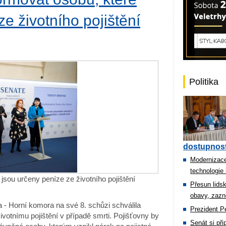
e životního pojištění
Politika
dostupnost
Modernizace
technologie 
jsou určeny peníze ze životního pojištění
Přesun lids
obavy, zazn
 - Horní komora na své 8. schůzi schválila
Prezident Pe
votnímu pojištění v případě smrti. Pojišťovny by
Senát si př