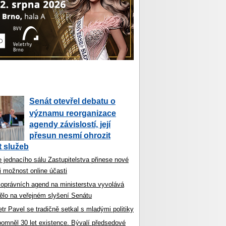
Senát otevřel debatu o
významu reorganizace
agendy závislostí, její
přesun nesmí ohrozit
 služeb
 jednacího sálu Zastupitelstva přinese nové
i možnost online účasti
koprávních agend na ministerstva vyvolává
ělo na veřejném slyšení Senátu
tr Pavel se tradičně setkal s mladými politiky
ipomněl 30 let existence. Bývalí předsedové