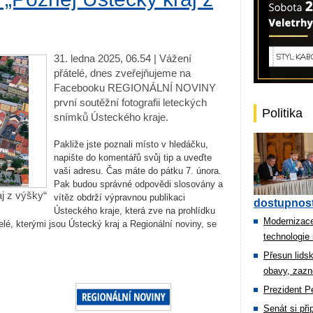
31. ledna 2025, 06.54 | Vážení
přátelé, dnes zveřejňujeme na
Facebooku REGIONÁLNÍ NOVINY
první soutěžní fotografii leteckých
Politika
snímků Ústeckého kraje.
Pakliže jste poznali místo v hledáčku,
napište do komentářů svůj tip a uveďte
vaši adresu. Čas máte do pátku 7. února.
Pak budou správné odpovědi slosovány a
j z výšky“
vítěz obdrží výpravnou publikaci
dostupnost
Ústeckého kraje, která zve na prohlídku
Modernizace
lé, kterými jsou Ústecký kraj a Regionální noviny, se
technologie 
Přesun lids
obavy, zazn
Prezident Pe
Senát si př