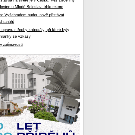
 stavba na světě je v Česku. Věž zříceniny
ovice u Mladé Boleslavi trhla rekord
od Vyšehradem budou nově přistávat
chranářů
l opravu střechy katedrály, při které byly
hránky se vzkazy
ky zajímavosti