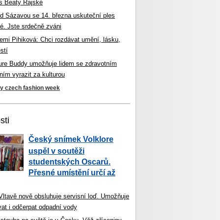
s Beaty Rajské
d Sázavou se 14. března uskuteční ples
é. Jste srdečně zváni
mi Pihiková: Chci rozdávat umění, lásku,
stí
ture Buddy umožňuje lidem se zdravotním
ím vyrazit za kulturou
ky czech fashion week
sti
Český snímek Volklore
uspěl v soutěži
studentských Oscarů.
Přesné umístění určí až
 Vltavě nově obsluhuje servisní loď. Umožňuje
vat i odčerpat odpadní vody