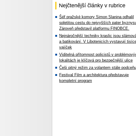
Nejčtenější články v rubrice
Šéf pražské komory Simon Slanina odhalil
spletitou cestu do nejvyšších pater byznys
Zároveň představil platformu FINOBCE.
Nejnáročnější techniky kraslic jsou slámov
a batikování. V Libotenicích vystavují tisíc
vajíček
Viditelná přítomnost policistů v problémový
lokalitách je klíčová pro bezpečnější ulice
Češi pitný režim za volantem stále podceňu
Festival Film a architektura představuje
kompletní program