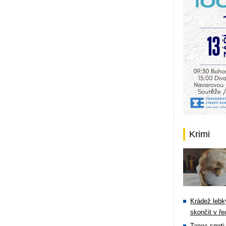
Krimi
Krádež lebky
skončit v ře
Tanec smrti 