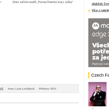
Dnes začíná soutěž „Poznej Ústecký kraj z výšky“
y“
obdrželi Sy
Více z rubrik
Czech F
isk
Autor: Lucie Lončáková
Přečteno: 937x