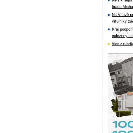
Nejšikmější
hradu Michal
Na Vltavě p
vrtulníky zá
Kraj podpoři
nalezeny sc
Více z rubri