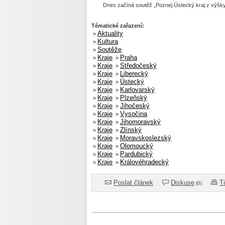
Dnes začíná soutěž „Poznej Ústecký kraj z výšk
Tématické zařazení:
Aktuality
»
Kultura
»
Soutěže
»
Kraje
Praha
»
»
Kraje
Středočeský
»
»
Kraje
Liberecký
»
»
Kraje
Ústecký
»
»
Kraje
Karlovarský
»
»
Kraje
Plzeňský
»
»
Kraje
Jihočeský
»
»
Kraje
Vysočina
»
»
Kraje
Jihomoravský
»
»
Kraje
Zlínský
»
»
Kraje
Moravskoslezský
»
»
Kraje
Olomoucký
»
»
Kraje
Pardubický
»
»
Kraje
Královéhradecký
»
»
Poslat článek
Diskuse
T
(0)