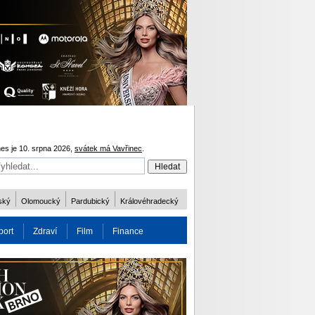
es je 10. srpna 2026,
svátek má Vavřinec
.
ský
Olomoucký
Pardubický
Královéhradecký
port
Zdraví
Film
Finance
obnost
Více
ODM 2016