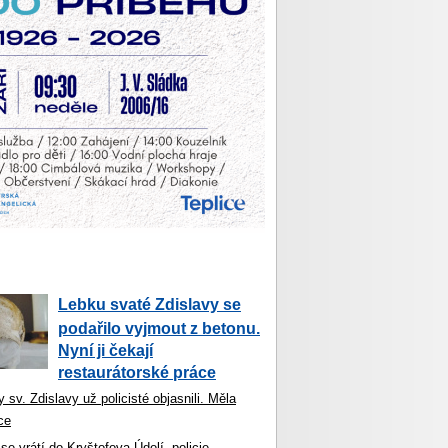
Lebku svaté Zdislavy se
podařilo vyjmout z betonu.
Nyní ji čekají
restaurátorské práce
 sv. Zdislavy už policisté objasnili. Měla
ce
se vrátí do Kryštofova Údolí, policie