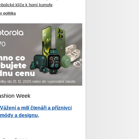
mbolické klíče k horní komoře
y politika
ashion Week
Vážení a milí čtenáři a příznivci
módy a designu,