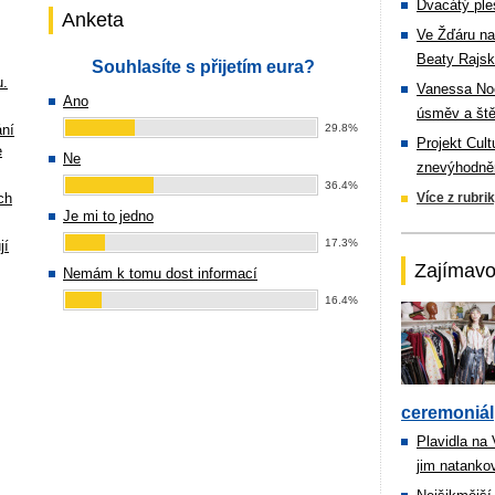
Dvacátý ple
Anketa
Ve Žďáru na
Beaty Rajsk
Souhlasíte s přijetím eura?
u.
Vanessa Noe
Ano
úsměv a ště
ání
29.8%
Projekt Cul
e
Ne
znevýhodněn
36.4%
ch
Více z rubri
Je mi to jedno
17.3%
jí
Zajímavo
Nemám k tomu dost informací
16.4%
ceremoniál
Plavidla na
jim natanko