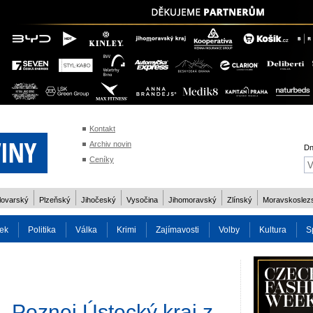
Kontakt
Archiv novin
Dn
Ceníky
lovarský
Plzeňský
Jihočeský
Vysočina
Jihomoravský
Zlínský
Moravskoslez
ek
Politika
Válka
Krimi
Zajímavosti
Volby
Kultura
S
2014
Reality
Cestování
Volby 2013
Technika
Charita
Os
„Poznej Ústecký kraj z