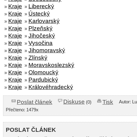
Kraje
Liberecký
»
»
Kraje
Ústecký
»
»
Kraje
Karlovarský
»
»
Kraje
Plzeňský
»
»
Kraje
Jihočeský
»
»
Kraje
Vysočina
»
»
Kraje
Jihomoravský
»
»
Kraje
Zlínský
»
»
Kraje
Moravskoslezský
»
»
Kraje
Olomoucký
»
»
Kraje
Pardubický
»
»
Kraje
Královéhradecký
»
»
Diskuse
Poslat článek
Tisk
Autor: L
(0)
Přečteno: 1479x
POSLAT ČLÁNEK