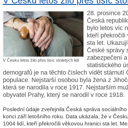
V Česku letos žilo přes tisíc stol
28. prosince 2
Česká republi
bylo letos víc ne
kteří překročil
sta let. Ukazují
České správy s
zabezpečení 
V Česku letos žilo přes tisíc stoletých lidí
statistického ú
demografů je na těchto číslech vidět stárnutí
populace. Nejstarší osobou byla žena z Jihoč
která se narodila v roce 1917. Nejstarším m
obyvatel Prahy, který se narodil v roce 1918.
Poslední údaje zveřejnila Česká správa sociálníh
konci září letošního roku. Data ukázala, že v Čes
1004 lidí, kteří překročili věkovou hranici sta let. M