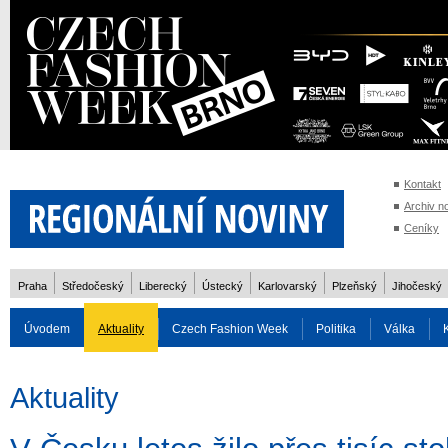
Kontakt
Archiv n
Ceníky
Praha
Středočeský
Liberecký
Ústecký
Karlovarský
Plzeňský
Jihočeský
Úvodem
Aktuality
Czech Fashion Week
Politika
Válka
Auto
Doprava
Zvířata
ZOH Soči 2014
Reality
Cestován
Aktuality
Rozhovory