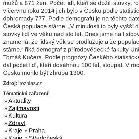
mužů a 871 žen. Počet lidí, kteří se dožili stovky, r
v červnu roku 2014 jich bylo v Česku podle statist
dohromady 777. Podle demografů je na těchto date
Česká populace stárne. „V minulosti to byly vyšší d
stovky lidí ve věku nad sto let. Dnes jsme na tisíco
znamená, že lidský věk se prodlužuje a že popul
stárne,“ říká demograf z přírodovědecké fakulty Uni
Tomáš Kučera. Podle prognózy Českého statistick
dál počet lidí, kteří dosáhnou 100 let, stoupat. V ro
Česku mohlo být zhruba 1300.
Zdroj:
irozhlas.cz
Tématické zařazení:
Aktuality
»
Zajímavosti
»
Kultura
»
Zdraví
»
Kraje
Praha
»
»
Kraje
Středočeský
»
»