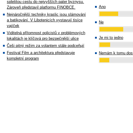
spletitou cestu do nejvyšších pater byznysu.
Ano
Zároveň představil platformu FINOBCE.
Nejnáročnější techniky kraslic jsou slámování
a batikování. V Libotenicích vystavují tisíce
Ne
vajíček
Viditelná přítomnost policistů v problémových
Je mi to jedno
lokalitách je klíčová pro bezpečnější ulice
Češi pitný režim za volantem stále podceňují
Festival Film a architektura představuje
Nemám k tomu dost
kompletní program