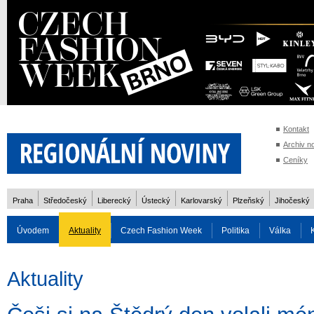
Kontakt
Archiv n
Ceníky
Praha
Středočeský
Liberecký
Ústecký
Karlovarský
Plzeňský
Jihočeský
Úvodem
Aktuality
Czech Fashion Week
Politika
Válka
Auto
Doprava
Zvířata
ZOH Soči 2014
Reality
Cestován
Aktuality
Rozhovory