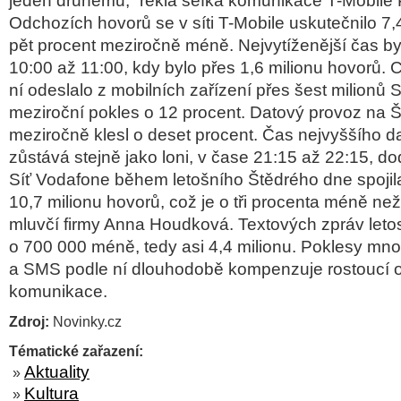
jeden druhému,“ řekla šéfka komunikace T-Mobile P
Odchozích hovorů se v síti T-Mobile uskutečnilo 7,4
pět procent meziročně méně. Nejvytíženější čas b
10:00 až 11:00, kdy bylo přes 1,6 milionu hovorů.
ní odeslalo z mobilních zařízení přes šest milionů 
meziroční pokles o 12 procent. Datový provoz na 
meziročně klesl o deset procent. Čas nejvyššího 
zůstává stejně jako loni, v čase 21:15 až 22:15, do
Síť Vodafone během letošního Štědrého dne spojil
10,7 milionu hovorů, což je o tři procenta méně než
mluvčí firmy Anna Houdková. Textových zpráv letos 
o 700 000 méně, tedy asi 4,4 milionu. Poklesy mno
a SMS podle ní dlouhodobě kompenzuje rostoucí ob
komunikace.
Zdroj:
Novinky.cz
Tématické zařazení:
Aktuality
»
Kultura
»