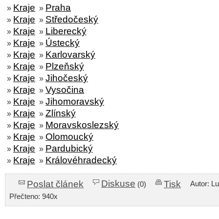
Kraje
Praha
»
»
Kraje
Středočeský
»
»
Kraje
Liberecký
»
»
Kraje
Ústecký
»
»
Kraje
Karlovarský
»
»
Kraje
Plzeňský
»
»
Kraje
Jihočeský
»
»
Kraje
Vysočina
»
»
Kraje
Jihomoravský
»
»
Kraje
Zlínský
»
»
Kraje
Moravskoslezský
»
»
Kraje
Olomoucký
»
»
Kraje
Pardubický
»
»
Kraje
Královéhradecký
»
»
Diskuse
Poslat článek
Tisk
Autor: L
(0)
Přečteno: 940x