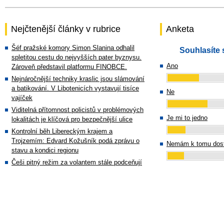
Nejčtenější články v rubrice
Anketa
Šéf pražské komory Simon Slanina odhalil
Souhlasíte 
spletitou cestu do nejvyšších pater byznysu.
Ano
Zároveň představil platformu FINOBCE.
Nejnáročnější techniky kraslic jsou slámování
a batikování. V Libotenicích vystavují tisíce
Ne
vajíček
Viditelná přítomnost policistů v problémových
Je mi to jedno
lokalitách je klíčová pro bezpečnější ulice
Kontrolní běh Libereckým krajem a
Trojzemím: Edvard Kožušník podá zprávu o
Nemám k tomu dost
stavu a kondici regionu
Češi pitný režim za volantem stále podceňují