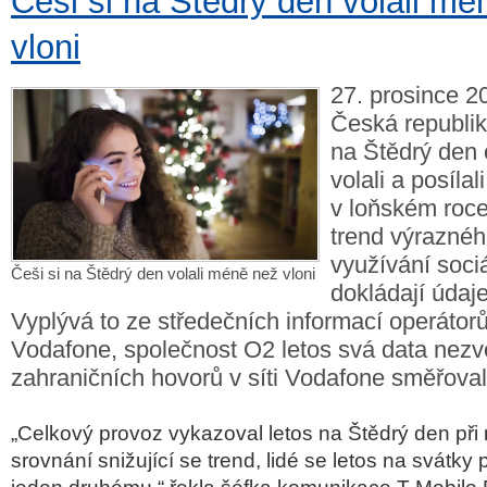
Češi si na Štědrý den volali mé
vloni
27. prosince 2
Česká republika
na Štědrý den
volali a posíla
v loňském roce
trend výraznéh
využívání sociá
Češi si na Štědrý den volali méně než vloni
dokládají údaj
Vyplývá to ze středečních informací operátor
Vodafone, společnost O2 letos svá data nezve
zahraničních hovorů v síti Vodafone směřoval
„Celkový provoz vykazoval letos na Štědrý den při
srovnání snižující se trend, lidé se letos na svátky 