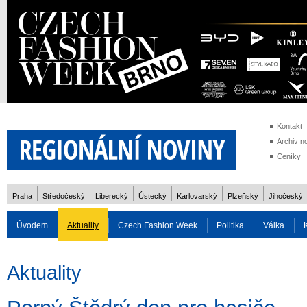
Kontakt
Archiv n
Ceníky
Praha
Středočeský
Liberecký
Ústecký
Karlovarský
Plzeňský
Jihočeský
Úvodem
Aktuality
Czech Fashion Week
Politika
Válka
Auto
Doprava
Zvířata
ZOH Soči 2014
Reality
Cestován
Aktuality
Rozhovory