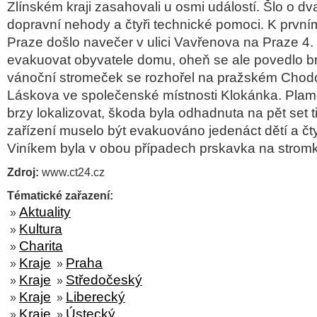
Zlínském kraji zasahovali u osmi událostí. Šlo o dv
dopravní nehody a čtyři technické pomoci. K první
Praze došlo navečer v ulici Vavřenova na Praze 4.
evakuovat obyvatele domu, oheň se ale povedlo brz
vánoční stromeček se rozhořel na pražském Chodov
Láskova ve společenské místnosti Klokánka. Pla
brzy lokalizovat, škoda byla odhadnuta na pět set t
zařízení muselo být evakuováno jedenáct dětí a čty
Viníkem byla v obou případech prskavka na strom
Zdroj:
www.ct24.cz
Tématické zařazení:
Aktuality
»
Kultura
»
Charita
»
Kraje
Praha
»
»
Kraje
Středočeský
»
»
Kraje
Liberecký
»
»
Kraje
Ústecký
»
»