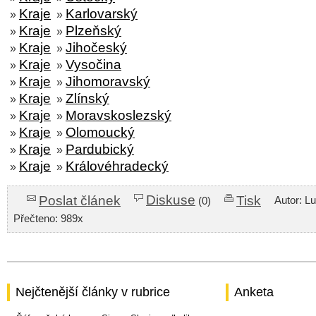
Kraje
Karlovarský
»
»
Kraje
Plzeňský
»
»
Kraje
Jihočeský
»
»
Kraje
Vysočina
»
»
Kraje
Jihomoravský
»
»
Kraje
Zlínský
»
»
Kraje
Moravskoslezský
»
»
Kraje
Olomoucký
»
»
Kraje
Pardubický
»
»
Kraje
Královéhradecký
»
»
Diskuse
Poslat článek
Tisk
Autor: L
(0)
Přečteno: 989x
Nejčtenější články v rubrice
Anketa