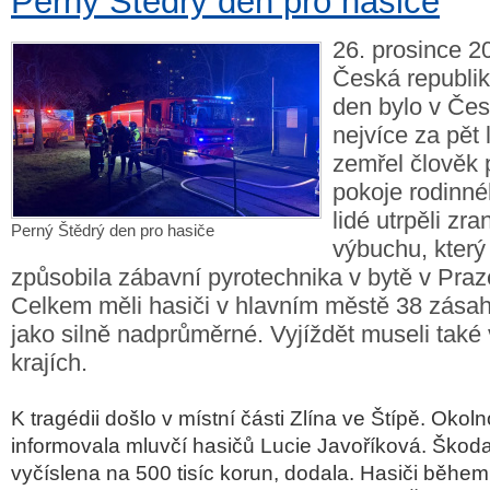
Perný Štědrý den pro hasiče
26. prosince 2
Česká republik
den bylo v Čes
nejvíce za pět 
zemřel člověk 
pokoje rodinné
lidé utrpěli zra
Perný Štědrý den pro hasiče
výbuchu, který
způsobila zábavní pyrotechnika v bytě v Praz
Celkem měli hasiči v hlavním městě 38 zásahů
jako silně nadprůměrné. Vyjíždět museli také 
krajích.
K tragédii došlo v místní části Zlína ve Štípě. Okolno
informovala mluvčí hasičů Lucie Javoříková. Škod
vyčíslena na 500 tisíc korun, dodala. Hasiči běhe