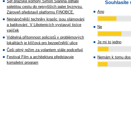
Šéf pražské komory Simon Slanina odhalil
Souhlasíte 
spletitou cestu do nejvyšších pater byznysu.
Ano
Zároveň představil platformu FINOBCE.
Nejnáročnější techniky kraslic jsou slámování
a batikování. V Libotenicích vystavují tisíce
Ne
vajíček
Viditelná přítomnost policistů v problémových
Je mi to jedno
lokalitách je klíčová pro bezpečnější ulice
Češi pitný režim za volantem stále podceňují
Festival Film a architektura představuje
Nemám k tomu dost
kompletní program