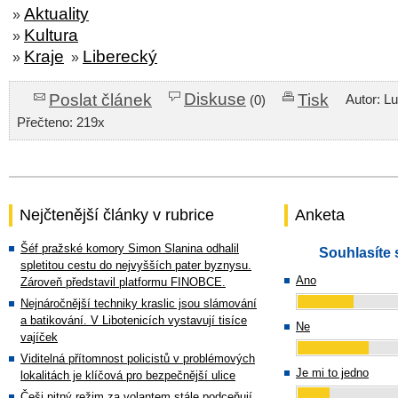
Aktuality
»
Kultura
»
Kraje
Liberecký
»
»
Diskuse
Poslat článek
Tisk
Autor: L
(0)
Přečteno: 219x
Nejčtenější články v rubrice
Anketa
Šéf pražské komory Simon Slanina odhalil
Souhlasíte 
spletitou cestu do nejvyšších pater byznysu.
Ano
Zároveň představil platformu FINOBCE.
Nejnáročnější techniky kraslic jsou slámování
a batikování. V Libotenicích vystavují tisíce
Ne
vajíček
Viditelná přítomnost policistů v problémových
Je mi to jedno
lokalitách je klíčová pro bezpečnější ulice
Češi pitný režim za volantem stále podceňují