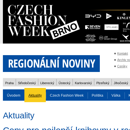
Kontakt
Archiv n
Ceníky
Praha
Středočeský
Liberecký
Ústecký
Karlovarský
Plzeňský
Jihočeský
Úvodem
Aktuality
Czech Fashion Week
Politika
Válka
Auto
Doprava
Zvířata
ZOH Soči 2014
Reality
Cestován
Aktuality
Rozhovory