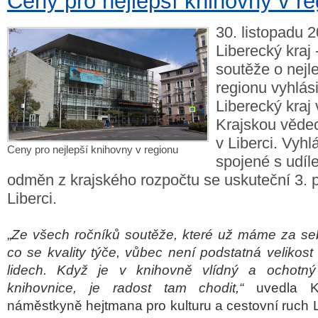
Ceny pro nejlepší knihovny v r
30. listopadu 2
Liberecký kraj 
soutěže o nejl
regionu vyhlási
Liberecký kraj 
Krajskou věde
v Liberci. Vyh
Ceny pro nejlepší knihovny v regionu
spojené s udíl
odměn z krajského rozpočtu se uskuteční 3. 
Liberci.
„
Ze všech ročníků soutěže, které už máme za seb
co se kvality týče, vůbec není podstatná velikost
lidech. Když je v knihovně vlídný a ochotný
knihovnice, je radost tam chodit,“
uvedla Kv
náměstkyně hejtmana pro kulturu a cestovní ruch 