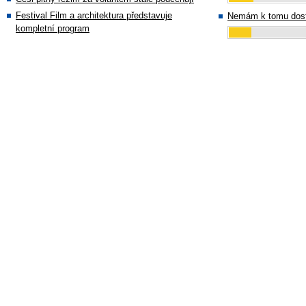
Festival Film a architektura představuje
Nemám k tomu dost
kompletní program