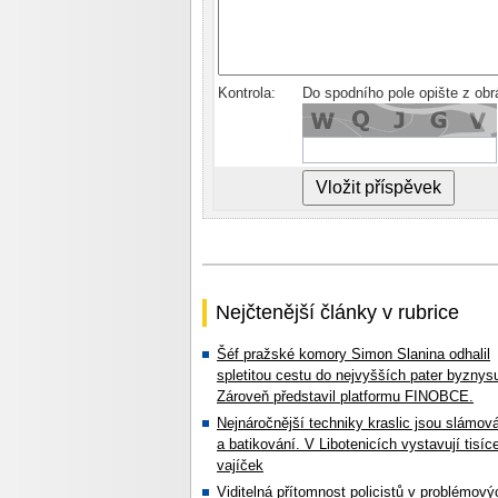
Kontrola:
Do spodního pole opište z ob
Nejčtenější články v rubrice
Šéf pražské komory Simon Slanina odhalil
spletitou cestu do nejvyšších pater byznys
Zároveň představil platformu FINOBCE.
Nejnáročnější techniky kraslic jsou slámov
a batikování. V Libotenicích vystavují tisíc
vajíček
Viditelná přítomnost policistů v problémový