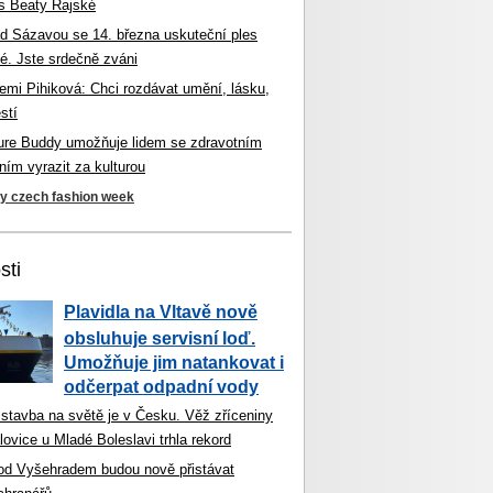
s Beaty Rajské
d Sázavou se 14. března uskuteční ples
é. Jste srdečně zváni
mi Pihiková: Chci rozdávat umění, lásku,
stí
ture Buddy umožňuje lidem se zdravotním
ím vyrazit za kulturou
ky czech fashion week
sti
Plavidla na Vltavě nově
obsluhuje servisní loď.
Umožňuje jim natankovat i
odčerpat odpadní vody
 stavba na světě je v Česku. Věž zříceniny
ovice u Mladé Boleslavi trhla rekord
od Vyšehradem budou nově přistávat