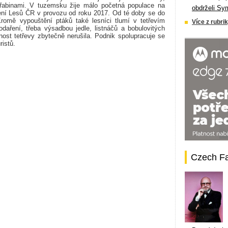
eřabinami. V tuzemsku žije málo početná populace na
obdrželi Sy
ení Lesů ČR v provozu od roku 2017. Od té doby se do
Kromě vypouštění ptáků také lesníci tlumí v tetřevím
Více z rubrik
podaření, třeba výsadbou jedle, listnáčů a bobulovitých
jnost tetřevy zbytečně nerušila. Podnik spolupracuje se
istů.
Czech F