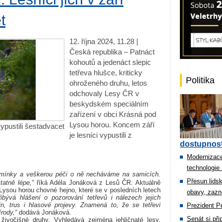
t
12. října 2024, 11.28 |
Česká republika – Patnáct
kohoutů a jedenáct slepic
tetřeva hlušce, kriticky
Politika
ohroženého druhu, letos
odchovaly Lesy ČR v
beskydském speciálním
zařízení v obci Krásná pod
Lysou horou. Koncem září
vypustili šestadvacet
je lesníci vypustili z
dostupnost
Modernizace
technologie 
dmínky a veškerou péči o ně necháváme na samicích.
Přesun lids
atně lépe,“
říká Adéla Jonáková z Lesů ČR. Aktuálně
Lysou horou chovné hejno, které se v posledních letech
obavy, zazn
řibývá hlášení o pozorování tetřevů i nálezech jejich
n, trus i hlasové projevy. Znamená to, že se tetřevi
Prezident Pe
rody,“
dodává Jonáková.
Senát si př
 živočišné druhy. Vyhledává zejména jehličnaté lesy,