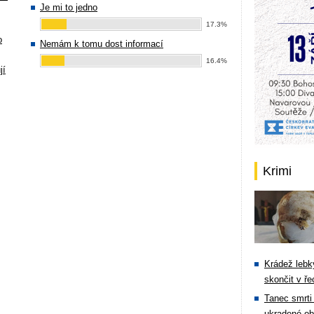
Je mi to jedno
17.3%
o
Nemám k tomu dost informací
16.4%
jí
Krimi
Krádež lebky
skončit v ře
Tanec smrti 
ukradené ob