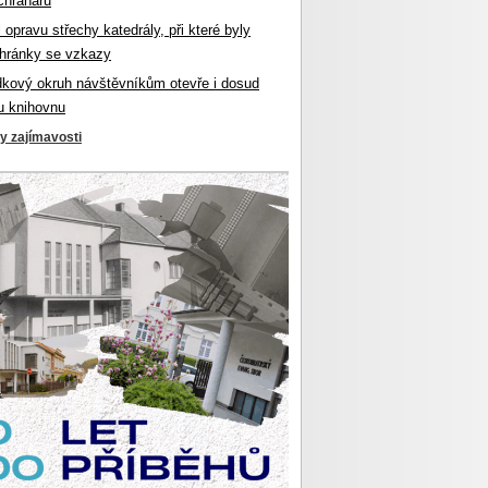
chranářů
l opravu střechy katedrály, při které byly
hránky se vzkazy
dkový okruh návštěvníkům otevře i dosud
u knihovnu
ky zajímavosti