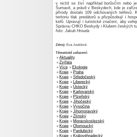
v nichž se živí například borůvčím nebo j
Šumavě, a právě v Beskydech, kde je zaříz
přírody dostalo 109 odchovaných tetřevů. 
teritoriu tlak predátorů a přizpůsobují i hos
keřů. Upravují i turistické značení, aby veře
Správou CHKO Beskydy i Klubem českých tur
foto: Jakub Hrouda
Zdroj:
Eva Jouklová
Tématické zařazení:
Aktuality
»
Zvířata
»
Více
Ekologie
»
»
Kraje
Praha
»
»
Kraje
Středočeský
»
»
Kraje
Liberecký
»
»
Kraje
Ústecký
»
»
Kraje
Karlovarský
»
»
Kraje
Plzeňský
»
»
Kraje
Jihočeský
»
»
Kraje
Vysočina
»
»
Kraje
Jihomoravský
»
»
Kraje
Zlínský
»
»
Kraje
Moravskoslezský
»
»
Kraje
Olomoucký
»
»
Kraje
Pardubický
»
»
Kraje
Královéhradecký
»
»