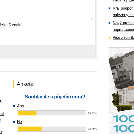
vrtulníky zá
Kraj podpoři
nalezeny sc
Nový prohlí
rázku 5 znaků:
nepřístupno
Více z rubri
Anketa
Souhlasíte s přijetím eura?
u.
Ano
ání
29.8%
e
Ne
36.5%
ch