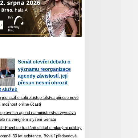
Senát otevřel debatu o
významu reorganizace
agendy závislostí, její
přesun nesmí ohrozit
 služeb
 jednacího sálu Zastupitelstva přinese nové
i možnost online účasti
koprávních agend na ministerstva vyvolává
ělo na veřejném slyšení Senátu
tr Pavel se tradičně setkal s mladými politiky
ipomněl 30 let existence. Bývalí předsedové