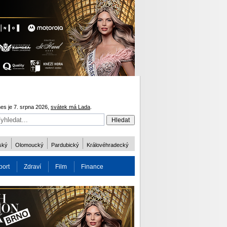
es je 7. srpna 2026,
svátek má Lada
.
ský
Olomoucký
Pardubický
Královéhradecký
port
Zdraví
Film
Finance
obnost
Více
ODM 2016