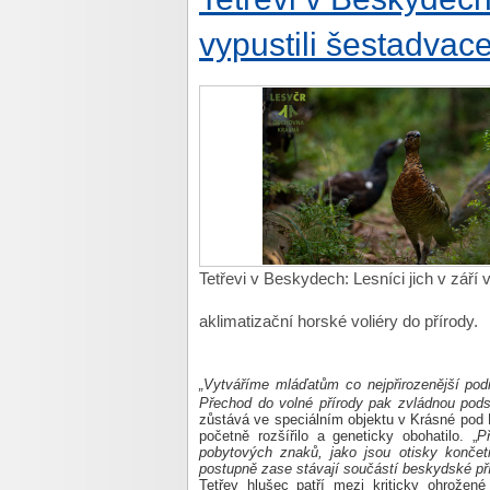
vypustili šestadvace
Tetřevi v Beskydech: Lesníci jich v září 
aklimatizační horské voliéry do přírody.
„
Vytváříme mláďatům co nejpřirozenější po
Přechod do volné přírody pak zvládnou podst
zůstává ve speciálním objektu v Krásné pod 
početně rozšířilo a geneticky obohatilo. „
P
pobytových znaků, jako jsou otisky končeti
postupně zase stávají součástí beskydské pří
Tetřev hlušec patří mezi kriticky ohrožené