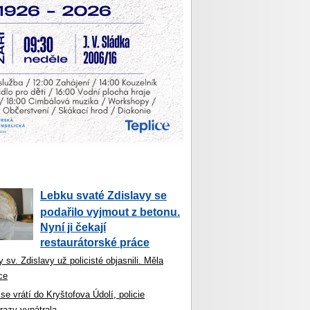
Lebku svaté Zdislavy se
podařilo vyjmout z betonu.
Nyní ji čekají
restaurátorské práce
 sv. Zdislavy už policisté objasnili. Měla
ce
se vrátí do Kryštofova Údolí, policie
razy vypátrala