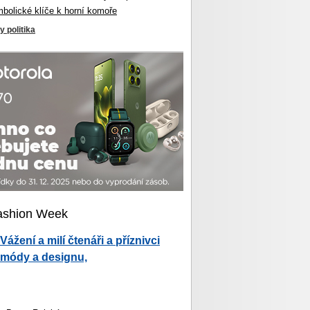
mbolické klíče k horní komoře
y politika
ashion Week
Vážení a milí čtenáři a příznivci
módy a designu,