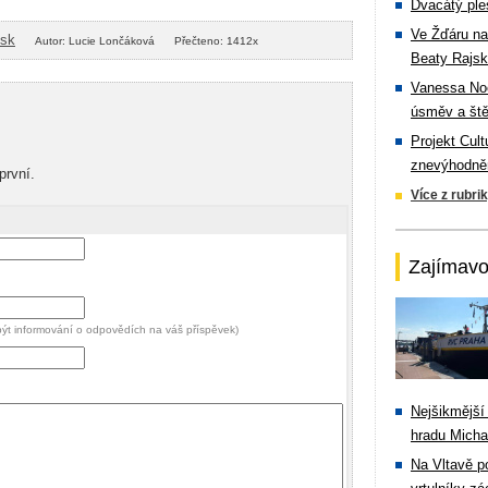
Dvacátý ple
Ve Žďáru na
isk
Autor: Lucie Lončáková
Přečteno: 1412x
Beaty Rajsk
Vanessa Noe
úsměv a ště
Projekt Cul
znevýhodněn
první.
Více z rubri
Zajímavo
 být informování o odpovědích na váš příspěvek)
Nejšikmější
hradu Michal
Na Vltavě p