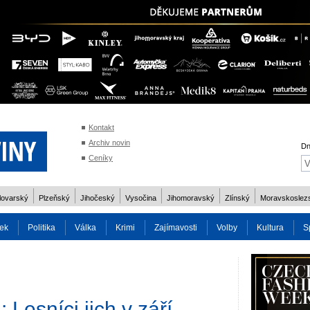
Kontakt
Archiv novin
Dn
Ceníky
lovarský
Plzeňský
Jihočeský
Vysočina
Jihomoravský
Zlínský
Moravskoslez
ek
Politika
Válka
Krimi
Zajímavosti
Volby
Kultura
S
2014
Reality
Cestování
Volby 2013
Technika
Charita
Os
 Lesníci jich v září