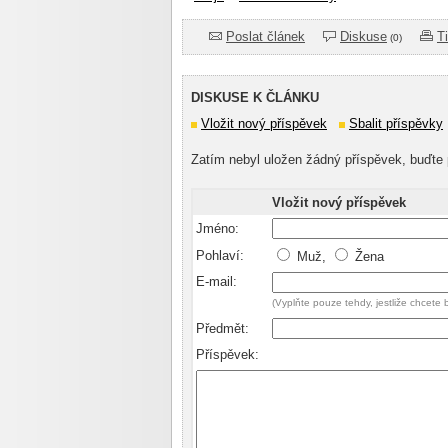
Poslat článek
Diskuse
T
(0)
DISKUSE K ČLÁNKU
Vložit nový příspěvek
Sbalit příspěvky
Zatím nebyl uložen žádný příspěvek, buďte 
Vložit nový příspěvek
Jméno:
Pohlaví:
Muž,
Žena
E-mail:
(Vyplňte pouze tehdy, jestliže chcete
Předmět:
Příspěvek: