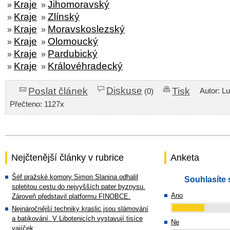
Kraje
Jihomoravský
»
»
Kraje
Zlínský
»
»
Kraje
Moravskoslezský
»
»
Kraje
Olomoucký
»
»
Kraje
Pardubický
»
»
Kraje
Královéhradecký
»
»
Diskuse
Poslat článek
Tisk
Autor: L
(0)
Přečteno: 1127x
Nejčtenější články v rubrice
Anketa
Šéf pražské komory Simon Slanina odhalil
Souhlasíte 
spletitou cestu do nejvyšších pater byznysu.
Ano
Zároveň představil platformu FINOBCE.
Nejnáročnější techniky kraslic jsou slámování
a batikování. V Libotenicích vystavují tisíce
Ne
vajíček