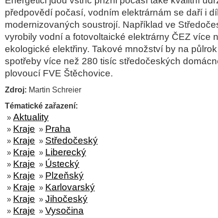
Energetici jdou vstříc přízni počasí také kvalitní ú
předpovědí počasí, vodním elektrárnám se daří i dík
modernizovaných soustrojí. Například ve Středoče
vyrobily vodní a fotovoltaické elektrárny ČEZ více
ekologické elektřiny. Takové množství by na půlrok 
spotřeby více než 280 tisíc středočeských domácn
plovoucí FVE Štěchovice.
Zdroj:
Martin Schreier
Tématické zařazení:
Aktuality
»
Kraje
Praha
»
»
Kraje
Středočeský
»
»
Kraje
Liberecký
»
»
Kraje
Ústecký
»
»
Kraje
Plzeňský
»
»
Kraje
Karlovarský
»
»
Kraje
Jihočeský
»
»
Kraje
Vysočina
»
»