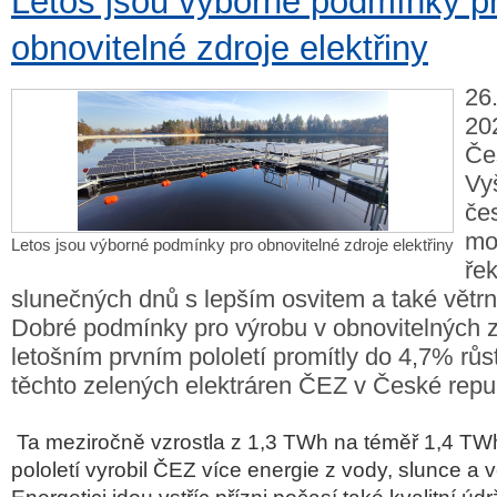
Letos jsou výborné podmínky p
obnovitelné zdroje elektřiny
26
20
Če
Vy
če
mo
Letos jsou výborné podmínky pro obnovitelné zdroje elektřiny
ře
slunečných dnů s lepším osvitem a také větrn
Dobré podmínky pro výrobu v obnovitelných z
letošním prvním pololetí promítly do 4,7% rů
těchto zelených elektráren ČEZ v České repu
Ta meziročně vzrostla z 1,3 TWh na téměř 1,4 TW
pololetí vyrobil ČEZ více energie z vody, slunce a 