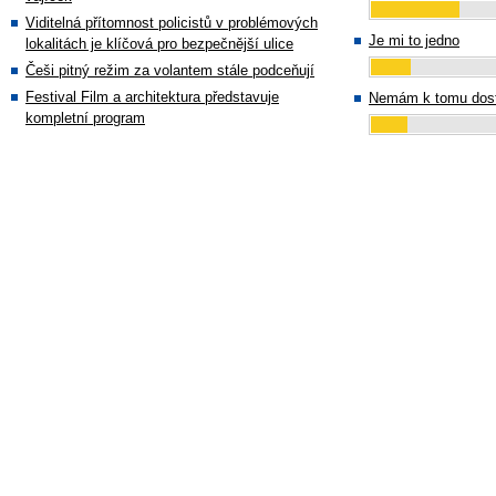
Viditelná přítomnost policistů v problémových
Je mi to jedno
lokalitách je klíčová pro bezpečnější ulice
Češi pitný režim za volantem stále podceňují
Festival Film a architektura představuje
Nemám k tomu dost
kompletní program