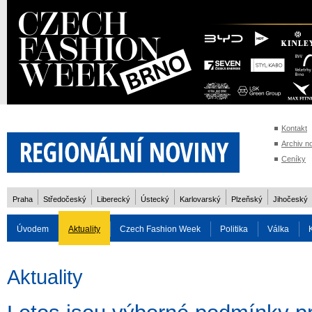
Kontakt
Archiv n
Ceníky
Praha
Středočeský
Liberecký
Ústecký
Karlovarský
Plzeňský
Jihočeský
Úvodem
Aktuality
Czech Fashion Week
Politika
Válka
Auto
Doprava
Zvířata
ZOH Soči 2014
Reality
Cestován
Aktuality
Rozhovory