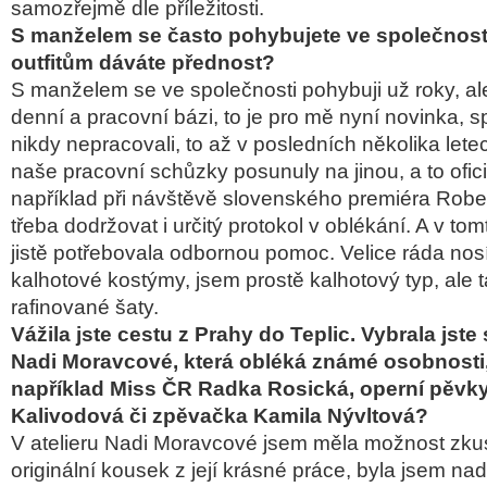
samozřejmě dle příležitosti.
S manželem se často pohybujete ve společnost
outfitům dáváte přednost?
S manželem se ve společnosti pohybuji už roky, al
denní a pracovní bázi, to je pro mě nyní novinka, 
nikdy nepracovali, to až v posledních několika lete
naše pracovní schůzky posunuly na jinou, a to ofici
například při návštěvě slovenského premiéra Rober
třeba dodržovat i určitý protokol v oblékání. A v tom
jistě potřebovala odbornou pomoc. Velice ráda nos
kalhotové kostýmy, jsem prostě kalhotový typ, ale
rafinované šaty.
Vážila jste cestu z Prahy do Teplic. Vybrala jste
Nadi Moravcové, která obléká známé osobnosti,
například Miss ČR Radka Rosická, operní pěvk
Kalivodová či zpěvačka Kamila Nývltová?
V atelieru Nadi Moravcové jsem měla možnost zkus
originální kousek z její krásné práce, byla jsem na