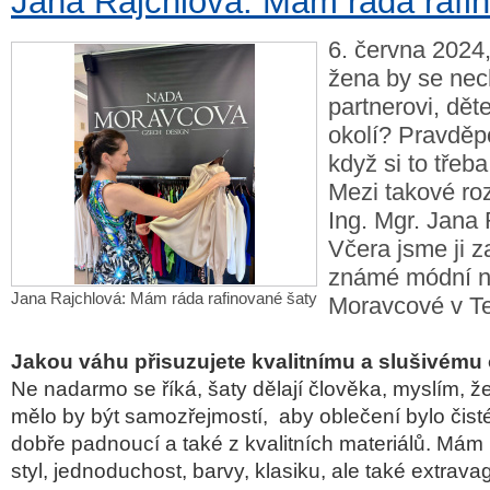
Jana Rajchlová: Mám ráda rafi
6. června 2024,
žena by se nech
partnerovi, dě
okolí? Pravděp
když si to třeb
Mezi takové ro
Ing. Mgr. Jana 
Včera jsme ji za
známé módní n
Jana Rajchlová: Mám ráda rafinované šaty
Moravcové v Te
Jakou váhu přisuzujete kvalitnímu a slušivému
Ne nadarmo se říká, šaty dělají člověka, myslím, že
mělo by být samozřejmostí, aby oblečení bylo čist
dobře padnoucí a také z kvalitních materiálů. Má
styl, jednoduchost, barvy, klasiku, ale také extrava