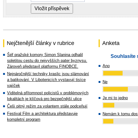
Nejčtenější články v rubrice
Anketa
Šéf pražské komory Simon Slanina odhalil
Souhlasíte 
spletitou cestu do nejvyšších pater byznysu.
Ano
Zároveň představil platformu FINOBCE.
Nejnáročnější techniky kraslic jsou slámování
a batikování. V Libotenicích vystavují tisíce
Ne
vajíček
Viditelná přítomnost policistů v problémových
Je mi to jedno
lokalitách je klíčová pro bezpečnější ulice
Češi pitný režim za volantem stále podceňují
Festival Film a architektura představuje
Nemám k tomu dost
kompletní program