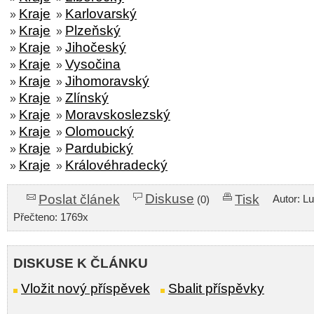
Kraje
Karlovarský
»
»
Kraje
Plzeňský
»
»
Kraje
Jihočeský
»
»
Kraje
Vysočina
»
»
Kraje
Jihomoravský
»
»
Kraje
Zlínský
»
»
Kraje
Moravskoslezský
»
»
Kraje
Olomoucký
»
»
Kraje
Pardubický
»
»
Kraje
Královéhradecký
»
»
Diskuse
Poslat článek
Tisk
Autor: L
(0)
Přečteno: 1769x
DISKUSE K ČLÁNKU
Vložit nový příspěvek
Sbalit příspěvky