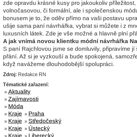
zde opravdu krásné kusy pro jakoukoliv příležitost,
volnočasovou, či formální, ale i společenskou mó
bonusem je to, že oděv přímo na vaši postavu upr
ušije sama paní návrhářka, vybrat si můžete i z mn
luxusních látek. Zde je vše možné a hlavně plní př
A jak vnímá novou klientku módní návrhářka 
S paní Rajchlovou jsme se domluvily, připravíme jí 
přání. Až si je vyzkouší a bude spokojená, samozře
když navážeme dlouhodobější spolupráci.
Zdroj:
Redakce RN
Tématické zařazení:
Aktuality
»
Zajímavosti
»
Móda
»
Kraje
Praha
»
»
Kraje
Středočeský
»
»
Kraje
Ústecký
»
»
Kraje
Liberecký
»
»