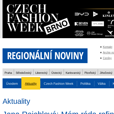
Kontakt
Archiv n
Ceníky
Praha
Středočeský
Liberecký
Ústecký
Karlovarský
Plzeňský
Jihočeský
Úvodem
Aktuality
Czech Fashion Week
Politika
Válka
Auto
Doprava
Zvířata
ZOH Soči 2014
Reality
Cestován
Aktuality
Rozhovory