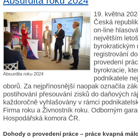
Absurdita roku 2024
19. května 202
Česká republik
on-line hlasová
největším leto
byrokratickým
registrování d
provedení prác
byrokracie, kte
Absurdita roku 2024
podnikatele ne
oborů. Za nejpřínosnější naopak označila zá
postihování přesouvání zisků do daňových ráj
každoročně vyhlašovány v rámci podnikatels
Firma roku a Živnostník roku. Odborným gara
Hospodářská komora ČR.
Dohody o provedení práce – práce kvapná mál