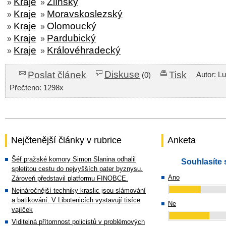
Kraje
Zlínský
»
»
Kraje
Moravskoslezský
»
»
Kraje
Olomoucký
»
»
Kraje
Pardubický
»
»
Kraje
Královéhradecký
»
»
Diskuse
Poslat článek
Tisk
Autor: L
(0)
Přečteno: 1298x
Nejčtenější články v rubrice
Anketa
Šéf pražské komory Simon Slanina odhalil
Souhlasíte 
spletitou cestu do nejvyšších pater byznysu.
Ano
Zároveň představil platformu FINOBCE.
Nejnáročnější techniky kraslic jsou slámování
a batikování. V Libotenicích vystavují tisíce
Ne
vajíček
Viditelná přítomnost policistů v problémových