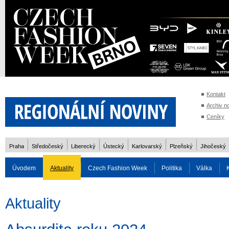
Kontakt
Archiv n
Ceníky
Praha
Středočeský
Liberecký
Ústecký
Karlovarský
Plzeňský
Jihočeský
Úvodem
Aktuality
Czech Fashion Week
Politika
Válka
Auto
Doprava
Zvířata
ZOH Soči 2014
Reality
Cestován
Aktuality
Rozhovory