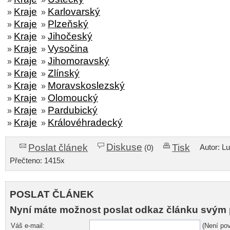
Kraje
Karlovarský
»
»
Kraje
Plzeňský
»
»
Kraje
Jihočeský
»
»
Kraje
Vysočina
»
»
Kraje
Jihomoravský
»
»
Kraje
Zlínský
»
»
Kraje
Moravskoslezský
»
»
Kraje
Olomoucký
»
»
Kraje
Pardubický
»
»
Kraje
Královéhradecký
»
»
Diskuse
Poslat článek
Tisk
Autor: L
(0)
Přečteno: 1415x
POSLAT ČLÁNEK
Nyní máte možnost poslat odkaz článku svým 
Váš e-mail:
(Není pov