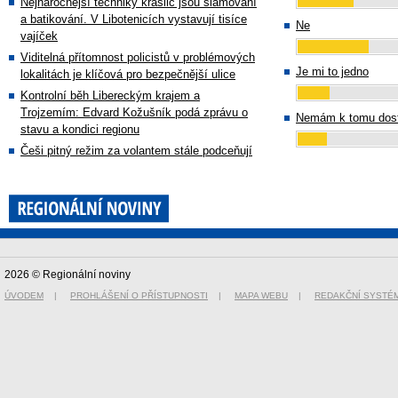
Nejnáročnější techniky kraslic jsou slámování
a batikování. V Libotenicích vystavují tisíce
Ne
vajíček
Viditelná přítomnost policistů v problémových
Je mi to jedno
lokalitách je klíčová pro bezpečnější ulice
Kontrolní běh Libereckým krajem a
Trojzemím: Edvard Kožušník podá zprávu o
Nemám k tomu dost
stavu a kondici regionu
Češi pitný režim za volantem stále podceňují
2026 © Regionální noviny
ÚVODEM
|
PROHLÁŠENÍ O PŘÍSTUPNOSTI
|
MAPA WEBU
|
REDAKČNÍ SYSTÉ