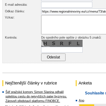
E-mail adresáta:
Odkaz článku:
Vzkaz:
Kontrola:
Do spodního pole opište z obrázku 5 znaků:
Nejčtenější články v rubrice
Anketa
Šéf pražské komory Simon Slanina odhalil
Souhlasíte 
spletitou cestu do nejvyšších pater byznysu.
Ano
Zároveň představil platformu FINOBCE.