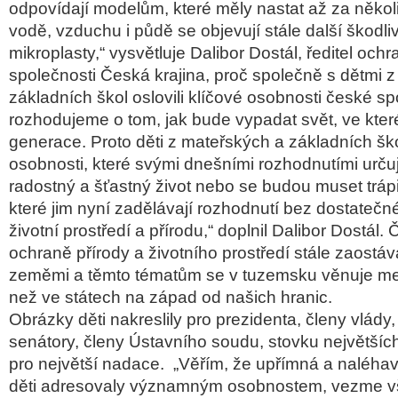
odpovídají modelům, které měly nastat až za několik
vodě, vzduchu i půdě se objevují stále další škodli
mikroplasty,“ vysvětluje Dalibor Dostál, ředitel och
společnosti Česká krajina, proč společně s dětmi 
základních škol oslovili klíčové osobnosti české s
rozhodujeme o tom, jak bude vypadat svět, ve které
generace. Proto děti z mateřských a základních ško
osobnosti, které svými dnešními rozhodnutími určují
radostný a šťastný život nebo se budou muset trápi
které jim nyní zadělávají rozhodnutí bez dostateč
životní prostředí a přírodu,“ doplnil Dalibor Dostál.
ochraně přírody a životního prostředí stále zaostáv
zeměmi a těmto tématům se v tuzemsku věnuje me
než ve státech na západ od našich hranic.
Obrázky děti nakreslily pro prezidenta, členy vlády
senátory, členy Ústavního soudu, stovku největšíc
pro největší nadace. „Věřím, že upřímná a naléhav
děti adresovaly významným osobnostem, vezme v