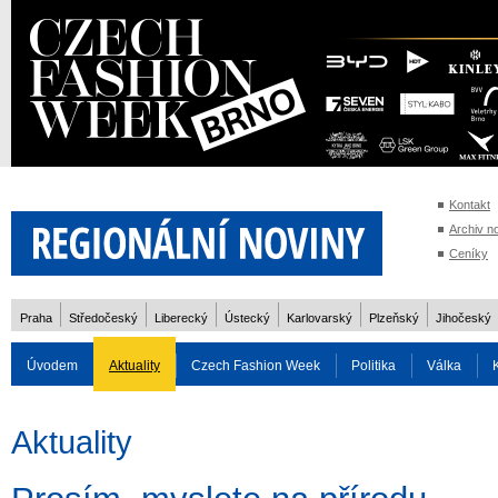
Kontakt
Archiv n
Ceníky
Praha
Středočeský
Liberecký
Ústecký
Karlovarský
Plzeňský
Jihočeský
Úvodem
Aktuality
Czech Fashion Week
Politika
Válka
Auto
Doprava
Zvířata
ZOH Soči 2014
Reality
Cestován
Aktuality
Rozhovory