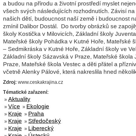
a budou na přírodu a životní prostředí myslet nejen
všech svých následujících rozhodnutích. Závisí n
našich dětí, budoucnost naší země i budoucnost na
zmínil Dalibor Dostál. Do tvorby obrázků se zapojil
školy Kostička v Milovicích, Základní školy Juventa
Mateřské školy Pohádka v Kutné Hoře, Mateřské šk
– Sedmikráska v Kutné Hoře, Základní školy ve Ve
Základní školy Sázavská v Praze, Mateřské škola J
Praze, Mateřské škola Vestec a děti přátel a přízni
včetně Alenky Pálové, která nakreslila hned někol
Zdroj:
www.ceskakrajina.cz
Tématické zařazení:
Aktuality
»
Více
Ekologie
»
»
Kraje
Praha
»
»
Kraje
Středočeský
»
»
Kraje
Liberecký
»
»
Kraje
Ústecký
»
»