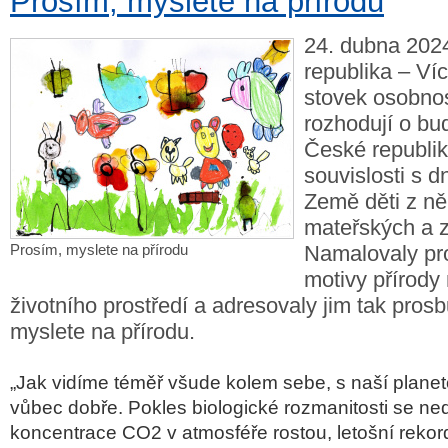
Prosím, myslete na přírodu
24. dubna 2024
republika – Ví
stovek osobnos
rozhodují o bu
České republiky
souvislosti s
Země děti z ně
mateřských a z
Prosím, myslete na přírodu
Namalovaly pr
motivy přírody
životního prostředí a adresovaly jim tak pros
myslete na přírodu.
„Jak vidíme téměř všude kolem sebe, s naší plane
vůbec dobře. Pokles biologické rozmanitosti se neda
koncentrace CO2 v atmosféře rostou, letošní rekord