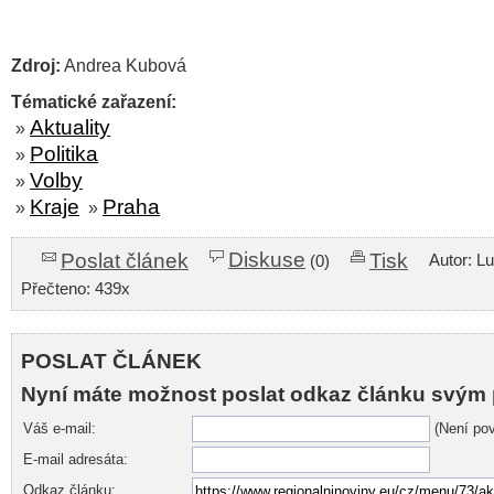
Zdroj:
Andrea Kubová
Tématické zařazení:
Aktuality
»
Politika
»
Volby
»
Kraje
Praha
»
»
Diskuse
Poslat článek
Tisk
Autor: L
(0)
Přečteno: 439x
POSLAT ČLÁNEK
Nyní máte možnost poslat odkaz článku svým 
Váš e-mail:
(Není pov
E-mail adresáta:
Odkaz článku: