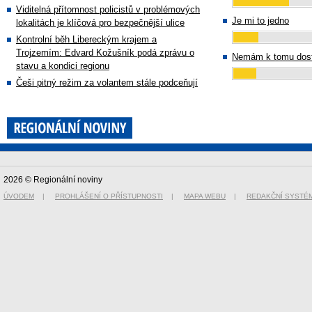
Viditelná přítomnost policistů v problémových
Je mi to jedno
lokalitách je klíčová pro bezpečnější ulice
Kontrolní běh Libereckým krajem a
Trojzemím: Edvard Kožušník podá zprávu o
Nemám k tomu dost
stavu a kondici regionu
Češi pitný režim za volantem stále podceňují
2026 © Regionální noviny
ÚVODEM
|
PROHLÁŠENÍ O PŘÍSTUPNOSTI
|
MAPA WEBU
|
REDAKČNÍ SYSTÉ