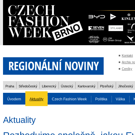
Kontakt
Archiv n
Ceníky
Praha
Středočeský
Liberecký
Ústecký
Karlovarský
Plzeňský
Jihočeský
Úvodem
Aktuality
Czech Fashion Week
Politika
Válka
Auto
Doprava
Zvířata
ZOH Soči 2014
Reality
Cestován
Aktuality
Rozhovory