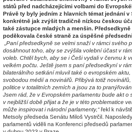
států před nadcházejícími volbami do Evropské
Právě ty byly jedním z hlavních témat jednání v 
konkrétně jak zvýšit tradičně nízkou českou účas
také zástupce mladých a menšin. Předsedkyně
poděkovala české straně za úspěšné předsedni
„Paní předsedkyně se velmi snaží v rámci svého 
dosáhnout toho, aby se zvýšila volební účast v rá
voleb. Chtěl bych, aby se i Češi vydali v červnu k
velkém počtu. Ještě jsem s paní předsedkyní v rá
bilaterálního setkání mluvil také o evropském aktu,
svobodou médií a novinářů. Přibývá totiž novinářů, k
politice v totalitních zemích a jsou za to pranýřová
Jsem rád, že v Evropském parlamentu bude akt o 
v nejbližší době přijat a že je v této problematice ve
může inspirovat i národní parlamenty,“
řekl k návšt
Metsoly předseda Senátu Miloš Vystrčil. Naposled
parlamentů viděli na Konferenci předsedů parlame
v dubnu 2023 v Praze.