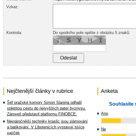
Vzkaz:
Kontrola:
Do spodního pole opište z obrázku 5 znaků:
Nejčtenější články v rubrice
Anketa
Šéf pražské komory Simon Slanina odhalil
Souhlasíte 
spletitou cestu do nejvyšších pater byznysu.
Ano
Zároveň představil platformu FINOBCE.
Nejnáročnější techniky kraslic jsou slámování
a batikování. V Libotenicích vystavují tisíce
Ne
vajíček