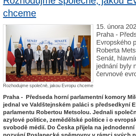
Rozhodujme společně, jakou E
chceme
15. února 202
Praha - Před
Evropského p
Roberta Metso
Senát, hlavn
jednání byly 
červnové evr
Rozhodujme společně, jakou Evropu chceme
Praha -
Předseda horní parlamentní komory Milo
jednal ve Valdštejnském paláci s předsedkyní
parlamentu Robertou Metsolou. Jednali společn
azylové politice, zemědělské politice i o evrop
svobodě médií. Do Česka přijela na jednodenní
pozvání Poslanecké sněmovny v rámci svých n