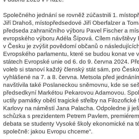
Společného jednání se rovněž zúčastnili 1. místo
Jiří Drahoš, místopředsedové Jiří Oberfalzer a Tom
předseda zahraničního výboru Pavel Fischer a mí
evropského výboru Adéla Šípová. Cílem návštěvy 
v Česku je zvýšit povědomí občanů o následujícíc
Evropského parlamentu, které se budou konat ve 
státech Evropské unie od 6. do 9. června 2024. P
voleb si stanoví každý členský stát sám, pro Česko
vyhlášené na 7. a 8. června. Metsola před jednání
navštívila také Poslaneckou sněmovnu, kde se sešl
předsedkyní Markétou Pekarovou Adamovou. Spo
uctily památky obětí tragické střelby na Filozofické 
Karlovy na náměstí Jana Palacha. Odpoledne ji ješ
schůzka s prezidentem Petrem Pavlem, premiérem
debata se studenty Vysoké školy ekonomické na 
společně: jakou Evropu chceme“.