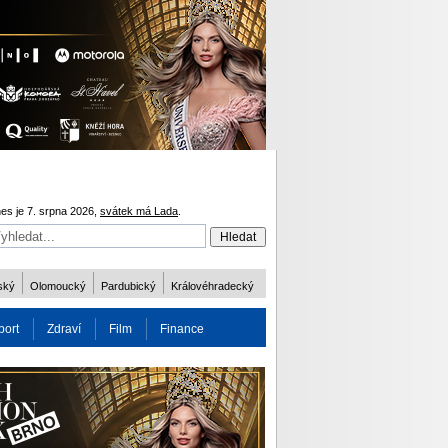
es je 7. srpna 2026,
svátek má Lada
.
ský
Olomoucký
Pardubický
Královéhradecký
port
Zdraví
Film
Finance
obnost
Více
ODM 2016