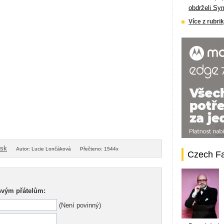
obdrželi Sy
Více z rubrik
isk
Autor: Lucie Lončáková
Přečteno: 1544x
Czech F
svým přátelům:
(Není povinný)