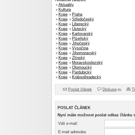
Tématické zařazení:
Aktuality
»
Kultura
»
Kraje
Praha
»
»
Kraje
Středočeský
»
»
Kraje
Liberecký
»
»
Kraje
Ústecký
»
»
Kraje
Karlovarský
»
»
Kraje
Plzeňský
»
»
Kraje
Jihočeský
»
»
Kraje
Vysočina
»
»
Kraje
Jihomoravský
»
»
Kraje
Zlínský
»
»
Kraje
Moravskoslezský
»
»
Kraje
Olomoucký
»
»
Kraje
Pardubický
»
»
Kraje
Královéhradecký
»
»
Poslat článek
Diskuse
T
(0)
POSLAT ČLÁNEK
Nyní máte možnost poslat odkaz článku 
Váš e-mail:
E-mail adresáta: