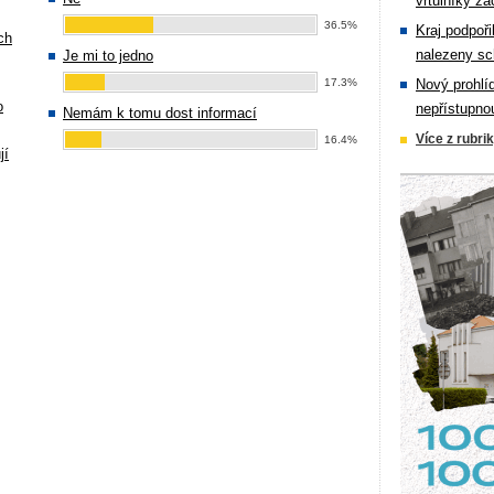
vrtulníky zá
36.5%
Kraj podpoři
ch
nalezeny sc
Je mi to jedno
17.3%
Nový prohlí
o
nepřístupno
Nemám k tomu dost informací
Více z rubri
16.4%
jí