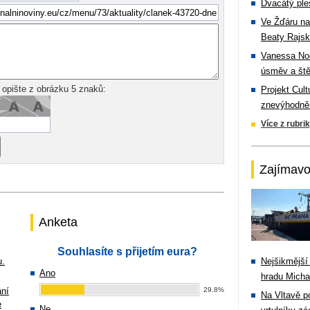
Dvacátý ple
Ve Žďáru na
Beaty Rajsk
Vanessa Noe
úsměv a ště
 opište z obrázku 5 znaků:
Projekt Cul
znevýhodněn
Více z rubri
Zajímavo
Anketa
Souhlasíte s přijetím eura?
u.
Nejšikmější
Ano
hradu Michal
ání
29.8%
Na Vltavě p
e
Ne