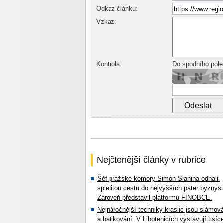
Odkaz článku:
Vzkaz:
Kontrola:
Do spodního pole
Nejčtenější články v rubrice
Šéf pražské komory Simon Slanina odhalil
spletitou cestu do nejvyšších pater byznys
Zároveň představil platformu FINOBCE.
Nejnáročnější techniky kraslic jsou slámov
a batikování. V Libotenicích vystavují tisíc