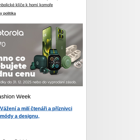
mbolické klíče k horní komoře
y politika
ashion Week
Vážení a milí čtenáři a příznivci
módy a designu,