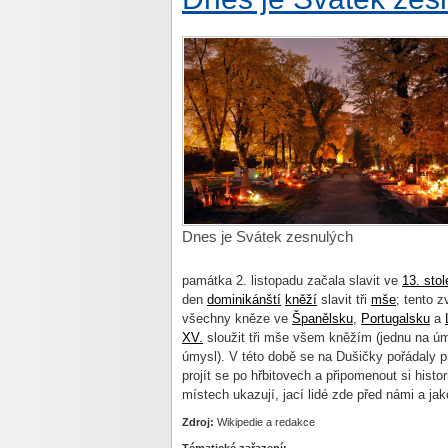
Dnes je Svátek zesnulých
památka 2. listopadu začala slavit ve
13. stol
den
dominikánští
kněží
slavit tři
mše
; tento z
všechny kněze ve
Španělsku
,
Portugalsku
a
XV.
sloužit tři mše všem kněžím (jednu na úmy
úmysl). V této době se na Dušičky pořádaly p
projít se po hřbitovech a připomenout si histo
místech ukazují, jací lidé zde před námi a ja
Zdroj:
Wikipedie a redakce