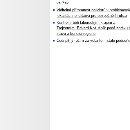
vajíček
Viditelná přítomnost policistů v problémový
lokalitách je klíčová pro bezpečnější ulice
Kontrolní běh Libereckým krajem a
Trojzemím: Edvard Kožušník podá zprávu 
stavu a kondici regionu
Češi pitný režim za volantem stále podceňu