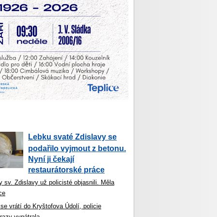
Lebku svaté Zdislavy se
podařilo vyjmout z betonu.
Nyní ji čekají
restaurátorské práce
 sv. Zdislavy už policisté objasnili. Měla
ce
se vrátí do Kryštofova Údolí, policie
razy vypátrala