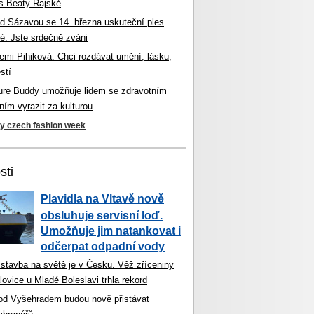
s Beaty Rajské
d Sázavou se 14. března uskuteční ples
é. Jste srdečně zváni
mi Pihiková: Chci rozdávat umění, lásku,
stí
ture Buddy umožňuje lidem se zdravotním
ím vyrazit za kulturou
ky czech fashion week
sti
Plavidla na Vltavě nově
obsluhuje servisní loď.
Umožňuje jim natankovat i
odčerpat odpadní vody
 stavba na světě je v Česku. Věž zříceniny
ovice u Mladé Boleslavi trhla rekord
od Vyšehradem budou nově přistávat