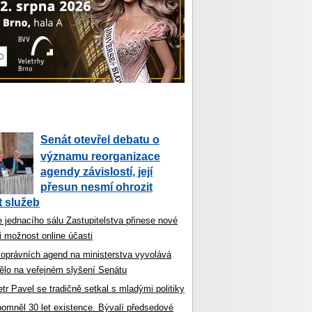
Senát otevřel debatu o
významu reorganizace
agendy závislostí, její
přesun nesmí ohrozit
 služeb
 jednacího sálu Zastupitelstva přinese nové
i možnost online účasti
koprávních agend na ministerstva vyvolává
ělo na veřejném slyšení Senátu
tr Pavel se tradičně setkal s mladými politiky
ipomněl 30 let existence. Bývalí předsedové