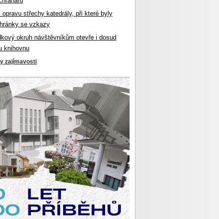
chranářů
l opravu střechy katedrály, při které byly
hránky se vzkazy
dkový okruh návštěvníkům otevře i dosud
u knihovnu
ky zajímavosti