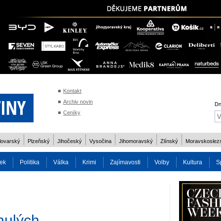
Kontakt
Archiv novin
Dn
Ceníky
lovarský
Plzeňský
Jihočeský
Vysočina
Jihomoravský
Zlínský
Moravskoslez
ek
Politika
Válka
Krimi
Zajímavosti
Volby
Kultura
S
2014
Reality
Cestování
Volby 2013
Technika
Charita
Os
nulých