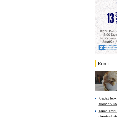
Krimi
Krádež lebky
skončit v ře
Tanec smrti 
ukradené ob