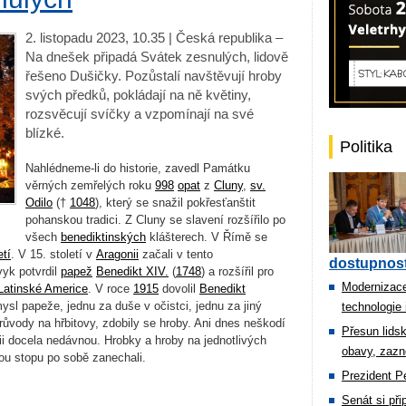
2. listopadu 2023, 10.35 | Česká republika –
Na dnešek připadá Svátek zesnulých, lidově
řešeno Dušičky. Pozůstalí navštěvují hroby
svých předků, pokládají na ně květiny,
rozsvěcují svíčky a vzpomínají na své
blízké.
Politika
Nahlédneme-li do historie, zavedl Památku
věrných zemřelých roku
998
opat
z
Cluny
,
sv.
Odilo
(†
1048
), který se snažil pokřesťanštit
pohanskou tradici. Z Cluny se slavení rozšířilo po
všech
benediktinských
klášterech. V Římě se
etí
. V 15. století v
Aragonii
začali v tento
dostupnost
vyk potvrdil
papež
Benedikt XIV.
(
1748
) a rozšířil pro
Modernizace
Latinské Americe
. V roce
1915
dovolil
Benedikt
sl papeže, jednu za duše v očistci, jednu za jiný
technologie 
růvody na hřbitovy, zdobily se hroby. Ani dnes neškodí
Přesun lids
rii docela nedávnou. Hrobky a hroby na jednotlivých
obavy, zazn
kou stopu po sobě zanechali.
Prezident Pe
Senát si př