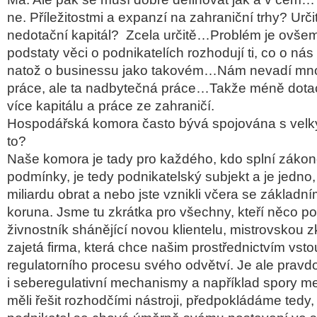
ne. Příležitostmi a expanzí na zahraniční trhy? Urči
nedotační kapitál? Zcela určitě…Problém je ovšem
podstaty věci o podnikatelích rozhodují ti, co o ná
natož o businessu jako takovém…Nám nevadí mn
práce, ale ta nadbytečná práce…Takže méně dotac
více kapitálu a práce ze zahraničí.
Hospodářská komora často bývá spojována s velkým
to?
Naše komora je tady pro každého, kdo splní zák
podmínky, je tedy podnikatelský subjekt a je jedno, 
miliardu obrat a nebo jste vznikli včera se základn
koruna. Jsme tu zkrátka pro všechny, kteří něco pot
živnostník shánějící novou klientelu, mistrovskou
zajetá firma, která chce našim prostřednictvím vsto
regulatorního procesu svého odvětví. Je ale prav
i seberegulativní mechanismy a například spory m
měli řešit rozhodčími nástroji, předpokládáme tedy