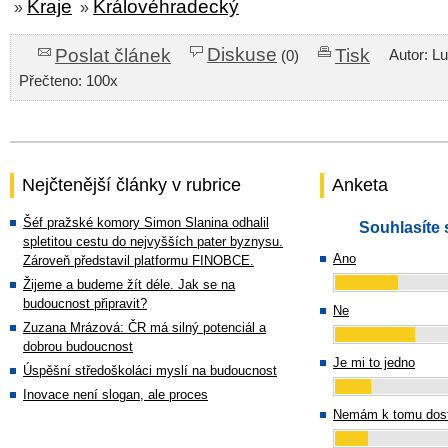
Kraje
Královéhradecký
»
»
Diskuse
Poslat článek
Tisk
Autor: L
(0)
Přečteno: 100x
Nejčtenější články v rubrice
Anketa
Šéf pražské komory Simon Slanina odhalil
Souhlasíte 
spletitou cestu do nejvyšších pater byznysu.
Ano
Zároveň představil platformu FINOBCE.
Žijeme a budeme žít déle. Jak se na
budoucnost připravit?
Ne
Zuzana Mrázová: ČR má silný potenciál a
dobrou budoucnost
Je mi to jedno
Úspěšní středoškoláci myslí na budoucnost
Inovace není slogan, ale proces
Nemám k tomu dost