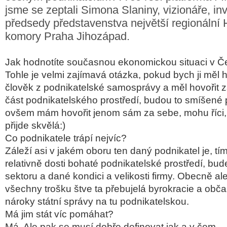
jsme se zeptali Simona Slaniny, vizionáře, in
předsedy představenstva největší regionální
komory Praha Jihozápad.
Jak hodnotíte současnou ekonomickou situaci v Č
Tohle je velmi zajímavá otázka, pokud bych ji měl h
člověk z podnikatelské samosprávy a měl hovořit
část podnikatelského prostředí, budou to smíšené 
ovšem mám hovořit jenom sám za sebe, mohu říci, 
přijde skvělá:)
Co podnikatele trápí nejvíc?
Záleží asi v jakém oboru ten daný podnikatel je, t
relativně dosti bohaté podnikatelské prostředí, bud
sektoru a dané kondici a velikosti firmy. Obecně ale
všechny trošku štve ta přebujelá byrokracie a ob
nároky státní správy na tu podnikatelskou.
Má jim stát víc pomáhat?
Má. Ale pak se musí dobře definovat jak a v čem