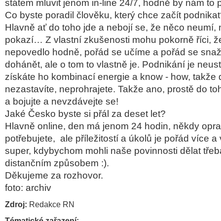
státem mluvit jenom in-line 24/7, hodně by nám t
Co byste poradil člověku, který chce začít podnika
Hlavně ať do toho jde a nebojí se, že něco neumí,
pokazí… Z vlastní zkušenosti mohu pokorně říci, 
nepovedlo hodně, pořád se učíme a pořád se sna
dohánět, ale o tom to vlastně je. Podnikání je neust
získáte ho kombinací energie a know - how, takže
nezastavíte, neprohrajete. Takže ano, prostě do to
a bojujte a nevzdávejte se!
Jaké Česko byste si přál za deset let?
Hlavně online, den má jenom 24 hodin, někdy opr
potřebujete, ale příležitostí a úkolů je pořád více a 
super, kdybychom mohli naše povinnosti dělat tře
distančním způsobem :).
Děkujeme za rozhovor.
foto: archiv
Zdroj:
Redakce RN
Tématické zařazení: