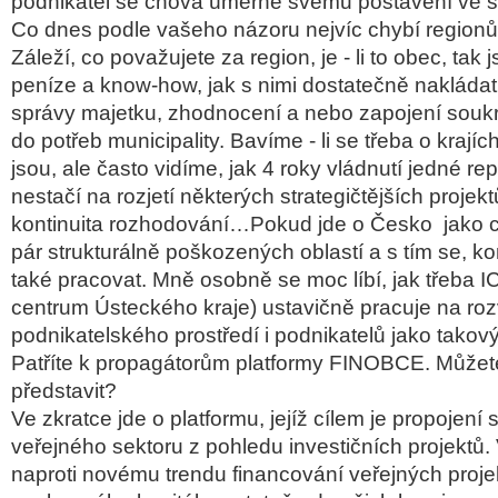
podnikatel se chová úměrně svému postavení ve s
Co dnes podle vašeho názoru nejvíc chybí region
Záleží, co považujete za region, je - li to obec, tak 
peníze a know-how, jak s nimi dostatečně nakládat
správy majetku, zhodnocení a nebo zapojení souk
do potřeb municipality. Bavíme - li se třeba o krajíc
jsou, ale často vidíme, jak 4 roky vládnutí jedné r
nestačí na rozjetí některých strategičtějších projek
kontinuita rozhodování…Pokud jde o Česko jako 
pár strukturálně poškozených oblastí a s tím se, k
také pracovat. Mně osobně se moc líbí, jak třeba 
centrum Ústeckého kraje) ustavičně pracuje na roz
podnikatelského prostředí i podnikatelů jako takov
Patříte k propagátorům platformy FINOBCE. Můžete
představit?
Ve zkratce jde o platformu, jejíž cílem je propojen
veřejného sektoru z pohledu investičních projektů
naproti novému trendu financování veřejných proje