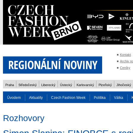
Kontakt
Archiv n
Ceníky
Praha
Středočeský
Liberecký
Ústecký
Karlovarský
Plzeňský
Jihočeský
Úvodem
Aktuality
Czech Fashion Week
Politika
Válka
Auto
Doprava
Zvířata
ZOH Soči 2014
Reality
Cestován
Rozhovory
Rozhovory