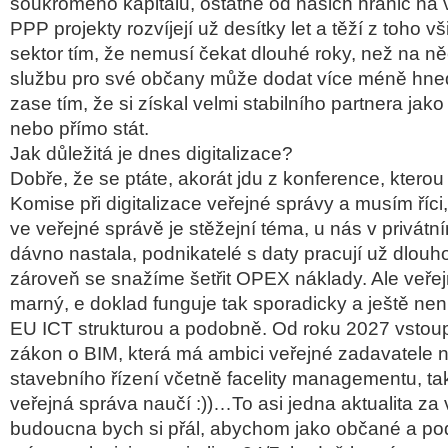
soukromého kapitálu, ostatně od našich hranic na
PPP projekty rozvíjejí už desítky let a těží z toho vš
sektor tím, že nemusí čekat dlouhé roky, než na ně
službu pro své občany může dodat více méně hne
zase tím, že si získal velmi stabilního partnera jako 
nebo přímo stát.
Jak důležitá je dnes digitalizace?
Dobře, že se ptáte, akorát jdu z konference, ktero
Komise při digitalizace veřejné správy a musím říci,
ve veřejné správě je stěžejní téma, u nás v privátn
dávno nastala, podnikatelé s daty pracují už dlou
zároveň se snažíme šetřit OPEX náklady. Ale veřej
marný, e doklad funguje tak sporadicky a ještě není
EU ICT strukturou a podobně. Od roku 2027 vstoup
zákon o BIM, která má ambici veřejné zadavatele nau
stavebního řízení včetně facelity managementu, ta
veřejná správa naučí :))…To asi jedna aktualita za 
budoucna bych si přál, abychom jako občané a pod