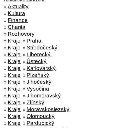
Aktuality
»
Kultura
»
Finance
»
Charita
»
Rozhovory
»
Kraje
Praha
»
»
Kraje
Středočeský
»
»
Kraje
Liberecký
»
»
Kraje
Ústecký
»
»
Kraje
Karlovarský
»
»
Kraje
Plzeňský
»
»
Kraje
Jihočeský
»
»
Kraje
Vysočina
»
»
Kraje
Jihomoravský
»
»
Kraje
Zlínský
»
»
Kraje
Moravskoslezský
»
»
Kraje
Olomoucký
»
»
Kraje
Pardubický
»
»