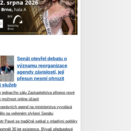
Senát otevřel debatu o
významu reorganizace
agendy závislostí, její
přesun nesmí ohrozit
 služeb
 jednacího sálu Zastupitelstva přinese nové
i možnost online účasti
koprávních agend na ministerstva vyvolává
ělo na veřejném slyšení Senátu
tr Pavel se tradičně setkal s mladými politiky
ipomněl 30 let existence. Bývalí předsedové