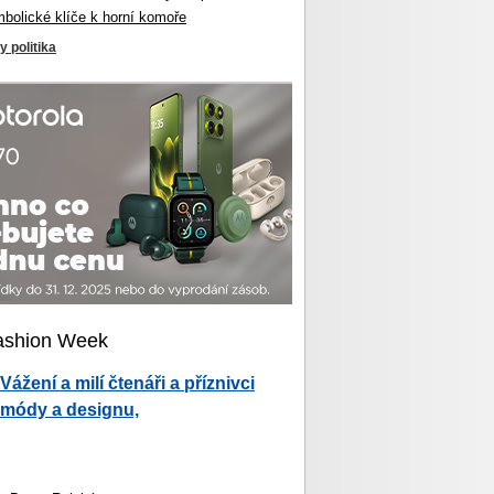
mbolické klíče k horní komoře
y politika
ashion Week
Vážení a milí čtenáři a příznivci
módy a designu,