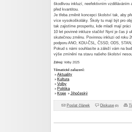
škodlivou inkluzí, neefektivním vzděláváním
před kvantitou.
Je třeba změnit koncepci školství tak, aby př
více vysokoškoláky. Školy tu mají být pro obj
tak zajistíme prosperitu, kde mladí mají prác
10 let povinné inkluze stačilo! Nyní je čas ji 
skutečnou změnu. Povinnou inkluzi od roku 20
podporu ANO, KDU-ČSL, ČSSD, ODS, STAN,
Pokud s námi souhlasíte a záleží vám na budo
výše zmínění na stavu našeho školství
Zdroj:
Volby 2025
Tématické zařazení:
Aktuality
»
Kultura
»
Volby
»
Politika
»
Kraje
Jihočeský
»
»
Poslat článek
Diskuse
T
(0)