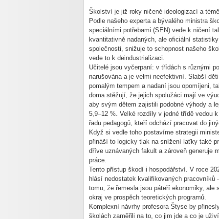
Školství je již roky ničené ideologizací a témě
Podle našeho experta a bývalého ministra škol
speciálními potřebami (SEN) vede k ničení tal
kvantitativně nadaných, ale oficiální statistik
společnosti, snižuje to schopnost našeho ško
vede to k deindustrializaci.
Učitelé jsou vyčerpaní: v třídách s různými po
narušována a je velmi neefektivní. Slabší děti
pomalým tempem a nadaní jsou opomíjeni, takž
doma stěžují, že jejich spolužáci mají ve výu
aby svým dětem zajistili podobné výhody a 
5,9–12 %. Velké rozdíly v jedné třídě vedou
řadu pedagogů, kteří odchází pracovat do jiný
Když si vedle toho postavíme strategii minist
přináší to logicky tlak na snížení laťky také 
dříve uznávaných fakult a zároveň generuje m
práce.
Tento přístup škodí i hospodářství. V roce 20
hlásí nedostatek kvalifikovaných pracovníků 
tomu, že řemesla jsou páteří ekonomiky, ale s
okraj ve prospěch teoretických programů.
Komplexní návrhy profesora Štyse by přinesl
školách zaměřili na to, co jim jde a co je už