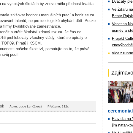
Dvacátý ple
 a na vysokých školách by znovu měla přednost kvalita
Ve Žďáru na
estala snižovat hodnotu manuálních prací a honit se za
Beaty Rajsk
evování talentů, ne pro ideologické ohýbání dětí. Pouze
Vanessa Noe
i a firmy kvalifikované zaměstnance.
úsměv a ště
ukončit a vrátit školství zdravý rozum. Je čas na
16 prohlubovaly všechny vlády, které se opíraly o
Projekt Cul
 TOP09, Pirátů i KSČM.
znevýhodněn
ucnosti našeho školství, pamatujte na to, že právě
Více z rubri
 nesou svůj podíl.
Zajímavo
isk
Autor: Lucie Lončáková
Přečteno: 232x
ceremoniál
Plavidla na
jim natanko