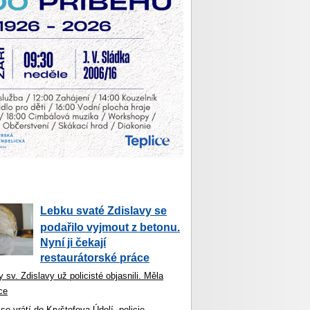
Lebku svaté Zdislavy se
podařilo vyjmout z betonu.
Nyní ji čekají
restaurátorské práce
 sv. Zdislavy už policisté objasnili. Měla
ce
se vrátí do Kryštofova Údolí, policie