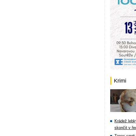
Krimi
Krádež lebky
skončit v ře
Tanec smrti 