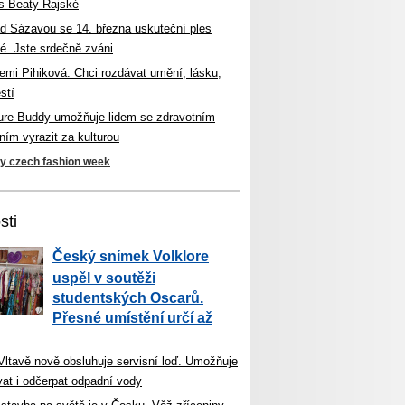
s Beaty Rajské
d Sázavou se 14. března uskuteční ples
é. Jste srdečně zváni
mi Pihiková: Chci rozdávat umění, lásku,
stí
ture Buddy umožňuje lidem se zdravotním
ím vyrazit za kulturou
ky czech fashion week
sti
Český snímek Volklore
uspěl v soutěži
studentských Oscarů.
Přesné umístění určí až
 Vltavě nově obsluhuje servisní loď. Umožňuje
vat i odčerpat odpadní vody