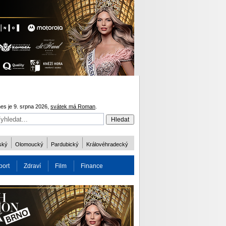
es je 9. srpna 2026,
svátek má Roman
.
ský
Olomoucký
Pardubický
Královéhradecký
port
Zdraví
Film
Finance
obnost
Více
ODM 2016