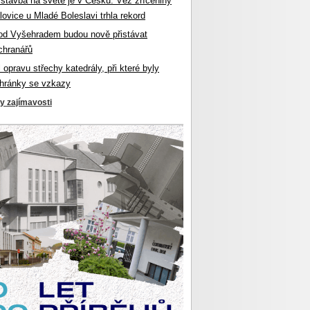
 stavba na světě je v Česku. Věž zříceniny
ovice u Mladé Boleslavi trhla rekord
od Vyšehradem budou nově přistávat
chranářů
l opravu střechy katedrály, při které byly
hránky se vzkazy
ky zajímavosti