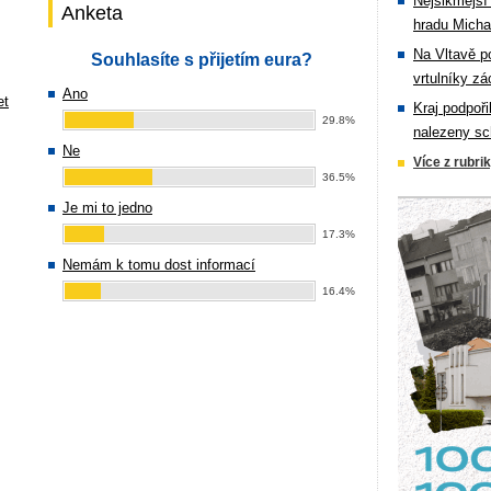
Nejšikmější
Anketa
hradu Michal
Na Vltavě p
Souhlasíte s přijetím eura?
vrtulníky zá
Ano
et
Kraj podpoři
29.8%
nalezeny sc
Ne
Více z rubri
36.5%
Je mi to jedno
17.3%
Nemám k tomu dost informací
16.4%