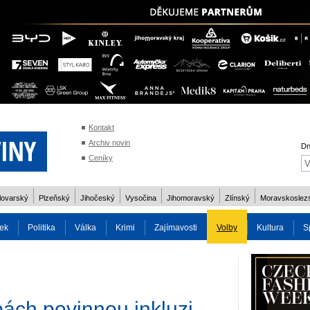
Kontakt
Archiv novin
Dn
Ceníky
lovarský
Plzeňský
Jihočeský
Vysočina
Jihomoravský
Zlínský
Moravskoslez
ek
Politika
Válka
Krimi
Zajímavosti
Volby
Kultura
S
2014
Reality
Cestování
Volby 2013
Technika
Charita
Os
ách povinnou inkluzi.