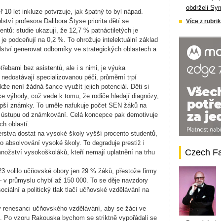
obdrželi Sy
ř 10 let inkluze potvrzuje, jak špatný to byl nápad.
ství profesora Dalibora Štyse priorita dětí se
Více z rubrik
entů: studie ukazují, že 12,7 % patnáctiletých je
y je podceňují na 0,2 %. To ohrožuje intelektuální základ
lství generovat odborníky ve strategických oblastech a
třebami bez asistentů, ale i s nimi, je výuka
 nedostávají specializovanou péči, průměrní trpí
e není žádná šance využít jejich potenciál. Děti si
ce výhody, což vede k tomu, že rodiče hledají diagnózy,
lepší známky. To uměle nafukuje počet SEN žáků na
 k ústupu od známkování. Celá koncepce pak demotivuje
ch oblastí.
erstva dostat na vysoké školy vyšší procento studentů,
pro absolvování vysoké školy. To degraduje prestiž i
Czech F
nožství vysokoškoláků, kteří nemají uplatnění na trhu
23 volilo učňovské obory jen 29 % žáků, přestože firmy
– v průmyslu chybí až 150 000. To se děje navzdory
ociální a politický tlak tlačí učňovské vzdělávání na
y renesanci učňovského vzdělávání, aby se žáci ve
iví. Po vzoru Rakouska bychom se striktně vypořádali se