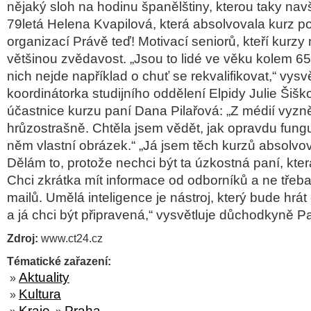
nějaký sloh na hodinu španělštiny, kterou taky navš
79letá Helena Kvapilová, která absolvovala kurz 
organizací Právě teď! Motivací seniorů, kteří kurzy 
většinou zvědavost. „Jsou to lidé ve věku kolem 65
nich nejde například o chuť se rekvalifikovat,“ vysvě
koordinátorka studijního oddělení Elpidy Julie Šiško
účastnice kurzu paní Dana Pilařová: „Z médií vyzně
hrůzostrašně. Chtěla jsem vědět, jak opravdu funguj
něm vlastní obrázek.“ „Já jsem těch kurzů absolvov
Dělám to, protože nechci být ta úzkostná paní, která
Chci zkrátka mít informace od odborníků a ne třeb
mailů. Umělá inteligence je nástroj, který bude hrát č
a já chci být připravená,“ vysvětluje důchodkyně P
Zdroj:
www.ct24.cz
Tématické zařazení:
Aktuality
»
Kultura
»
Kraje
Praha