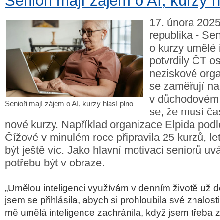
Senioři mají zájem o AI, kurzy h
17. února 2025
republika - Sen
o kurzy umělé 
potvrdily ČT o
neziskové orga
se zaměřují na 
v důchodovém 
Senioři mají zájem o AI, kurzy hlásí plno
se, že musí čas
nové kurzy. Například organizace Elpida podl
Čížové v minulém roce připravila 25 kurzů, le
být ještě víc. Jako hlavní motivaci seniorů u
potřebu být v obraze.
„Umělou inteligenci využívám v denním životě už d
jsem se přihlásila, abych si prohloubila své znalost
mě umělá inteligence zachránila, když jsem třeba