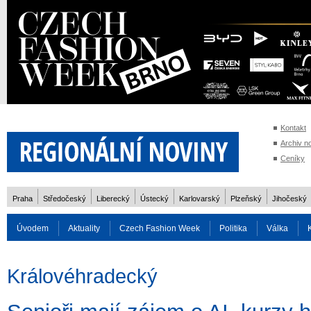
Kontakt
Archiv n
Ceníky
Praha
Středočeský
Liberecký
Ústecký
Karlovarský
Plzeňský
Jihočeský
Úvodem
Aktuality
Czech Fashion Week
Politika
Válka
Auto
Doprava
Zvířata
ZOH Soči 2014
Reality
Cestován
Královéhradecký
Rozhovory