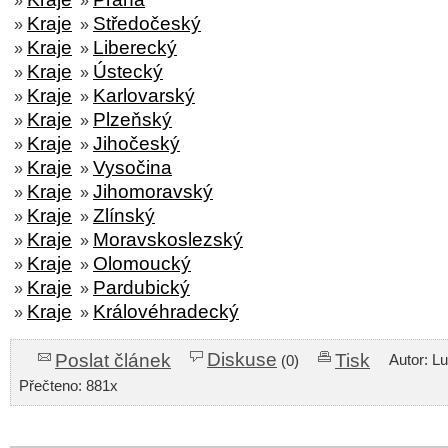
»
»
Kraje
Středočeský
»
»
Kraje
Liberecký
»
»
Kraje
Ústecký
»
»
Kraje
Karlovarský
»
»
Kraje
Plzeňský
»
»
Kraje
Jihočeský
»
»
Kraje
Vysočina
»
»
Kraje
Jihomoravský
»
»
Kraje
Zlínský
»
»
Kraje
Moravskoslezský
»
»
Kraje
Olomoucký
»
»
Kraje
Pardubický
»
»
Kraje
Královéhradecký
»
»
Diskuse
Poslat článek
Tisk
Autor: L
(0)
Přečteno: 881x