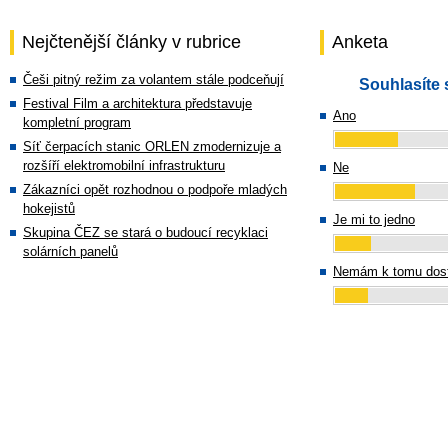
Nejčtenější články v rubrice
Anketa
Češi pitný režim za volantem stále podceňují
Souhlasíte 
Festival Film a architektura představuje
Ano
kompletní program
Síť čerpacích stanic ORLEN zmodernizuje a
rozšíří elektromobilní infrastrukturu
Ne
Zákazníci opět rozhodnou o podpoře mladých
hokejistů
Je mi to jedno
Skupina ČEZ se stará o budoucí recyklaci
solárních panelů
Nemám k tomu dost