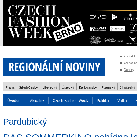
Kontakt
Archiv n
Ceníky
Praha
Středočeský
Liberecký
Ústecký
Karlovarský
Plzeňský
Jihočeský
Úvodem
Aktuality
Czech Fashion Week
Politika
Válka
Auto
Doprava
Zvířata
ZOH Soči 2014
Reality
Cestován
Pardubický
Rozhovory