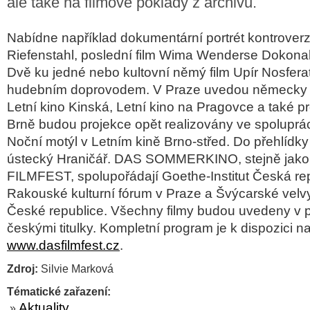
ale také na filmové poklady z archivů.
Nabídne například dokumentární portrét kontroverz
Riefenstahl, poslední film Wima Wenderse Dokonal
Dvě ku jedné nebo kultovní němý film Upír Nosfera
hudebním doprovodem. V Praze uvedou německy 
Letní kino Kinská, Letní kino na Pragovce a také p
Brně budou projekce opět realizovány ve spoluprá
Noční motýl v Letním kině Brno-střed. Do přehlídky
ústecký Hraničář. DAS SOMMERKINO, stejně jak
FILMFEST, spolupořádají Goethe-Institut Česká rep
Rakouské kulturní fórum v Praze a Švýcarské velvy
České republice. Všechny filmy budou uvedeny v 
českými titulky. Kompletní program je k dispozici n
www.dasfilmfest.cz
.
Zdroj:
Silvie Marková
Tématické zařazení:
Aktuality
»