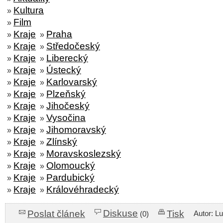
Kultura
»
Film
»
Kraje
Praha
»
»
Kraje
Středočeský
»
»
Kraje
Liberecký
»
»
Kraje
Ústecký
»
»
Kraje
Karlovarský
»
»
Kraje
Plzeňský
»
»
Kraje
Jihočeský
»
»
Kraje
Vysočina
»
»
Kraje
Jihomoravský
»
»
Kraje
Zlínský
»
»
Kraje
Moravskoslezský
»
»
Kraje
Olomoucký
»
»
Kraje
Pardubický
»
»
Kraje
Královéhradecký
»
»
Diskuse
Poslat článek
Tisk
Autor: L
(0)