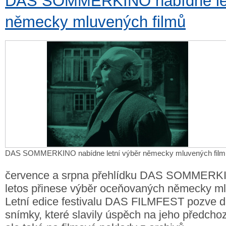
DAS SOMMERKINO nabídne let
německy mluvených filmů
DAS SOMMERKINO nabídne letní výběr německy mluvených film
července a srpna přehlídku DAS SOMMERKIN
letos přinese výběr oceňovaných německy ml
Letní edice festivalu DAS FILMFEST pozve d
snímky, které slavily úspěch na jeho předchoz