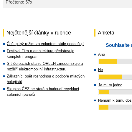
Přečteno: 57x
Nejčtenější články v rubrice
Anketa
Češi pitný režim za volantem stále podceňují
Souhlasíte 
Festival Film a architektura představuje
Ano
kompletní program
Síť čerpacích stanic ORLEN zmodernizuje a
rozšíří elektromobilní infrastrukturu
Ne
Zákazníci opět rozhodnou o podpoře mladých
hokejistů
Je mi to jedno
Skupina ČEZ se stará o budoucí recyklaci
solárních panelů
Nemám k tomu dost