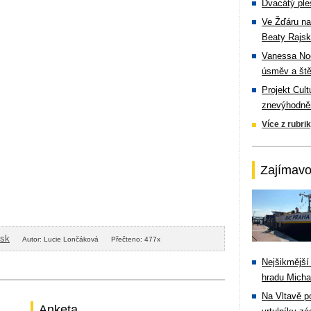
Dvacátý ple
Ve Žďáru na
Beaty Rajsk
Vanessa Noe
úsměv a ště
Projekt Cul
znevýhodněn
Více z rubri
Zajímavo
isk
Autor: Lucie Lončáková
Přečteno: 477x
Nejšikmější
hradu Michal
Na Vltavě p
Anketa