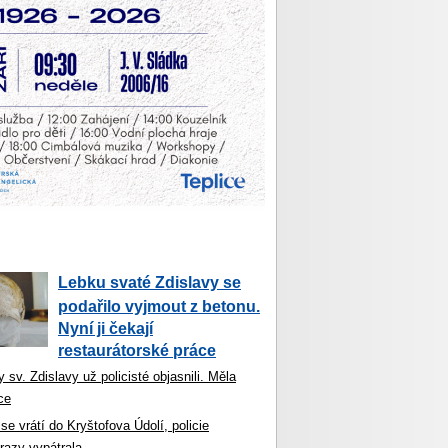
Lebku svaté Zdislavy se
podařilo vyjmout z betonu.
Nyní ji čekají
restaurátorské práce
 sv. Zdislavy už policisté objasnili. Měla
ce
se vrátí do Kryštofova Údolí, policie
razy vypátrala