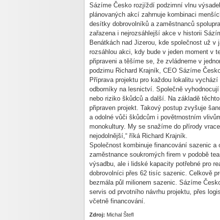
Sázíme Česko rozjíždí podzimní vlnu výsade
plánovaných akcí zahrnuje kombinaci menších 
desítky dobrovolníků a zaměstnanců spolupra
zařazena i nejrozsáhlejší akce v historii Sáz
Benátkách nad Jizerou, kde společnost už v ja
rozsáhlou akci, kdy bude v jeden moment v ter
připraveni a těšíme se, že zvládneme v jednom
podzimu Richard Krajník, CEO Sázíme Česko
Příprava projektu pro každou lokalitu vychází
odborníky na lesnictví. Společně vyhodnocují 
nebo riziko škůdců a další. Na základě těcht
připraven projekt. Takový postup zvyšuje šan
a odolné vůči škůdcům i povětrnostním vlivům.
monokultury. My se snažíme do přírody vracet
nejodolnější,“ říká Richard Krajník.
Společnost kombinuje financování sazenic a or
zaměstnance soukromých firem v podobě team
výsadbu, ale i lidské kapacity potřebné pro r
dobrovolníci přes 62 tisíc sazenic. Celkově pr
bezmála půl milionem sazenic. Sázíme Česko 
servis od prvotního návrhu projektu, přes logi
včetně financování.
Zdroj:
Michal Štefl