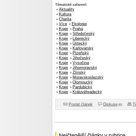
Tématické zařazení:
Aktuality
»
Kultura
»
Charita
»
Více
Ekologie
»
»
Kraje
Praha
»
»
Kraje
Středočeský
»
»
Kraje
Liberecký
»
»
Kraje
Ústecký
»
»
Kraje
Karlovarský
»
»
Kraje
Plzeňský
»
»
Kraje
Jihočeský
»
»
Kraje
Vysočina
»
»
Kraje
Jihomoravský
»
»
Kraje
Zlínský
»
»
Kraje
Moravskoslezský
»
»
Kraje
Olomoucký
»
»
Kraje
Pardubický
»
»
Kraje
Královéhradecký
»
»
Poslat článek
Diskuse
T
(0)
Nejčtenější články v rubrice