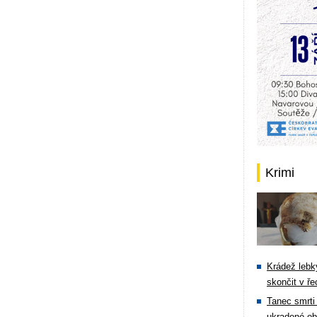
Krimi
Krádež lebky
skončit v ře
Tanec smrti 
ukradené ob