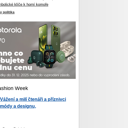
mbolické klíče k horní komoře
y politika
ashion Week
Vážení a milí čtenáři a příznivci
módy a designu,