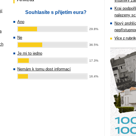
vrtulníky zá
Kraj podpoři
jí
Souhlasíte s přijetím eura?
nalezeny sc
Ano
Nový prohlí
29.8%
nepřístupno
a
Ne
Více z rubri
ch
36.5%
Je mi to jedno
17.3%
Nemám k tomu dost informací
16.4%