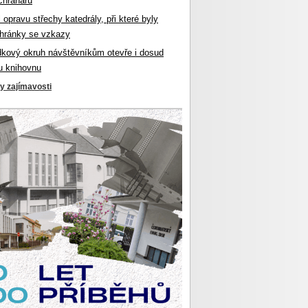
chranářů
l opravu střechy katedrály, při které byly
hránky se vzkazy
dkový okruh návštěvníkům otevře i dosud
u knihovnu
ky zajímavosti