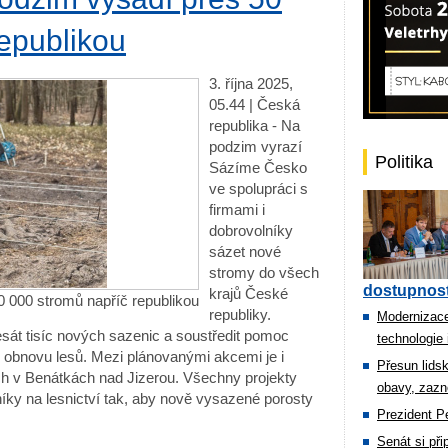
epublikou
3. října 2025,
05.44 | Česká
republika - Na
podzim vyrazí
Politika
Sázíme Česko
ve spolupráci s
firmami i
dobrovolníky
sázet nové
stromy do všech
dostupnost
krajů České
 000 stromů napříč republikou
republiky.
Modernizace
esát tisíc nových sazenic a soustředit pomoc
technologie 
o obnovu lesů. Mezi plánovanými akcemi je i
Přesun lids
ch v Benátkách nad Jizerou. Všechny projekty
obavy, zazn
níky na lesnictví tak, aby nově vysazené porosty
Prezident Pe
Senát si př