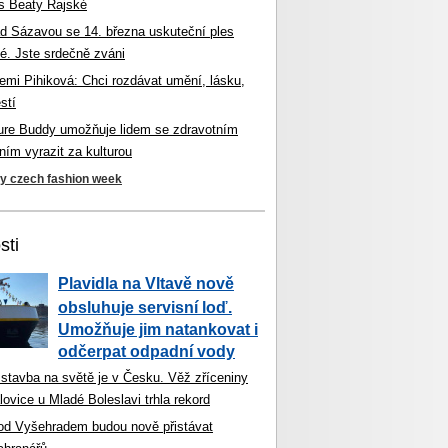
s Beaty Rajské
d Sázavou se 14. března uskuteční ples
é. Jste srdečně zváni
mi Pihiková: Chci rozdávat umění, lásku,
stí
ture Buddy umožňuje lidem se zdravotním
ím vyrazit za kulturou
ky czech fashion week
sti
Plavidla na Vltavě nově
obsluhuje servisní loď.
Umožňuje jim natankovat i
odčerpat odpadní vody
 stavba na světě je v Česku. Věž zříceniny
ovice u Mladé Boleslavi trhla rekord
od Vyšehradem budou nově přistávat