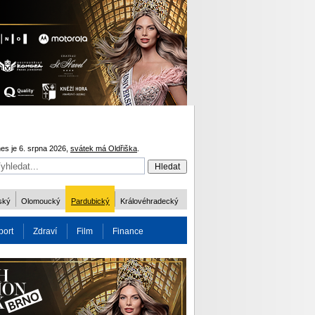
es je 6. srpna 2026,
svátek má Oldřiška
.
ský
Olomoucký
Pardubický
Královéhradecký
port
Zdraví
Film
Finance
obnost
Více
ODM 2016