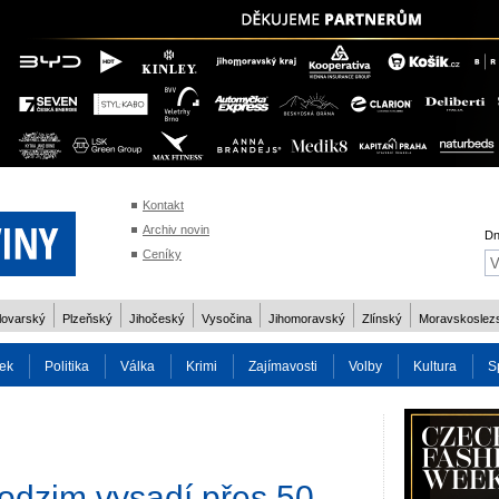
Kontakt
Archiv novin
Dn
Ceníky
lovarský
Plzeňský
Jihočeský
Vysočina
Jihomoravský
Zlínský
Moravskoslez
ek
Politika
Válka
Krimi
Zajímavosti
Volby
Kultura
S
2014
Reality
Cestování
Volby 2013
Technika
Charita
Os
odzim vysadí přes 50