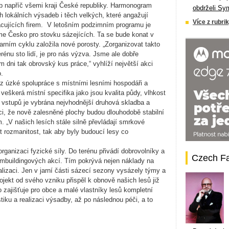
b napříč všemi kraji České republiky. Harmonogram
obdrželi Sy
lokálních výsadeb i těch velkých, které angažují
Více z rubrik
cujících firem. V letošním podzimním programu je
íme Česko pro stovku sázejících. Ta se bude konat v
rním cyklu založila nové porosty. „Zorganizovat takto
énu sto lidí, je pro nás výzva. Jsme ale dobře
 dni tak obrovský kus práce,“ vyhlíží největší akci
.
 z úzké spolupráce s místními lesními hospodáři a
veškerá místní specifika jako jsou kvalita půdy, vlhkost
o vstupů je vybrána nejvhodnější druhová skladba a
ci, že nově zalesněné plochy budou dlouhodobě stabilní
 „V našich lesích stále silně převládají smrkové
 rozmanitost, tak aby byly budoucí lesy co
ganizaci fyzické síly. Do terénu přivádí dobrovolníky a
Czech F
buildingových akcí. Tím pokrývá nejen náklady na
ealizaci. Jen v jarní části sázecí sezony vysázely týmy a
ojekt od svého vzniku přispěl k obnově našich lesů již
zajišťuje pro obce a malé vlastníky lesů kompletní
stiku a realizaci výsadby, až po následnou péči, a to