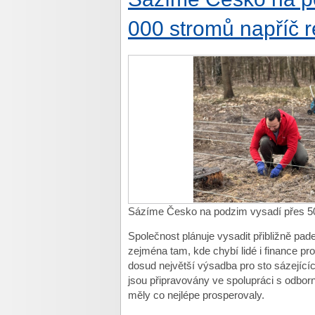
000 stromů napříč r
Sázíme Česko na podzim vysadí přes 50
Společnost plánuje vysadit přibližně pad
zejména tam, kde chybí lidé i finance pr
dosud největší výsadba pro sto sázející
jsou připravovány ve spolupráci s odbor
měly co nejlépe prosperovaly.