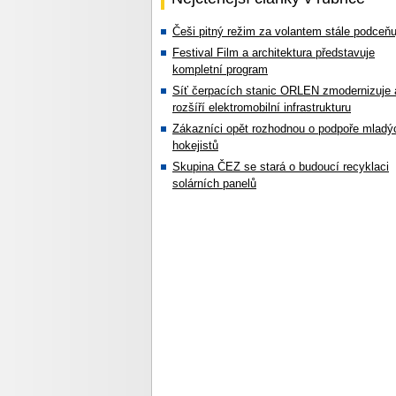
Češi pitný režim za volantem stále podceňu
Festival Film a architektura představuje
kompletní program
Síť čerpacích stanic ORLEN zmodernizuje 
rozšíří elektromobilní infrastrukturu
Zákazníci opět rozhodnou o podpoře mladý
hokejistů
Skupina ČEZ se stará o budoucí recyklaci
solárních panelů