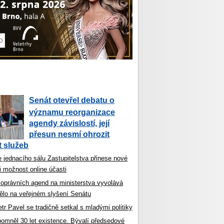
Senát otevřel debatu o
významu reorganizace
agendy závislostí, její
přesun nesmí ohrozit
 služeb
 jednacího sálu Zastupitelstva přinese nové
i možnost online účasti
koprávních agend na ministerstva vyvolává
ělo na veřejném slyšení Senátu
tr Pavel se tradičně setkal s mladými politiky
ipomněl 30 let existence. Bývalí předsedové