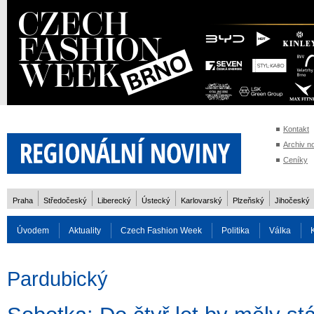
Kontakt
Archiv n
Ceníky
Praha
Středočeský
Liberecký
Ústecký
Karlovarský
Plzeňský
Jihočeský
Úvodem
Aktuality
Czech Fashion Week
Politika
Válka
Auto
Doprava
Zvířata
ZOH Soči 2014
Reality
Cestován
Pardubický
Rozhovory