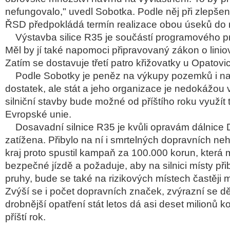
nefungovalo," uvedl Sobotka. Podle něj při zlepšen
ŘSD předpokládá termín realizace obou úseků do 
Výstavba silice R35 je součástí programového pr
Měl by jí také napomoci připravovaný zákon o lini
Zatím se dostavuje třetí patro křižovatky u Opatovic
Podle Sobotky je peněz na výkupy pozemků i na 
dostatek, ale stát a jeho organizace je nedokážou 
silniční stavby bude možné od příštího roku využít
Evropské unie.
Dosavadní silnice R35 je kvůli opravám dálnice
zatížena. Přibylo na ní i smrtelných dopravních ne
kraj proto spustil kampaň za 100.000 korun, která m
bezpečné jízdě a požaduje, aby na silnici místy přib
pruhy, bude se také na rizikových místech častěji mě
Zvýší se i počet dopravních značek, zvýrazní se dě
drobnější opatření stát letos dá asi deset milionů ko
příští rok.