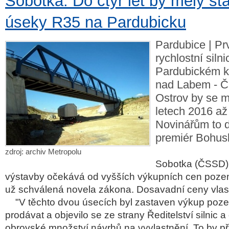
Sobotka: Do čtyř let by měly st
úseky R35 na Pardubicku
Pardubice | Pr
rychlostní siln
Pardubickém kr
nad Labem - Č
Ostrov by se m
letech 2016 až
Novinářům to d
premiér Bohusl
zdroj: archiv Metropolu
Sobotka (ČSSD).
výstavby očekává od vyšších výkupních cen pozem
už schválená novela zákona. Dosavadní ceny vlast
"V těchto dvou úsecích byl zastaven výkup pozemk
prodávat a objevilo se ze strany Ředitelství silnic 
obrovské množství návrhů na vyvlastnění. To by p