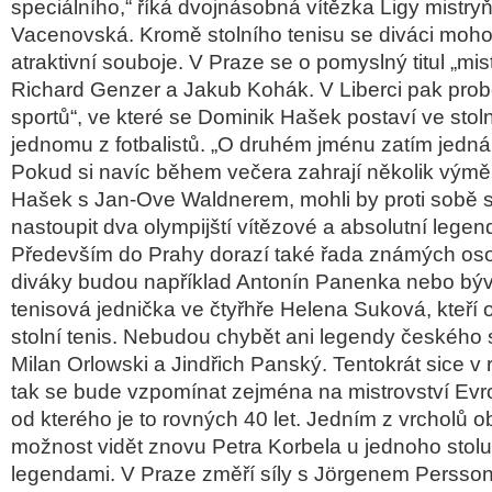
speciálního
,“ říká dvojnásobná vítězka Ligy mistryň
Vacenovská. Kromě stolního tenisu se diváci mohou 
atraktivní souboje. V Praze se o pomyslný titul „
mis
Richard Genzer
a
Jakub Kohák
. V Liberci pak pro
sportů
“, ve které se
Dominik Hašek
postaví ve stoln
jednomu z fotbalistů. „O druhém jménu zatím jedná
Pokud si navíc během večera zahrají několik výmě
Hašek s Jan-Ove Waldnerem, mohli by proti sobě 
nastoupit dva olympijští vítězové a absolutní legen
Především do Prahy dorazí také řada známých oso
diváky budou například
Antonín Panenka
nebo býv
tenisová jednička ve čtyřhře
Helena Suková
, kteří
stolní tenis. Nebudou chybět ani legendy českého s
Milan Orlowski
a
Jindřich Panský
. Tentokrát sice v r
tak se bude vzpomínat zejména na mistrovství Ev
od kterého je to rovných 40 let. Jedním z vrcholů 
možnost vidět znovu
Petra Korbela
u jednoho stol
legendami. V Praze změří síly s Jörgenem Persso