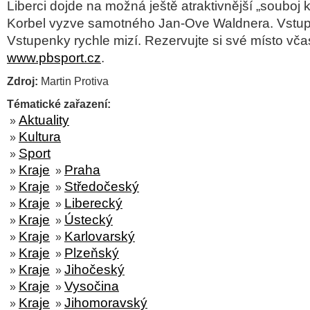
Liberci dojde na možná ještě atraktivnější „
souboj k
Korbel vyzve samotného Jan-Ove Waldnera. Vstupe
Vstupenky rychle mizí. Rezervujte si své místo vča
www.pbsport.cz
.
Zdroj:
Martin Protiva
Tématické zařazení:
Aktuality
»
Kultura
»
Sport
»
Kraje
Praha
»
»
Kraje
Středočeský
»
»
Kraje
Liberecký
»
»
Kraje
Ústecký
»
»
Kraje
Karlovarský
»
»
Kraje
Plzeňský
»
»
Kraje
Jihočeský
»
»
Kraje
Vysočina
»
»
Kraje
Jihomoravský
»
»