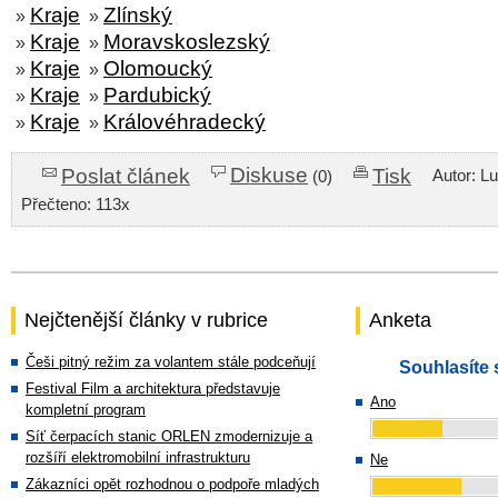
Kraje
Zlínský
»
»
Kraje
Moravskoslezský
»
»
Kraje
Olomoucký
»
»
Kraje
Pardubický
»
»
Kraje
Královéhradecký
»
»
Diskuse
Poslat článek
Tisk
Autor: L
(0)
Přečteno: 113x
Nejčtenější články v rubrice
Anketa
Češi pitný režim za volantem stále podceňují
Souhlasíte 
Festival Film a architektura představuje
Ano
kompletní program
Síť čerpacích stanic ORLEN zmodernizuje a
rozšíří elektromobilní infrastrukturu
Ne
Zákazníci opět rozhodnou o podpoře mladých