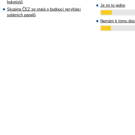
hokejistů
Je mi to jedno
Skupina ČEZ se stará o budoucí recyklaci
solárních panelů
Nemám k tomu dost