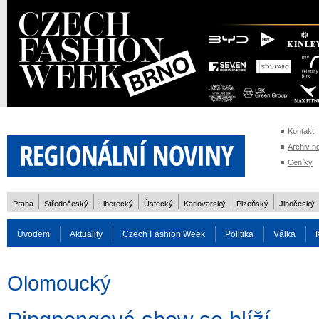
Kontakt
Archiv n
Ceníky
Praha
Středočeský
Liberecký
Ústecký
Karlovarský
Plzeňský
Jihočeský
Úvodem
Aktuality
Czech Fashion Week
Politika
Válka
Auto
Doprava
Zvířata
ZOH Soči 2014
Reality
Cestován
Olomoucký
Rozhovory