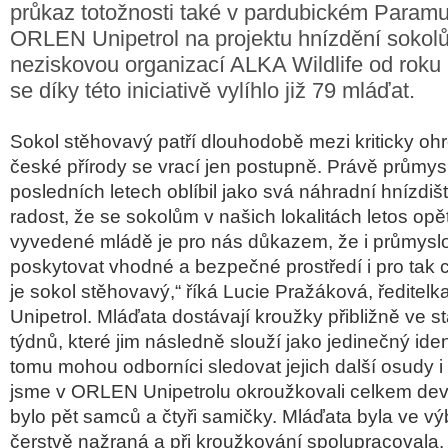
průkaz totožnosti také v pardubickém Param
ORLEN Unipetrol na projektu hnízdění sokolů
neziskovou organizací ALKA Wildlife od rok
se díky této iniciativě vylíhlo již 79 mláďat.
Sokol stěhovavý patří dlouhodobě mezi kriticky oh
české přírody se vrací jen postupně. Právě průmysl
posledních letech oblíbil jako svá náhradní hnízdi
radost, že se sokolům v našich lokalitách letos opě
vyvedené mládě je pro nás důkazem, že i průmysl
poskytovat vhodné a bezpečné prostředí i pro tak ci
je sokol stěhovavý,“ říká Lucie Pražáková, ředit
Unipetrol. Mláďata dostávají kroužky přibližně ve stář
týdnů, které jim následně slouží jako jedinečný ident
tomu mohou odborníci sledovat jejich další osudy i 
jsme v ORLEN Unipetrolu okroužkovali celkem devě
bylo pět samců a čtyři samičky. Mláďata byla ve vý
čerstvě nažraná a při kroužkování spolupracovala.