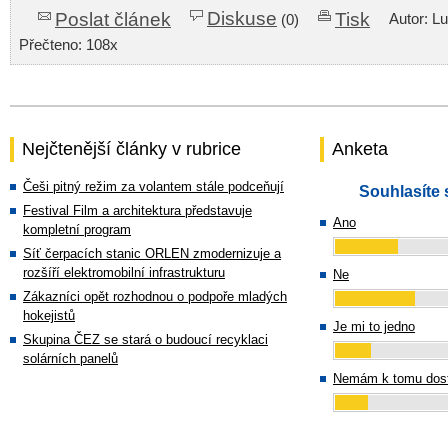
Diskuse
Poslat článek
Tisk
Autor: L
(0)
Přečteno: 108x
Nejčtenější články v rubrice
Anketa
Češi pitný režim za volantem stále podceňují
Souhlasíte 
Festival Film a architektura představuje
Ano
kompletní program
Síť čerpacích stanic ORLEN zmodernizuje a
rozšíří elektromobilní infrastrukturu
Ne
Zákazníci opět rozhodnou o podpoře mladých
hokejistů
Je mi to jedno
Skupina ČEZ se stará o budoucí recyklaci
solárních panelů
Nemám k tomu dost