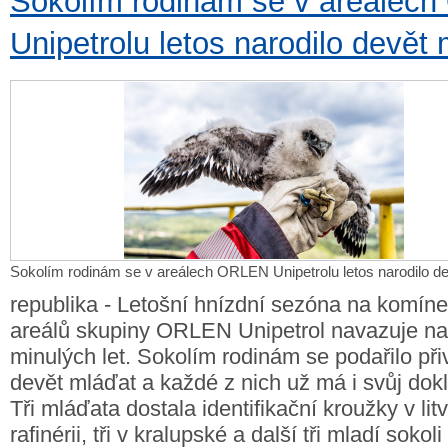
Sokolím rodinám se v areálec
Unipetrolu letos narodilo devět
Sokolím rodinám se v areálech ORLEN Unipetrolu letos narodilo d
republika - Letošní hnízdní sezóna na komín
areálů skupiny ORLEN Unipetrol navazuje na
minulých let. Sokolím rodinám se podařilo při
devět mláďat a každé z nich už má i svůj dokl
Tři mláďata dostala identifikační kroužky v li
rafinérii, tři v kralupské a další tři mladí sokoli