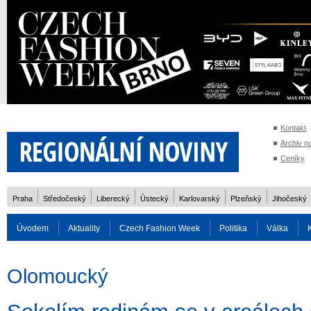
Kontakt
Archiv n
Ceníky
Praha
Středočeský
Liberecký
Ústecký
Karlovarský
Plzeňský
Jihočeský
Úvodem
Aktuality
Czech Fashion Week
Politika
Válka
Auto
Doprava
Zvířata
ZOH Soči 2014
Reality
Cestován
Olomoucký
Rozhovory