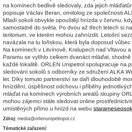
na komínech bedlivě sledovaly, zda jejich mláďatů
popisuje Václav Beran, ornitolog ze společnosti ALK
Mladí sokoli obvykle opouštějí hnízda v červnu, kd
samostatně do světa. Po dvou až třech letech si na
teritorium, ve kterém mohou zahnízdit. Letošní se
navázala na tu loňskou, která byla doposud vůbec 
Na komínech v Litvínově, Kralupech nad Vltavou 
Paramu se vylíhlo celkem dvanáct mláďat, shodně 
každé lokalitě. ORLEN Unipetrol spolupracuje na 
sledování sokolů s odborníky ze sdružení ALKA Wil
let. Díky tomuto partnerství se daří dlouhodobě mo
hnízdění, úspěšnost odchovu i příběhy jednotlivýc
mláďat na komínech výrobních areálů skupiny OR
mohou zájemci stále sledovat online prostřednictv
umístěných přímo u hnízd na webu
starameseosok
Zdroj:
media@orlenunipetropol.cz
Tématické zařazení: