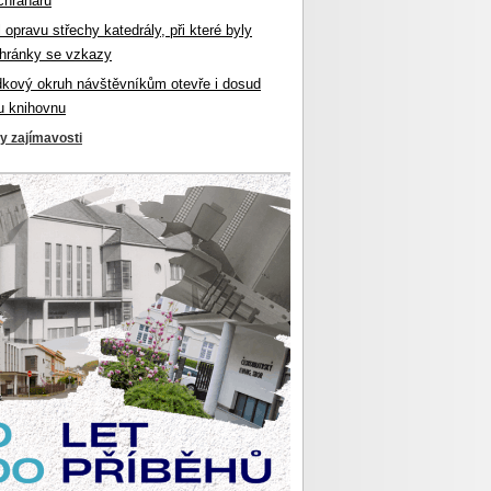
chranářů
l opravu střechy katedrály, při které byly
hránky se vzkazy
dkový okruh návštěvníkům otevře i dosud
u knihovnu
ky zajímavosti