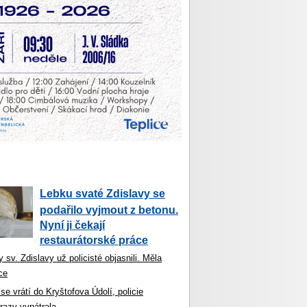
Lebku svaté Zdislavy se
podařilo vyjmout z betonu.
Nyní ji čekají
restaurátorské práce
 sv. Zdislavy už policisté objasnili. Měla
ce
se vrátí do Kryštofova Údolí, policie
razy vypátrala