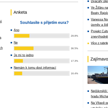
Dvacátý ple
Ve Žďáru na
Anketa
Beaty Rajsk
Vanessa Noe
jí
Souhlasíte s přijetím eura?
úsměv a ště
Ano
Projekt Cul
29.8%
znevýhodněn
a
Ne
Více z rubri
ch
36.5%
Je mi to jedno
Zajímavo
17.3%
Nemám k tomu dost informací
16.4%
Nejšikmější
hradu Michal
Na Vltavě p