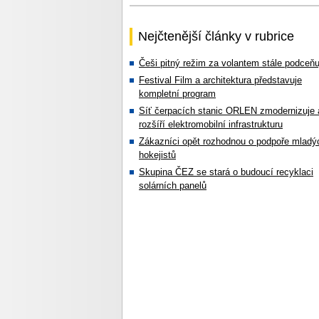
Nejčtenější články v rubrice
Češi pitný režim za volantem stále podceňu
Festival Film a architektura představuje
kompletní program
Síť čerpacích stanic ORLEN zmodernizuje 
rozšíří elektromobilní infrastrukturu
Zákazníci opět rozhodnou o podpoře mladý
hokejistů
Skupina ČEZ se stará o budoucí recyklaci
solárních panelů