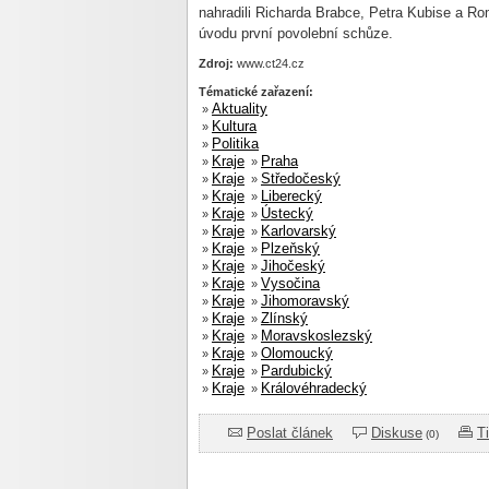
nahradili Richarda Brabce, Petra Kubise a Ro
úvodu první povolební schůze.
Zdroj:
www.ct24.cz
Tématické zařazení:
Aktuality
»
Kultura
»
Politika
»
Kraje
Praha
»
»
Kraje
Středočeský
»
»
Kraje
Liberecký
»
»
Kraje
Ústecký
»
»
Kraje
Karlovarský
»
»
Kraje
Plzeňský
»
»
Kraje
Jihočeský
»
»
Kraje
Vysočina
»
»
Kraje
Jihomoravský
»
»
Kraje
Zlínský
»
»
Kraje
Moravskoslezský
»
»
Kraje
Olomoucký
»
»
Kraje
Pardubický
»
»
Kraje
Královéhradecký
»
»
Poslat článek
Diskuse
T
(0)