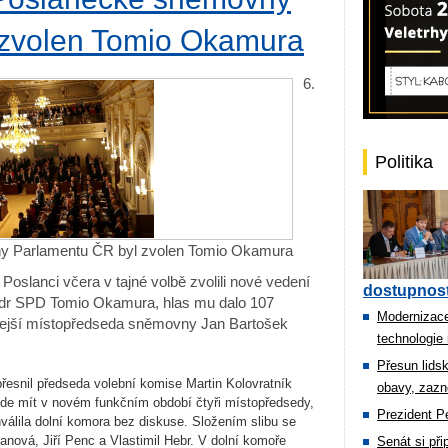
 zvolen Tomio Okamura
6.
Politika
 Parlamentu ČR byl zvolen Tomio Okamura
 Poslanci včera v tajné volbě zvolili nové vedení
dostupnost
lídr SPD Tomio Okamura, hlas mu dalo 107
Modernizace
kdejší místopředseda sněmovny Jan Bartošek
technologie 
Přesun lids
řesnil předseda volební komise Martin Kolovratník
obavy, zazn
de mít v novém funkčním období čtyři místopředsedy,
Prezident Pe
álila dolní komora bez diskuse. Složením slibu se
anová, Jiří Penc a Vlastimil Hebr. V dolní komoře
Senát si př