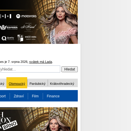
es je 7. srpna 2026,
svátek má Lada
.
ský
Olomoucký
Pardubický
Královéhradecký
port
Zdraví
Film
Finance
obnost
Více
ODM 2016