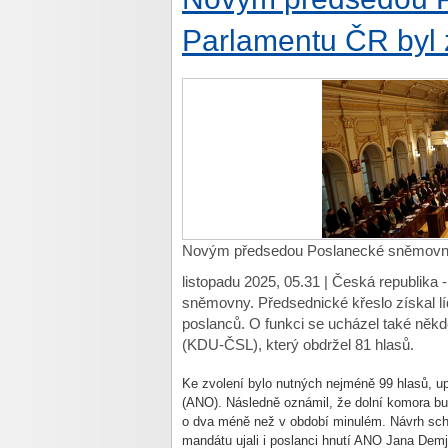
Parlamentu ČR byl
Novým předsedou Poslanecké sněmovny
listopadu 2025, 05.31 | Česká republika -
sněmovny. Předsednické křeslo získal 
poslanců. O funkci se ucházel také ně
(KDU-ČSL), který obdržel 81 hlasů.
Ke zvolení bylo nutných nejméně 99 hlasů, up
(ANO). Následně oznámil, že dolní komora bu
o dva méně než v období minulém. Návrh schv
mandátu ujali i poslanci hnutí ANO Jana Demj