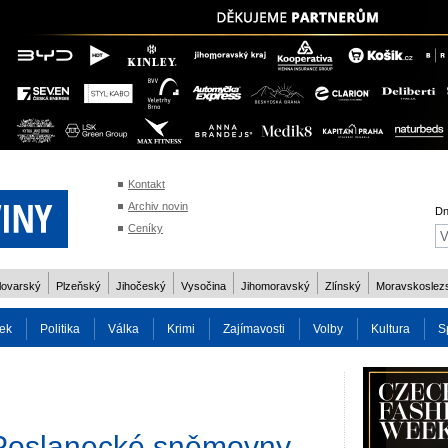
Kontakt
Archiv novin
Dn
Ceníky
lovarský
Plzeňský
Jihočeský
Vysočina
Jihomoravský
Zlínský
Moravskoslez
ek
Politika
Válka
Krimi
Zajímavosti
Volby
Kultura
S
2014
Reality
Cestování
Volby 2013
Technika
Charita
Os
Poslanecké sněmovny