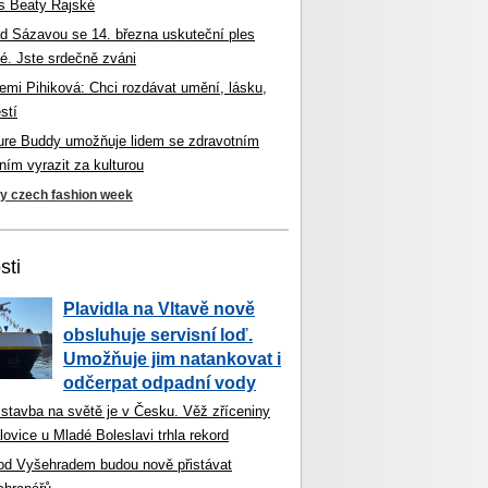
s Beaty Rajské
d Sázavou se 14. března uskuteční ples
é. Jste srdečně zváni
mi Pihiková: Chci rozdávat umění, lásku,
stí
ture Buddy umožňuje lidem se zdravotním
ím vyrazit za kulturou
ky czech fashion week
sti
Plavidla na Vltavě nově
obsluhuje servisní loď.
Umožňuje jim natankovat i
odčerpat odpadní vody
 stavba na světě je v Česku. Věž zříceniny
ovice u Mladé Boleslavi trhla rekord
od Vyšehradem budou nově přistávat