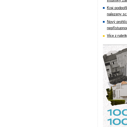
vrtulníky zá
Kraj podpoři
nalezeny sc
Nový prohlí
nepřístupno
Více z rubri