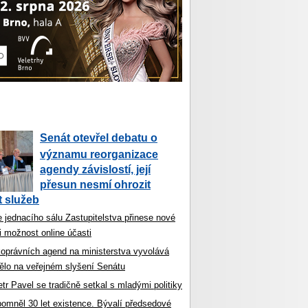
Senát otevřel debatu o
významu reorganizace
agendy závislostí, její
přesun nesmí ohrozit
 služeb
 jednacího sálu Zastupitelstva přinese nové
i možnost online účasti
koprávních agend na ministerstva vyvolává
ělo na veřejném slyšení Senátu
tr Pavel se tradičně setkal s mladými politiky
ipomněl 30 let existence. Bývalí předsedové