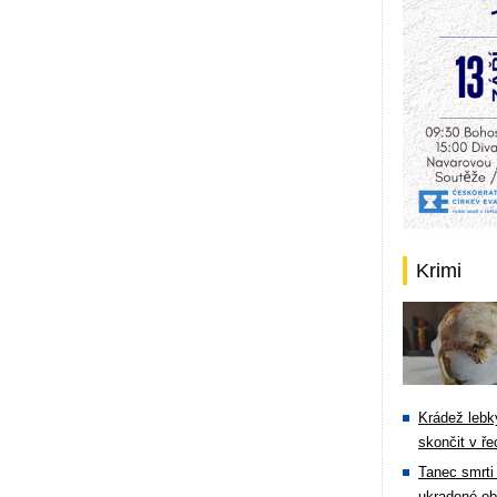
Krimi
Krádež lebky
skončit v ře
Tanec smrti 
ukradené ob