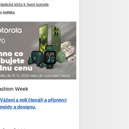
mbolické klíče k horní komoře
y politika
ashion Week
Vážení a milí čtenáři a příznivci
módy a designu,