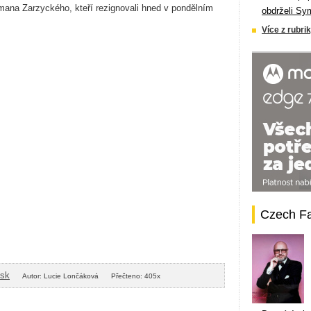
mana Zarzyckého, kteří rezignovali hned v pondělním
obdrželi Sy
Více z rubrik
Czech F
isk
Autor: Lucie Lončáková
Přečteno: 405x