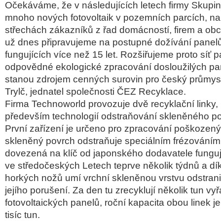
Očekáváme, že v následujících letech firmy Skupi
mnoho nových fotovoltaik v pozemních parcích, na 
střechách zákazníků z řad domácností, firem a ob
už dnes připravujeme na postupné dožívání panelů
fungujících více než 15 let. Rozšiřujeme proto síť p
odpovědné ekologické zpracování dosloužilých pan
stanou zdrojem cenných surovin pro český průmysl,
Trylč, jednatel společnosti ČEZ Recyklace.
Firma Technoworld provozuje dvě recyklační linky, k
především technologií odstraňování skleněného p
První zařízení je určeno pro zpracování poškozený
skleněný povrch odstraňuje speciálním frézováním.
dovezená na klíč od japonského dodavatele funguje
ve středočeských Letech teprve několik týdnů a díky
horkých nožů umí vrchní skleněnou vrstvu odstrani
jejího porušení. Za den tu zrecyklují několik tun v
fotovoltaických panelů, roční kapacita obou linek 
tisíc tun.