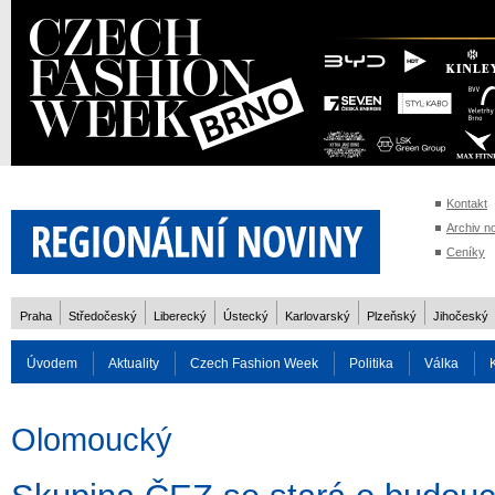
Kontakt
Archiv n
Ceníky
Praha
Středočeský
Liberecký
Ústecký
Karlovarský
Plzeňský
Jihočeský
Úvodem
Aktuality
Czech Fashion Week
Politika
Válka
Auto
Doprava
Zvířata
ZOH Soči 2014
Reality
Cestován
Olomoucký
Rozhovory