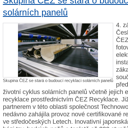
Skupina ČEZ se stará o budoucí
solárních panelů
4. z
Česk
ČEZ
foto
elek
inst
záka
sou
Skupina ČEZ se stará o budoucí recyklaci solárních panelů
před
životní cyklus solárních panelů včetně jejich 
recyklace prostřednictvím ČEZ Recyklace. Již
partnerem v této oblasti společnost Technowor
nedávno zahájila provoz nové certifikované re
ve středočeských Letech. Inovativní japonsk