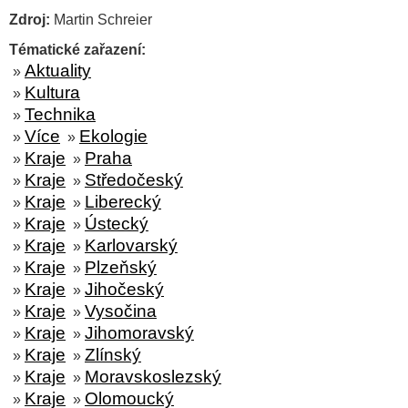
Zdroj:
Martin Schreier
Tématické zařazení:
Aktuality
»
Kultura
»
Technika
»
Více
Ekologie
»
»
Kraje
Praha
»
»
Kraje
Středočeský
»
»
Kraje
Liberecký
»
»
Kraje
Ústecký
»
»
Kraje
Karlovarský
»
»
Kraje
Plzeňský
»
»
Kraje
Jihočeský
»
»
Kraje
Vysočina
»
»
Kraje
Jihomoravský
»
»
Kraje
Zlínský
»
»
Kraje
Moravskoslezský
»
»
Kraje
Olomoucký
»
»