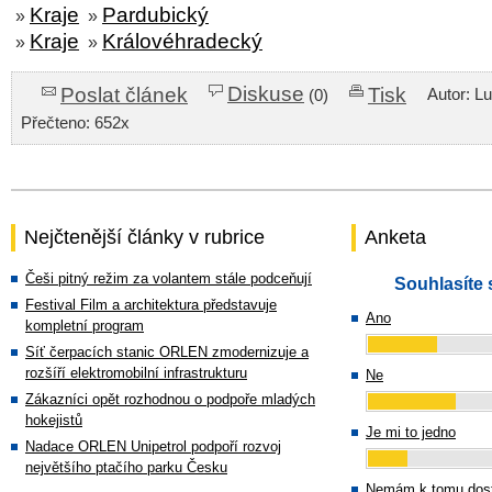
Kraje
Pardubický
»
»
Kraje
Královéhradecký
»
»
Diskuse
Poslat článek
Tisk
Autor: L
(0)
Přečteno: 652x
Nejčtenější články v rubrice
Anketa
Češi pitný režim za volantem stále podceňují
Souhlasíte 
Festival Film a architektura představuje
Ano
kompletní program
Síť čerpacích stanic ORLEN zmodernizuje a
rozšíří elektromobilní infrastrukturu
Ne
Zákazníci opět rozhodnou o podpoře mladých
hokejistů
Je mi to jedno
Nadace ORLEN Unipetrol podpoří rozvoj
největšího ptačího parku Česku
Nemám k tomu dost