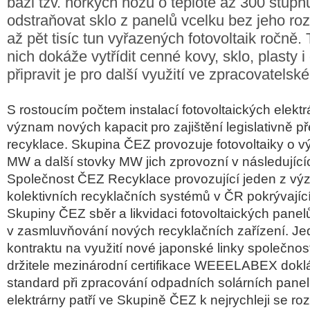
bázi tzv. horkých nožů o teplotě až 300 stupň
odstraňovat sklo z panelů vcelku bez jeho rozb
až pět tisíc tun vyřazených fotovoltaik ročně.
nich dokáže vytřídit cenné kovy, sklo, plasty i
připravit je pro další využití ve zpracovatels
S rostoucím počtem instalací fotovoltaických elektr
význam nových kapacit pro zajištění legislativně 
recyklace. Skupina ČEZ provozuje fotovoltaiky o 
MW a další stovky MW jich zprovozní v následujícíc
Společnost ČEZ Recyklace provozující jeden z v
kolektivních recyklačních systémů v ČR pokrývající
Skupiny ČEZ sběr a likvidaci fotovoltaických panel
v zasmluvňování nových recyklačních zařízení. Je
kontraktu na využití nové japonské linky společnos
držitele mezinárodní certifikace WEEELABEX doklá
standard při zpracování odpadních solárních panel
elektrárny patří ve Skupině ČEZ k nejrychleji se roz