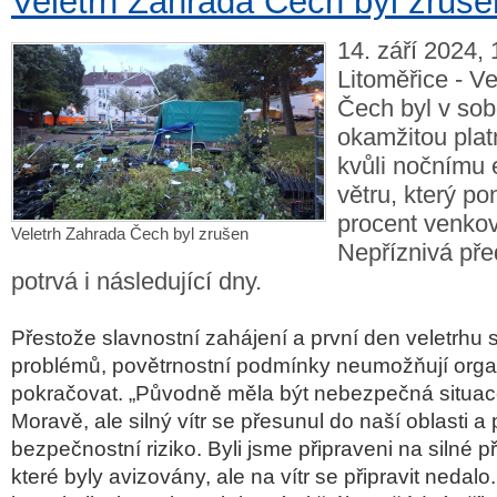
Veletrh Zahrada Čech byl zruše
14. září 2024, 
Litoměřice - V
Čech byl v sobo
okamžitou plat
kvůli nočnímu
větru, který po
procent venkov
Veletrh Zahrada Čech byl zrušen
Nepříznivá př
potrvá i následující dny.
Přestože slavnostní zahájení a první den veletrhu 
problémů, povětrnostní podmínky neumožňují org
pokračovat. „Původně měla být nebezpečná situa
Moravě, ale silný vítr se přesunul do naší oblasti a
bezpečnostní riziko. Byli jsme připraveni na silné p
které byly avizovány, ale na vítr se připravit nedal