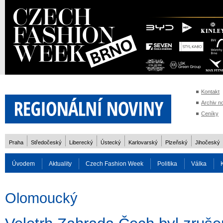
Kontakt
Archiv n
Ceníky
Praha
Středočeský
Liberecký
Ústecký
Karlovarský
Plzeňský
Jihočeský
Úvodem
Aktuality
Czech Fashion Week
Politika
Válka
Auto
Doprava
Zvířata
ZOH Soči 2014
Reality
Cestován
Olomoucký
Rozhovory