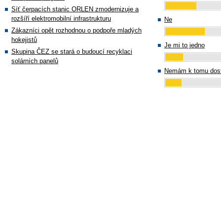
Síť čerpacích stanic ORLEN zmodernizuje a
rozšíří elektromobilní infrastrukturu
Ne
Zákazníci opět rozhodnou o podpoře mladých
hokejistů
Je mi to jedno
Skupina ČEZ se stará o budoucí recyklaci
solárních panelů
Nemám k tomu dost