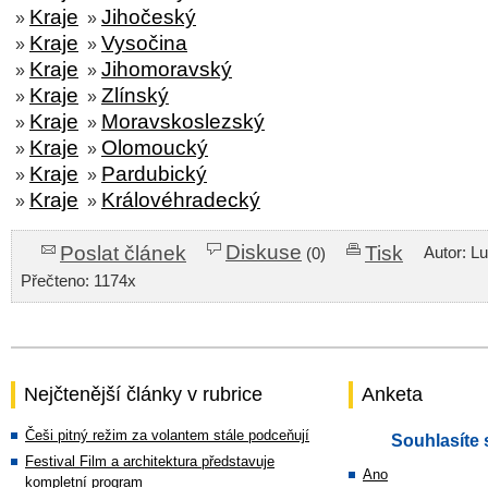
Kraje
Jihočeský
»
»
Kraje
Vysočina
»
»
Kraje
Jihomoravský
»
»
Kraje
Zlínský
»
»
Kraje
Moravskoslezský
»
»
Kraje
Olomoucký
»
»
Kraje
Pardubický
»
»
Kraje
Královéhradecký
»
»
Diskuse
Poslat článek
Tisk
Autor: L
(0)
Přečteno: 1174x
Nejčtenější články v rubrice
Anketa
Češi pitný režim za volantem stále podceňují
Souhlasíte 
Festival Film a architektura představuje
Ano
kompletní program