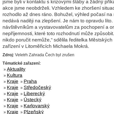
jsme byli v kontaktu s krizovými štáby a žádný přík
akce jsme neobdrželi. Vzhledem ke zhoršení situa
rozhodlo až dnes ráno. Bohužel, výhled počasí na 
nedává naději na zlepšení. Je nám to opravdu lít
návštěvníkům a vystavovatelům za pochopení a 
nepříjemnosti, které toto rozhodnutí může způsobit
nikdo poručit nemůže,“ sdělila ředitelka Městských 
zařízení v Litoměřicích Michaela Mokrá.
Zdroj:
Veletrh Zahrada Čech byl zrušen
Tématické zařazení:
Aktuality
»
Kultura
»
Kraje
Praha
»
»
Kraje
Středočeský
»
»
Kraje
Liberecký
»
»
Kraje
Ústecký
»
»
Kraje
Karlovarský
»
»
Kraje
Plzeňský
»
»