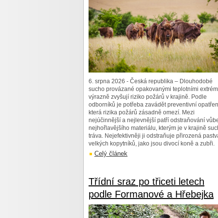
6. srpna 2026 - Česká republika – Dlouhodobé
sucho provázané opakovanými teplotními extré
výrazně zvyšují riziko požárů v krajině. Podle
odborníků je potřeba zavádět preventivní opatřen
která rizika požárů zásadně omezí. Mezi
nejúčinnější a nejlevnější patří odstraňování vůb
nejhořlavějšího materiálu, kterým je v krajině su
tráva. Nejefektivněji ji odstraňuje přirozená pastv
velkých kopytníků, jako jsou divocí koně a zubři.
Celý článek
Třídní sraz po třiceti letech
podle Formanové a Hřebejka