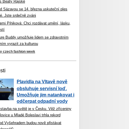
s Beaty Rajské
d Sázavou se 14. března uskuteční ples
é. Jste srdečně zváni
mi Pihiková: Chci rozdávat umění, lásku,
stí
ture Buddy umožňuje lidem se zdravotním
ím vyrazit za kulturou
ky czech fashion week
sti
Plavidla na Vltavě nově
obsluhuje servisní loď.
Umožňuje jim natankovat i
odčerpat odpadní vody
 stavba na světě je v Česku. Věž zříceniny
ovice u Mladé Boleslavi trhla rekord
od Vyšehradem budou nově přistávat