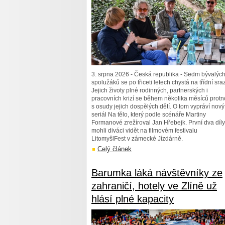
3. srpna 2026 - Česká republika - Sedm bývalýc
spolužáků se po třiceti letech chystá na třídní sraz
Jejich životy plné rodinných, partnerských i
pracovních krizí se během několika měsíců prot
s osudy jejich dospělých dětí. O tom vypráví nový
seriál Na tělo, který podle scénáře Martiny
Formanové zrežíroval Jan Hřebejk. První dva díly
mohli diváci vidět na filmovém festivalu
LitomyšlFest v zámecké Jízdárně.
Celý článek
Barumka láká návštěvníky ze
zahraničí, hotely ve Zlíně už
hlásí plné kapacity