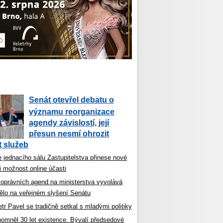
Senát otevřel debatu o
významu reorganizace
agendy závislostí, její
přesun nesmí ohrozit
 služeb
 jednacího sálu Zastupitelstva přinese nové
i možnost online účasti
koprávních agend na ministerstva vyvolává
ělo na veřejném slyšení Senátu
tr Pavel se tradičně setkal s mladými politiky
ipomněl 30 let existence. Bývalí předsedové