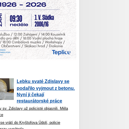
Lebku svaté Zdislavy se
podařilo vyjmout z betonu.
Nyní ji čekají
restaurátorské práce
 sv. Zdislavy už policisté objasnili. Měla
ce
se vrátí do Kryštofova Údolí, policie
razy vypátrala