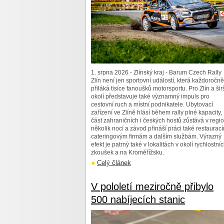
1. srpna 2026 - Zlínský kraj - Barum Czech Rally
Zlín není jen sportovní událostí, která každoročně
přiláká tisíce fanoušků motorsportu. Pro Zlín a šir
okolí představuje také významný impuls pro
cestovní ruch a místní podnikatele. Ubytovací
zařízení ve Zlíně hlásí během rally plné kapacity,
část zahraničních i českých hostů zůstává v regi
několik nocí a závod přináší práci také restaurac
cateringovým firmám a dalším službám. Výrazný
efekt je patrný také v lokalitách v okolí rychlostní
zkoušek a na Kroměřížsku.
Celý článek
V pololetí meziročně přibylo
500 nabíjecích stanic