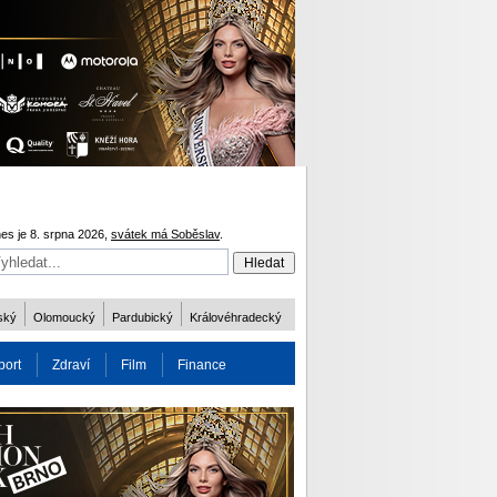
es je 8. srpna 2026,
svátek má Soběslav
.
ský
Olomoucký
Pardubický
Královéhradecký
port
Zdraví
Film
Finance
obnost
Více
ODM 2016