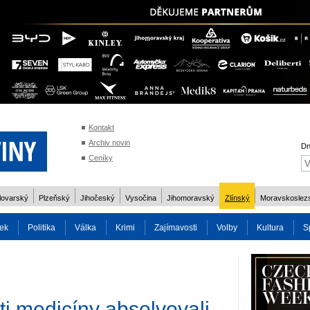
Kontakt
Archiv novin
Dn
Ceníky
lovarský
Plzeňský
Jihočeský
Vysočina
Jihomoravský
Zlínský
Moravskoslez
ek
Politika
Válka
Krimi
Zajímavosti
Volby
Kultura
S
2014
Reality
Cestování
Volby 2013
Technika
Charita
Os
ti medicíny absolvovali