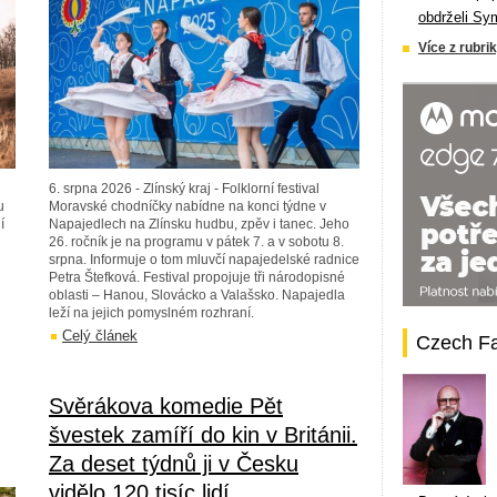
obdrželi Sy
Více z rubrik
6. srpna 2026 - Zlínský kraj - Folklorní festival
u
Moravské chodníčky nabídne na konci týdne v
í
Napajedlech na Zlínsku hudbu, zpěv i tanec. Jeho
26. ročník je na programu v pátek 7. a v sobotu 8.
srpna. Informuje o tom mluvčí napajedelské radnice
Petra Štefková. Festival propojuje tři národopisné
oblasti – Hanou, Slovácko a Valašsko. Napajedla
leží na jejich pomyslném rozhraní.
Celý článek
Czech F
Svěrákova komedie Pět
švestek zamíří do kin v Británii.
Za deset týdnů ji v Česku
vidělo 120 tisíc lidí