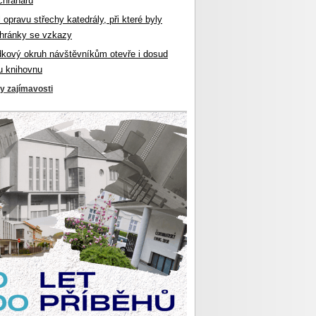
chranářů
l opravu střechy katedrály, při které byly
hránky se vzkazy
dkový okruh návštěvníkům otevře i dosud
u knihovnu
ky zajímavosti