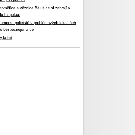
itoměřice a věznice Bělušice si zahrají v
lu Inspekce
ítomnost policistů v problémových lokalitách
ro bezpečnější ulice
ky krimi