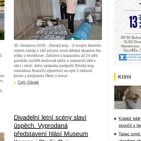
30. července 2026 - Zlínský kraj – S novým školním
rokem zahájí v září provoz nová dětská skupina Na
ší
vršku v Hostišové. Zařízení s kapacitou až 24 dětí
pomůže rozšířit možnosti péče o nejmenší děti v
obci i okolí. Jeho výstavbu podpořil Zlínský kraj
návratnou finanční výpomocí ve výši 5 milionů
onu
korun z programu Obec v nouzi.
Krimi
ím,
Celý článek
ch
Divadelní letní scény slaví
Krádež lebky
úspěch. Vyprodaná
skončit v ře
představení hlásí Museum
Tanec smrti 
ukradené ob