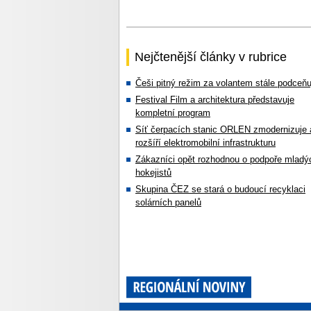
Nejčtenější články v rubrice
Češi pitný režim za volantem stále podceňu
Festival Film a architektura představuje
kompletní program
Síť čerpacích stanic ORLEN zmodernizuje 
rozšíří elektromobilní infrastrukturu
Zákazníci opět rozhodnou o podpoře mladý
hokejistů
Skupina ČEZ se stará o budoucí recyklaci
solárních panelů