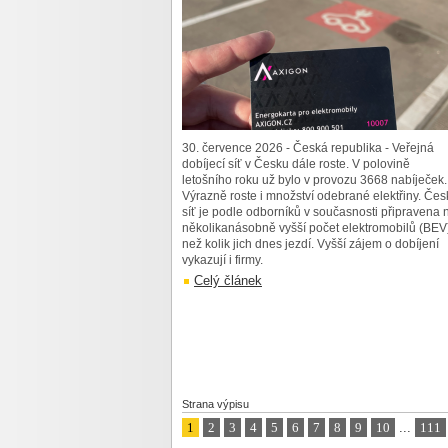
30. července 2026 - Česká republika - Veřejná
dobíjecí síť v Česku dále roste. V polovině
letošního roku už bylo v provozu 3668 nabíječek.
Výrazně roste i množství odebrané elektřiny. Čes
síť je podle odborníků v současnosti připravena 
několikanásobně vyšší počet elektromobilů (BEV
než kolik jich dnes jezdí. Vyšší zájem o dobíjení
vykazují i firmy.
Celý článek
Strana výpisu
1
2
3
4
5
6
7
8
9
10
...
111