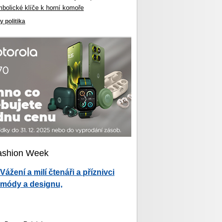
mbolické klíče k horní komoře
y politika
ashion Week
Vážení a milí čtenáři a příznivci
módy a designu,