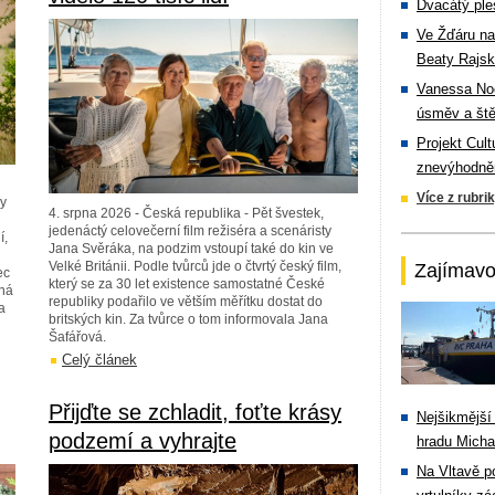
Dvacátý ple
Ve Žďáru na
Beaty Rajsk
Vanessa Noe
úsměv a ště
Projekt Cul
znevýhodněn
Více z rubri
my
4. srpna 2026 - Česká republika - Pět švestek,
jedenáctý celovečerní film režiséra a scenáristy
í,
Jana Svěráka, na podzim vstoupí také do kin ve
Velké Británii. Podle tvůrců jde o čtvrtý český film,
Zajímavo
ec
který se za 30 let existence samostatné České
chá
republiky podařilo ve větším měřítku dostat do
a
britských kin. Za tvůrce o tom informovala Jana
Šafářová.
Celý článek
Přijďte se zchladit, foťte krásy
Nejšikmější
podzemí a vyhrajte
hradu Michal
Na Vltavě p