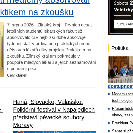
aktikem na zkoušku
7. srpna 2026 - Zlínský kraj – Prvních deset
letošních studentů lékařských fakult už
absolvovalo či v nejbližší době absolvuje
týdenní stáž v ordinacích praktických nebo
Politika
dětských lékařů díky projektu Praktikem na
zkoušku. Zlínský kraj tím pokračuje v
podpoře mladých lékařů a jejich seznamování
s primární péčí.
Celý článek
dostupnost
Modernizace
technologie 
Haná, Slovácko, Valašsko.
e.
Folklórní festival v Napajedlech
Přesun lids
obavy, zazn
představí pěvecké soubory
Prezident Pe
Moravy
Senát si př