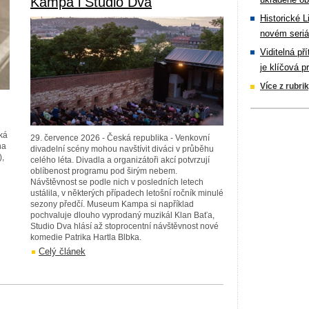
Kampa i Studio Dva
Historické L
novém seriá
Viditelná př
je klíčová p
Více z rubri
ká
29. července 2026 - Česká republika - Venkovní
na
divadelní scény mohou navštívit diváci v průběhu
),
celého léta. Divadla a organizátoři akcí potvrzují
oblíbenost programu pod širým nebem.
Návštěvnost se podle nich v posledních letech
ustálila, v některých případech letošní ročník minulé
sezony předčí. Museum Kampa si například
pochvaluje dlouho vyprodaný muzikál Klan Baťa,
Studio Dva hlásí až stoprocentní návštěvnost nové
komedie Patrika Hartla Blbka.
Celý článek