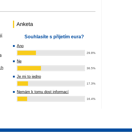
Anketa
jí
Souhlasíte s přijetím eura?
Ano
29.8%
a
Ne
ch
36.5%
Je mi to jedno
17.3%
Nemám k tomu dost informací
16.4%