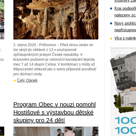
vrtulníky zá
Kraj podpoři
nalezeny sc
Nový prohlí
nepřístupno
Více z rubri
h
2. srpna 2026 - Průhonice – Před vlnou veder se
.
lze skrýt do některé z 13 v současnosti
zpřístupněných jeskyní České republiky. V
nou
krasovém podzemí je celoroční konstantní teplota
mez 7 až 14 stupni Celsia. V kombinaci s místy až
99procentní vlhkostí jde o velmi příjemné prostředí
pro dýchací cesty.
Celý článek
Program Obec v nouzi pomohl
Hostišové s výstavbou dětské
skupiny pro 24 dětí