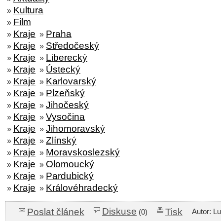
Kultura
»
Film
»
Kraje
Praha
»
»
Kraje
Středočeský
»
»
Kraje
Liberecký
»
»
Kraje
Ústecký
»
»
Kraje
Karlovarský
»
»
Kraje
Plzeňský
»
»
Kraje
Jihočeský
»
»
Kraje
Vysočina
»
»
Kraje
Jihomoravský
»
»
Kraje
Zlínský
»
»
Kraje
Moravskoslezský
»
»
Kraje
Olomoucký
»
»
Kraje
Pardubický
»
»
Kraje
Královéhradecký
»
»
Diskuse
Poslat článek
Tisk
Autor: L
(0)