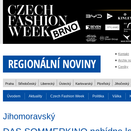
Kontakt
Archiv n
Ceníky
Praha
Středočeský
Liberecký
Ústecký
Karlovarský
Plzeňský
Jihočeský
Úvodem
Aktuality
Czech Fashion Week
Politika
Válka
Auto
Doprava
Zvířata
ZOH Soči 2014
Reality
Cestován
Jihomoravský
Rozhovory