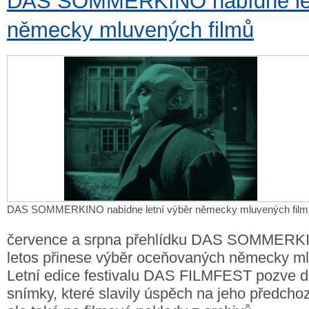
DAS SOMMERKINO nabídne let
německy mluvených filmů
DAS SOMMERKINO nabídne letní výběr německy mluvených film
července a srpna přehlídku DAS SOMMERKIN
letos přinese výběr oceňovaných německy ml
Letní edice festivalu DAS FILMFEST pozve d
snímky, které slavily úspěch na jeho předchoz