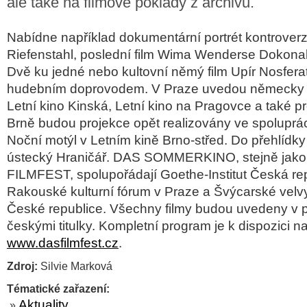
ale také na filmové poklady z archivů.
Nabídne například dokumentární portrét kontroverz
Riefenstahl, poslední film Wima Wenderse Dokonal
Dvě ku jedné nebo kultovní němý film Upír Nosfera
hudebním doprovodem. V Praze uvedou německy 
Letní kino Kinská, Letní kino na Pragovce a také p
Brně budou projekce opět realizovány ve spoluprá
Noční motýl v Letním kině Brno-střed. Do přehlídky
ústecký Hraničář. DAS SOMMERKINO, stejně jak
FILMFEST, spolupořádají Goethe-Institut Česká rep
Rakouské kulturní fórum v Praze a Švýcarské velvy
České republice. Všechny filmy budou uvedeny v 
českými titulky. Kompletní program je k dispozici n
www.dasfilmfest.cz
.
Zdroj:
Silvie Marková
Tématické zařazení:
Aktuality
»