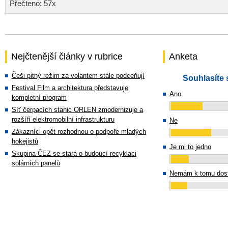
Přečteno: 57x
Nejčtenější články v rubrice
Anketa
Češi pitný režim za volantem stále podceňují
Souhlasíte 
Festival Film a architektura představuje
Ano
kompletní program
Síť čerpacích stanic ORLEN zmodernizuje a
rozšíří elektromobilní infrastrukturu
Ne
Zákazníci opět rozhodnou o podpoře mladých
hokejistů
Je mi to jedno
Skupina ČEZ se stará o budoucí recyklaci
solárních panelů
Nemám k tomu dost