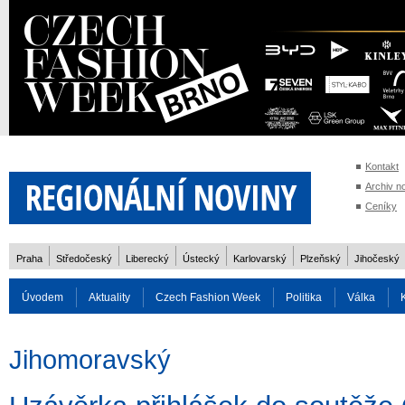
Kontakt
Archiv n
Ceníky
Praha
Středočeský
Liberecký
Ústecký
Karlovarský
Plzeňský
Jihočeský
Úvodem
Aktuality
Czech Fashion Week
Politika
Válka
Auto
Doprava
Zvířata
ZOH Soči 2014
Reality
Cestován
Jihomoravský
Rozhovory