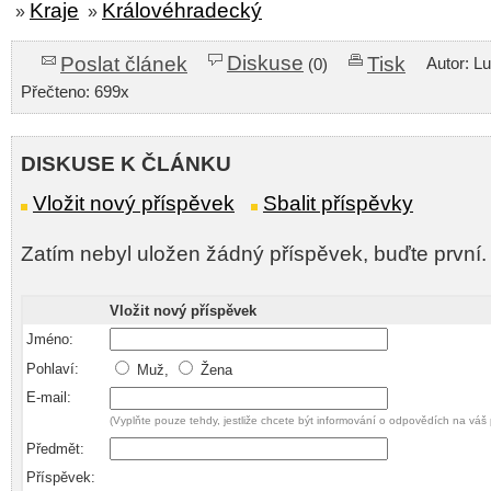
Kraje
Královéhradecký
»
»
Diskuse
Poslat článek
Tisk
Autor: L
(0)
Přečteno: 699x
DISKUSE K ČLÁNKU
Vložit nový příspěvek
Sbalit příspěvky
Zatím nebyl uložen žádný příspěvek, buďte první.
Vložit nový příspěvek
Jméno:
Pohlaví:
Muž,
Žena
E-mail:
(Vyplňte pouze tehdy, jestliže chcete být informování o odpovědích na váš 
Předmět:
Příspěvek: