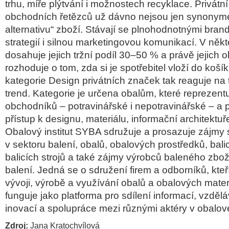
trhu, míře plýtvání i možnostech recyklace. Privátn
obchodních řetězců už dávno nejsou jen synonyme
alternativu“ zboží. Stávají se plnohodnotnými brandy
strategií i silnou marketingovou komunikací. V někt
dosahuje jejich tržní podíl 30–50 % a právě jejich o
rozhoduje o tom, zda si je spotřebitel vloží do koš
kategorie Design privátních značek tak reaguje na 
trend. Kategorie je určena obalům, které reprezentu
obchodníků – potravinářské i nepotravinářské – a př
přístup k designu, materiálu, informační architektuře 
Obalový institut SYBA sdružuje a prosazuje zájmy 
v sektoru balení, obalů, obalových prostředků, bali
balicích strojů a také zájmy výrobců baleného zboží
balení. Jedná se o sdružení firem a odborníků, kteří
vývoji, výrobě a využívání obalů a obalových materiá
funguje jako platforma pro sdílení informací, vzděl
inovací a spolupráce mezi různými aktéry v obalo
Zdroj:
Jana Kratochvílová