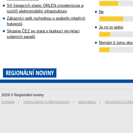
Síť čerpacích stanic ORLEN zmodernizuje a
rozšíří elektromobilní infrastrukturu
Ne
Zákazníci opět rozhodnou o podpoře mladých
hokejistů
Je mi to jedno
Skupina ČEZ se stará o budoucí recyklaci
solárních panelů
Nemám k tomu dost
2026 © Regionální noviny
ÚVODEM
|
PROHLÁŠENÍ O PŘÍSTUPNOSTI
|
MAPA WEBU
|
REDAKČNÍ SYSTÉ