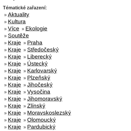
Tématické zařazení:
Aktuality
»
Kultura
»
Více
Ekologie
»
»
Soutěže
»
Kraje
Praha
»
»
Kraje
Středočeský
»
»
Kraje
Liberecký
»
»
Kraje
Ústecký
»
»
Kraje
Karlovarský
»
»
Kraje
Plzeňský
»
»
Kraje
Jihočeský
»
»
Kraje
Vysočina
»
»
Kraje
Jihomoravský
»
»
Kraje
Zlínský
»
»
Kraje
Moravskoslezský
»
»
Kraje
Olomoucký
»
»
Kraje
Pardubický
»
»