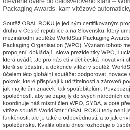
otevřené dveře do celosvětového klání – Wor
Packaging Awards, kam vítězové automaticky
Soutěž OBAL ROKU je jediným certifikovaným pr
druhu v České republice a na Slovensku, který um
mezinárodní soutěže WorldStar Packaging Awards
Packaging Organisation (WPO). Význam tohoto m
propojení dokládají i slova prezidentky WPO, Lucia
která uvádí: „Je pro nás ctí vidět česká inovativní 
která se účastní, a dokonce vítězí v soutěži WorldS
účelem této globální soutěže: podporovat inovace 
pokrok, které přispívají k udržitelnosti a zároveň pos
jak majitelům značek, tak spotřebitelům. Povzbuzu
společností, aby se zapojily do svých národních ce
koordinuje náš místní člen WPO, SYBA, a poté před
vítěze soutěži WorldStar.“ OBAL ROKU tedy není je
funkčnosti, ale je také o odpovědnosti, a to jak env
společenské. Kvalita obalu dnes rozhoduje o úspě