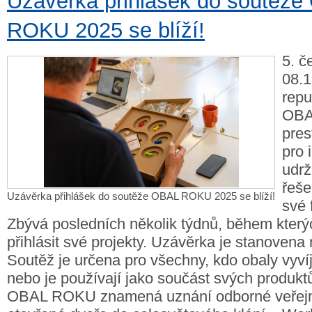
Uzávěrka přihlášek do soutěž
ROKU 2025 se blíží!
5. č
08.1
repu
OBA
pres
pro 
udrž
řeše
Uzávěrka přihlášek do soutěže OBAL ROKU 2025 se blíží!
své 
Zbývá posledních několik týdnů, během kter
přihlásit své projekty. Uzávěrka je stanovena 
Soutěž je určena pro všechny, kdo obaly vyvíje
nebo je používají jako součást svých produktů.
OBAL ROKU znamená uznání odborné veřejno