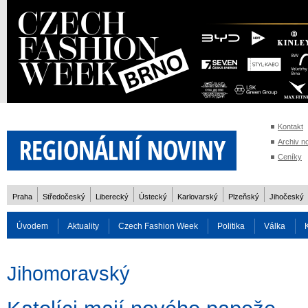
Kontakt
Archiv n
Ceníky
Praha
Středočeský
Liberecký
Ústecký
Karlovarský
Plzeňský
Jihočeský
Úvodem
Aktuality
Czech Fashion Week
Politika
Válka
Auto
Doprava
Zvířata
ZOH Soči 2014
Reality
Cestován
Jihomoravský
Rozhovory