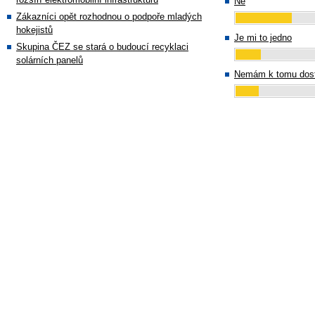
Ne
Zákazníci opět rozhodnou o podpoře mladých
hokejistů
Je mi to jedno
Skupina ČEZ se stará o budoucí recyklaci
solárních panelů
Nemám k tomu dost