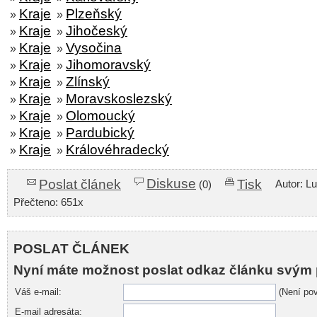
Kraje
Plzeňský
»
»
Kraje
Jihočeský
»
»
Kraje
Vysočina
»
»
Kraje
Jihomoravský
»
»
Kraje
Zlínský
»
»
Kraje
Moravskoslezský
»
»
Kraje
Olomoucký
»
»
Kraje
Pardubický
»
»
Kraje
Královéhradecký
»
»
Diskuse
Poslat článek
Tisk
Autor: L
(0)
Přečteno: 651x
POSLAT ČLÁNEK
Nyní máte možnost poslat odkaz článku svým 
Váš e-mail:
(Není pov
E-mail adresáta: