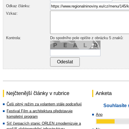
Odkaz článku:
Vzkaz:
Kontrola:
Do spodního pole opište z obrázku 5 znaků:
Nejčtenější články v rubrice
Anketa
Češi pitný režim za volantem stále podceňují
Souhlasíte 
Festival Film a architektura představuje
Ano
kompletní program
Síť čerpacích stanic ORLEN zmodernizuje a
rozšíří elektromobilní infrastrukturu