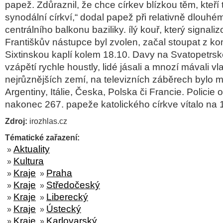
papež. Zdůraznil, že chce církev blízkou těm, kteří
synodální církví,“ dodal papež při relativně dlouhé
centrálního balkonu baziliky. ílý kouř, který signaliz
Františkův nástupce byl zvolen, začal stoupat z k
Sixtinskou kaplí kolem 18.10. Davy na Svatopetrs
vzápětí rychle houstly, lidé jásali a mnozí mávali vl
nejrůznějších zemí, na televizních záběrech bylo m
Argentiny, Itálie, Česka, Polska či Francie. Policie 
nakonec 267. papeže katolického církve vítalo na 150
Zdroj:
irozhlas.cz
Tématické zařazení:
Aktuality
»
Kultura
»
Kraje
Praha
»
»
Kraje
Středočeský
»
»
Kraje
Liberecký
»
»
Kraje
Ústecký
»
»
Kraje
Karlovarský
»
»