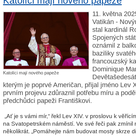
Katolíci mají nového papeže
11. května 2025
Vatikán - Nov
stal kardinál R
Spojených stát
oznámil z balk
baziliky svaté
francouzský ka
Dominique Mam
Katolíci mají nového papeže
Devětašedesáti
kterým je poprvé Američan, přijal jméno Lev 
prvním projevu zdůraznil potřebu míru a pod
předchůdci papeži Františkovi.
„Ať je s vámi mír,“ řekl Lev XIV. v proslovu k věř
na Svatopetrském náměstí. Ve své řeči pak zmínil m
několikrát. „Pomáhejte nám budovat mosty skrze di