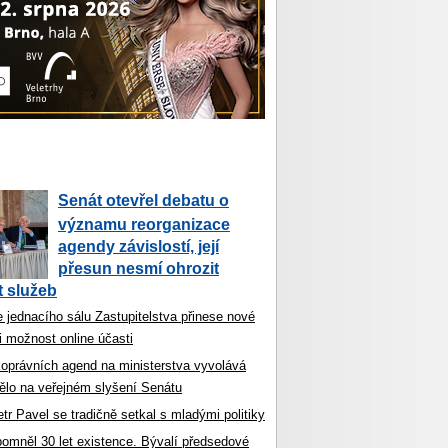
Senát otevřel debatu o
významu reorganizace
agendy závislostí, její
přesun nesmí ohrozit
 služeb
 jednacího sálu Zastupitelstva přinese nové
i možnost online účasti
koprávních agend na ministerstva vyvolává
ělo na veřejném slyšení Senátu
tr Pavel se tradičně setkal s mladými politiky
ipomněl 30 let existence. Bývalí předsedové