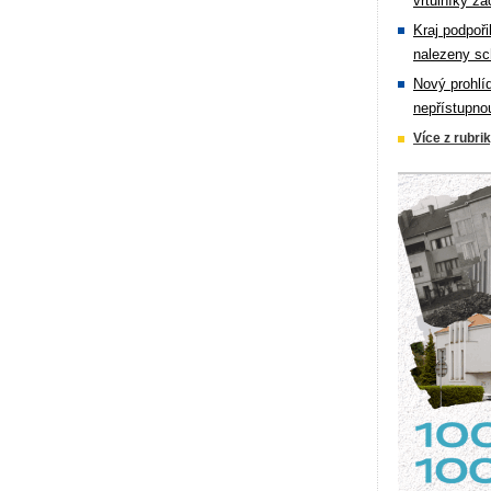
vrtulníky zá
Kraj podpoři
nalezeny sc
Nový prohlí
nepřístupno
Více z rubri