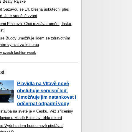
s Beaty Rajské
d Sázavou se 14. března uskuteční ples
é. Jste srdečně zváni
mi Pihiková: Chci rozdávat umění, lásku,
stí
ture Buddy umožňuje lidem se zdravotním
ím vyrazit za kulturou
ky czech fashion week
sti
Plavidla na Vltavě nově
obsluhuje servisní loď.
Umožňuje jim natankovat i
odčerpat odpadní vody
 stavba na světě je v Česku. Věž zříceniny
ovice u Mladé Boleslavi trhla rekord
od Vyšehradem budou nově přistávat