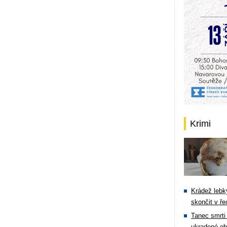
Krimi
Krádež lebky
skončit v ře
Tanec smrti 
ukradené ob