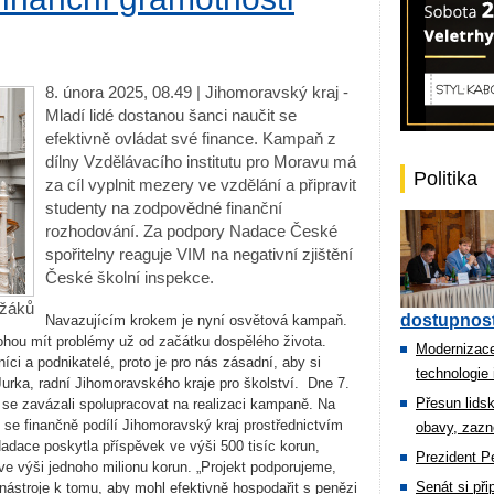
8. února 2025, 08.49 | Jihomoravský kraj -
Mladí lidé dostanou šanci naučit se
efektivně ovládat své finance. Kampaň z
dílny Vzdělávacího institutu pro Moravu má
Politika
za cíl vyplnit mezery ve vzdělání a připravit
studenty na zodpovědné finanční
rozhodování. Za podpory Nadace České
spořitelny reaguje VIM na negativní zjištění
České školní inspekce.
 žáků
dostupnost
Navazujícím krokem je nyní osvětová kampaň.
ohou mít problémy už od začátku dospělého života.
Modernizace
íci a podnikatelé, proto je pro nás zásadní, aby si
technologie 
Jurka, radní Jihomoravského kraje pro školství. Dne 7.
Přesun lids
 se zavázali spolupracovat na realizaci kampaně. Na
se finančně podílí Jihomoravský kraj prostřednictvím
obavy, zazn
dace poskytla příspěvek ve výši 500 tisíc korun,
Prezident Pe
e výši jednoho milionu korun. „Projekt podporujeme,
Senát si př
nástroje k tomu, aby mohl efektivně hospodařit s penězi