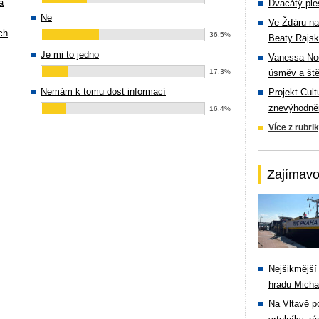
a
Dvacátý ple
Ne
Ve Žďáru na
ch
36.5%
Beaty Rajsk
Je mi to jedno
Vanessa Noe
17.3%
úsměv a ště
Nemám k tomu dost informací
Projekt Cul
znevýhodněn
16.4%
Více z rubri
Zajímavo
Nejšikmější
hradu Michal
Na Vltavě p