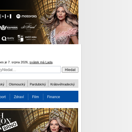
es je 7. srpna 2026,
svátek má Lada
.
ský
Olomoucký
Pardubický
Královéhradecký
port
Zdraví
Film
Finance
obnost
Více
ODM 2016