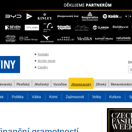
Kontakt
Archiv novin
Dn
Ceníky
lovarský
Plzeňský
Jihočeský
Vysočina
Jihomoravský
Zlínský
Moravskoslez
ek
Politika
Válka
Krimi
Zajímavosti
Volby
Kultura
S
2014
Reality
Cestování
Volby 2013
Technika
Charita
Os
inanční gramotností