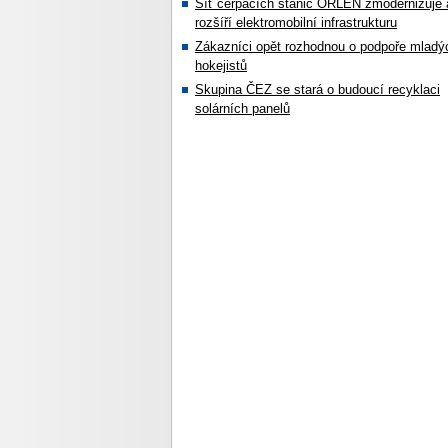
Síť čerpacích stanic ORLEN zmodernizuje 
rozšíří elektromobilní infrastrukturu
Zákazníci opět rozhodnou o podpoře mladý
hokejistů
Skupina ČEZ se stará o budoucí recyklaci
solárních panelů