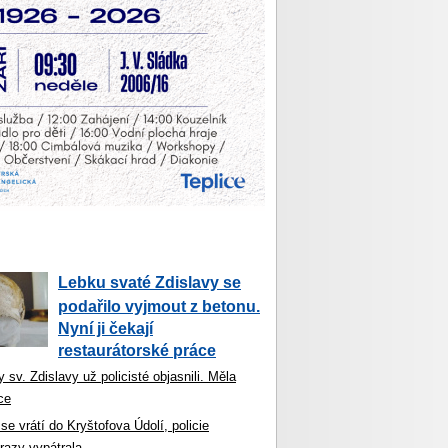
Lebku svaté Zdislavy se
podařilo vyjmout z betonu.
Nyní ji čekají
restaurátorské práce
 sv. Zdislavy už policisté objasnili. Měla
ce
se vrátí do Kryštofova Údolí, policie
razy vypátrala