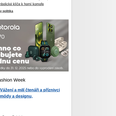
mbolické klíče k horní komoře
y politika
ashion Week
Vážení a milí čtenáři a příznivci
módy a designu,