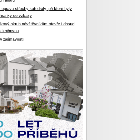
chranářů
l opravu střechy katedrály, při které byly
hránky se vzkazy
dkový okruh návštěvníkům otevře i dosud
u knihovnu
ky zajímavosti