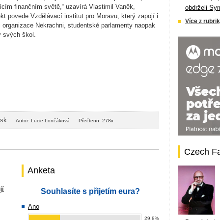
ícím finančním světě,“ uzavírá Vlastimil Vaněk,
obdrželi Sy
t povede Vzdělávací institut pro Moravu, který zapojí i
Více z rubrik
ci organizace Nekrachni, studentské parlamenty naopak
 svých škol.
isk
Autor: Lucie Lončáková
Přečteno: 278x
Czech F
Anketa
jí
Souhlasíte s přijetím eura?
Ano
29.8%