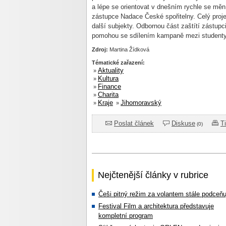
a lépe se orientovat v dnešním rychle se měn
zástupce Nadace České spořitelny. Celý projek
další subjekty. Odbornou část zaštítí zástup
pomohou se sdílením kampaně mezi studenty
Zdroj:
Martina Žídková
Tématické zařazení:
Aktuality
»
Kultura
»
Finance
»
Charita
»
Kraje
Jihomoravský
»
»
Poslat článek
Diskuse
T
(0)
Nejčtenější články v rubrice
Češi pitný režim za volantem stále podceňu
Festival Film a architektura představuje
kompletní program