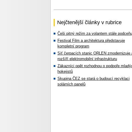
Nejčtenější články v rubrice
Češi pitný režim za volantem stále podceňu
Festival Film a architektura představuje
kompletní program
Síť čerpacích stanic ORLEN zmodernizuje 
rozšíří elektromobilní infrastrukturu
Zákazníci opět rozhodnou o podpoře mladý
hokejistů
Skupina ČEZ se stará o budoucí recyklaci
solárních panelů