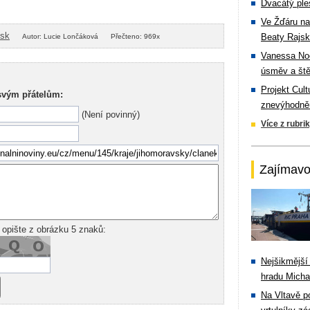
Dvacátý ple
Ve Žďáru na
isk
Beaty Rajsk
Autor: Lucie Lončáková
Přečteno: 969x
Vanessa Noe
úsměv a ště
Projekt Cul
svým přátelům:
znevýhodněn
(Není povinný)
Více z rubri
Zajímavo
 opište z obrázku 5 znaků:
Nejšikmější
hradu Michal
Na Vltavě p