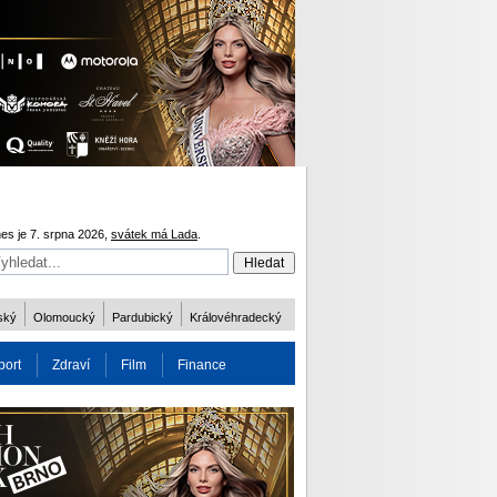
es je 7. srpna 2026,
svátek má Lada
.
ský
Olomoucký
Pardubický
Královéhradecký
port
Zdraví
Film
Finance
obnost
Více
ODM 2016