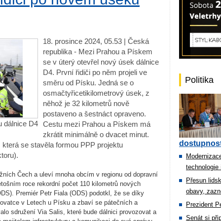
18. prosince 2024, 05.53 | Česká
republika - Mezi Prahou a Pískem
se v úterý otevřel nový úsek dálnice
D4. První řidiči po něm projeli ve
Politika
směru od Písku. Jedná se o
osmačtyřicetikilometrový úsek, z
něhož je 32 kilometrů nově
postaveno a šestnáct opraveno.
u dálnice D4
Cestu mezi Prahou a Pískem má
zkrátit minimálně o dvacet minut.
dostupnost
 která se stavěla formou PPP projektu
toru).
Modernizace
technologie 
 jižních Čech a uleví mnoha obcím v regionu od dopravní
Přesun lids
etošním roce rekordní počet 110 kilometrů nových
obavy, zazn
(ODS). Premiér Petr Fiala (ODS) podotkl, že se díky
ovatce v Letech u Písku a zbaví se pátečních a
Prezident Pe
alo sdružení Via Salis, které bude dálnici provozovat a
Senát si př