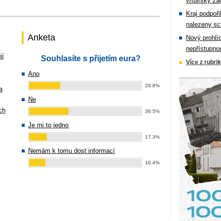
vrtulníky zá
Kraj podpoři
nalezeny sc
Anketa
Nový prohlí
nepřístupno
jí
Souhlasíte s přijetím eura?
Více z rubri
Ano
29.8%
a
Ne
ch
36.5%
Je mi to jedno
17.3%
Nemám k tomu dost informací
16.4%