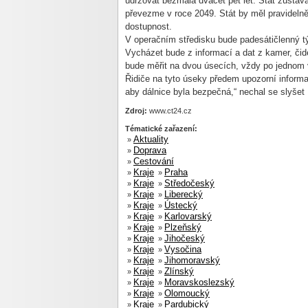
udržovat bezmála dvacet pět let. Stát zůstáv
převezme v roce 2049. Stát by měl pravidelně 
dostupnost.
V operačním středisku bude padesátičlenný tý
Vycházet bude z informací a dat z kamer, čid
bude měřit na dvou úsecích, vždy po jednom
Řidiče na tyto úseky předem upozorní informa
aby dálnice byla bezpečná,“ nechal se slyšet
Zdroj:
www.ct24.cz
Tématické zařazení:
Aktuality
»
Doprava
»
Cestování
»
Kraje
Praha
»
»
Kraje
Středočeský
»
»
Kraje
Liberecký
»
»
Kraje
Ústecký
»
»
Kraje
Karlovarský
»
»
Kraje
Plzeňský
»
»
Kraje
Jihočeský
»
»
Kraje
Vysočina
»
»
Kraje
Jihomoravský
»
»
Kraje
Zlínský
»
»
Kraje
Moravskoslezský
»
»
Kraje
Olomoucký
»
»
Kraje
Pardubický
»
»