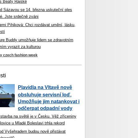
s Beaty Rajské
d Sázavou se 14. března uskuteční ples
é. Jste srdečně zváni
mi Pihiková: Chci rozdávat umění, lásku,
stí
ture Buddy umožňuje lidem se zdravotním
ím vyrazit za kulturou
ky czech fashion week
sti
Plavidla na Vltavě nově
obsluhuje servisní loď.
Umožňuje jim natankovat i
odčerpat odpadní vody
 stavba na světě je v Česku. Věž zříceniny
ovice u Mladé Boleslavi trhla rekord
od Vyšehradem budou nově přistávat