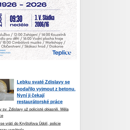
Lebku svaté Zdislavy se
podařilo vyjmout z betonu.
Nyní ji čekají
restaurátorské práce
 sv. Zdislavy už policisté objasnili. Měla
ce
se vrátí do Kryštofova Údolí, policie
razy vypátrala