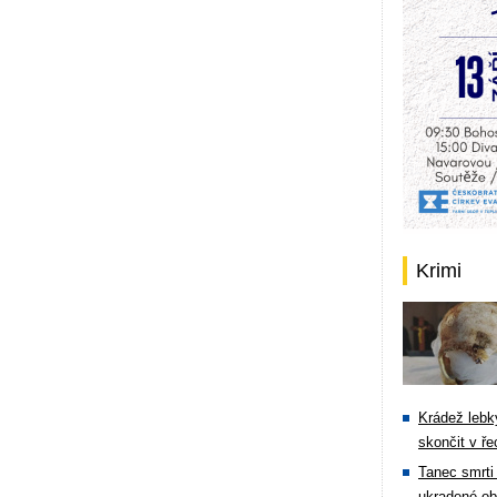
Krimi
Krádež lebky
skončit v ře
Tanec smrti 
ukradené ob