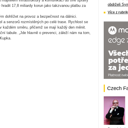
á majitelem infrastruktury a komunikaci do své správy
obdrželi Sy
hradit 17,8 miliardy korun jako takzvanou platbu za
Více z rubrik
m dohlížet na provoz a bezpečnost na dálnici.
el a senzorů rozmístěných po celé trase. Rychlost se
 v každém směru, přičemž se mají každý den měnit.
ční tabule. „Jde hlavně o prevenci, záleží nám na tom,
 Kupka.
Czech F