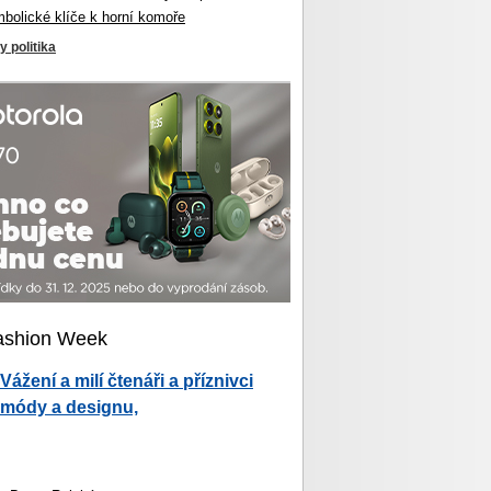
mbolické klíče k horní komoře
y politika
ashion Week
Vážení a milí čtenáři a příznivci
módy a designu,