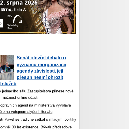
Senát otevřel debatu o
významu reorganizace
agendy závislostí, její
přesun nesmí ohrozit
 služeb
 jednacího sálu Zastupitelstva přinese nové
i možnost online účasti
koprávních agend na ministerstva vyvolává
ělo na veřejném slyšení Senátu
tr Pavel se tradičně setkal s mladými politiky
ipomněl 30 let existence. Bývalí předsedové