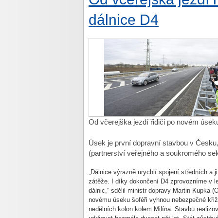
dálnice D4
Od včerejška jezdí řidiči po novém úsek
Úsek je první dopravní stavbou v Česku,
(partnerství veřejného a soukromého sek
„Dálnice výrazně urychlí spojení středních a
zátěže. I díky dokončení D4 zprovozníme v l
dálnic,“ sdělil ministr dopravy Martin Kupka 
novému úseku šoféři vyhnou nebezpečné křiž
nedělních kolon kolem Milína. Stavbu realizov