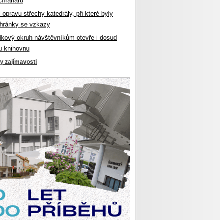
chranářů
l opravu střechy katedrály, při které byly
hránky se vzkazy
dkový okruh návštěvníkům otevře i dosud
u knihovnu
ky zajímavosti