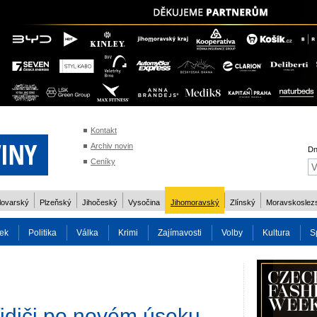
Kontakt
Archiv novin
Dn
Ceníky
lovarský
Plzeňský
Jihočeský
Vysočina
Jihomoravský
Zlínský
Moravskoslez
ek
Politika
Válka
Krimi
Zajímavosti
Volby
Kultura
S
2014
Reality
Cestování
Volby 2013
Technika
Charita
Os
řidiči po novém úseku