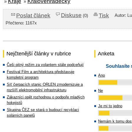
Kraje
Královéhradecký
»
»
Diskuse
Poslat článek
Tisk
Autor: L
(0)
Přečteno: 1167x
Nejčtenější články v rubrice
Anketa
Češi pitný režim za volantem stále podceňují
Souhlasíte 
Festival Film a architektura představuje
Ano
kompletní program
Síť čerpacích stanic ORLEN zmodernizuje a
rozšíří elektromobilní infrastrukturu
Ne
Zákazníci opět rozhodnou o podpoře mladých
hokejistů
Je mi to jedno
Skupina ČEZ se stará o budoucí recyklaci
solárních panelů
Nemám k tomu dost