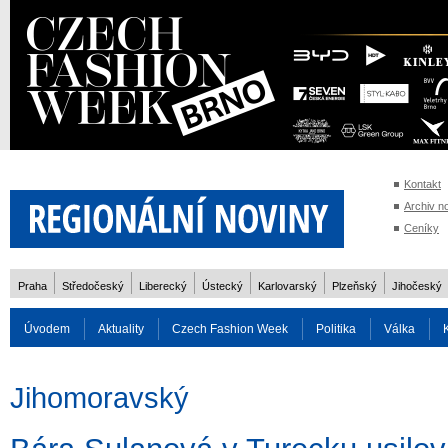
Kontakt
Archiv n
Ceníky
Praha
Středočeský
Liberecký
Ústecký
Karlovarský
Plzeňský
Jihočeský
Úvodem
Aktuality
Czech Fashion Week
Politika
Válka
Auto
Doprava
Zvířata
ZOH Soči 2014
Reality
Cestován
Jihomoravský
Rozhovory