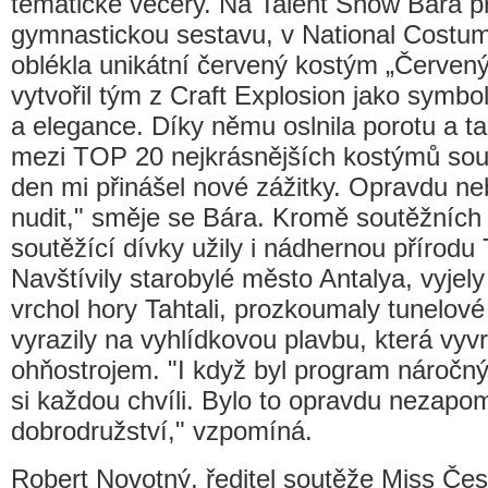
tematické večery. Na Talent Show Bára p
gymnastickou sestavu, v National Cost
oblékla unikátní červený kostým „Červený
vytvořil tým z Craft Explosion jako symbo
a elegance. Díky němu oslnila porotu a ta 
mezi TOP 20 nejkrásnějších kostýmů sou
den mi přinášel nové zážitky. Opravdu ne
nudit," směje se Bára. Kromě soutěžních 
soutěžící dívky užily i nádhernou přírodu
Navštívily starobylé město Antalya, vyjel
vrchol hory Tahtali, prozkoumaly tunelové
vyrazily na vyhlídkovou plavbu, která vyvr
ohňostrojem. "I když byl program náročný
si každou chvíli. Bylo to opravdu nezapo
dobrodružství," vzpomíná.
Robert Novotný, ředitel soutěže Miss Čes