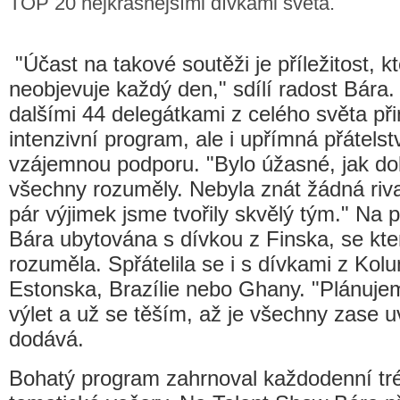
TOP 20 nejkrásnějšími dívkami světa.
"Účast na takové soutěži je příležitost, k
neobjevuje každý den," sdílí radost Bára.
dalšími 44 delegátkami z celého světa při
intenzivní program, ale i upřímná přátelst
vzájemnou podporu. "Bylo úžasné, jak do
všechny rozuměly. Nebyla znát žádná rival
pár výjimek jsme tvořily skvělý tým." Na p
Bára ubytována s dívkou z Finska, se kte
rozuměla. Spřátelila se i s dívkami z Kol
Estonska, Brazílie nebo Ghany. "Plánuje
výlet a už se těším, až je všechny zase u
dodává.
Bohatý program zahrnoval každodenní tré