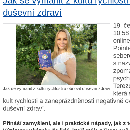
Jak se vymanit z kultu rychlosti
duševní zdraví
19. č
10.58
online
Point
seber
s náz
zpoma
psych
Terez
Jak se vymanit z kultu rychlosti a obnovit duševní zdraví
která 
kult rychlosti a zaneprázdněnosti negativně o
duševní zdraví.
Přináší zamyšlení, ale i praktické nápady, jak z 