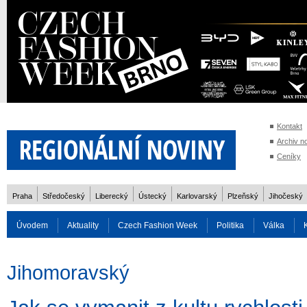
Kontakt
Archiv n
Ceníky
Praha
Středočeský
Liberecký
Ústecký
Karlovarský
Plzeňský
Jihočeský
Úvodem
Aktuality
Czech Fashion Week
Politika
Válka
Auto
Doprava
Zvířata
ZOH Soči 2014
Reality
Cestován
Jihomoravský
Rozhovory