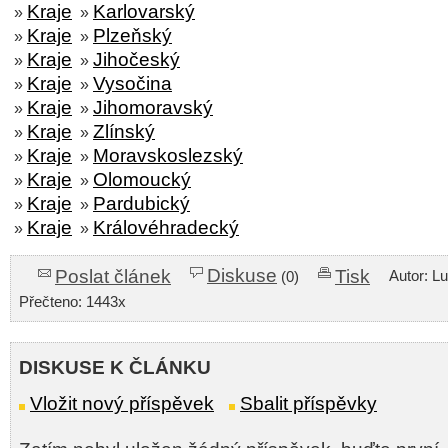
Kraje
Karlovarský
»
»
Kraje
Plzeňský
»
»
Kraje
Jihočeský
»
»
Kraje
Vysočina
»
»
Kraje
Jihomoravský
»
»
Kraje
Zlínský
»
»
Kraje
Moravskoslezský
»
»
Kraje
Olomoucký
»
»
Kraje
Pardubický
»
»
Kraje
Královéhradecký
»
»
Diskuse
Poslat článek
Tisk
Autor: L
(0)
Přečteno: 1443x
DISKUSE K ČLÁNKU
Vložit nový příspěvek
Sbalit příspěvky