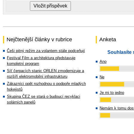
Nejčtenější články v rubrice
Anketa
Češi pitný režim za volantem stále podceňují
Souhlasíte 
Festival Film a architektura představuje
Ano
kompletní program
Síť čerpacích stanic ORLEN zmodernizuje a
rozšíří elektromobilní infrastrukturu
Ne
Zákazníci opět rozhodnou o podpoře mladých
hokejistů
Je mi to jedno
Skupina ČEZ se stará o budoucí recyklaci
solárních panelů
Nemám k tomu dost