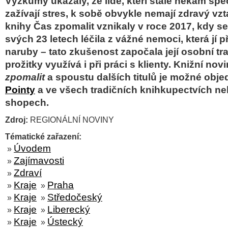
Výzkumy ukázaly, že lidé, kteří stále někam spě
zažívají stres, k sobě obvykle nemají zdravý vzt
knihy Čas zpomalit vznikaly v roce 2017, kdy se
svých 23 letech léčila z vážné nemoci, která jí př
naruby – tato zkušenost započala její osobní tra
prožitky využívá i při práci s klienty. Knižní no
zpomalit
a spoustu dalších titulů je možné obj
Pointy
a ve všech tradičních knihkupectvích ne
shopech.
Zdroj:
REGIONÁLNÍ NOVINY
Tématické zařazení:
Úvodem
»
Zajímavosti
»
Zdraví
»
Kraje
Praha
»
»
Kraje
Středočeský
»
»
Kraje
Liberecký
»
»
Kraje
Ústecký
»
»