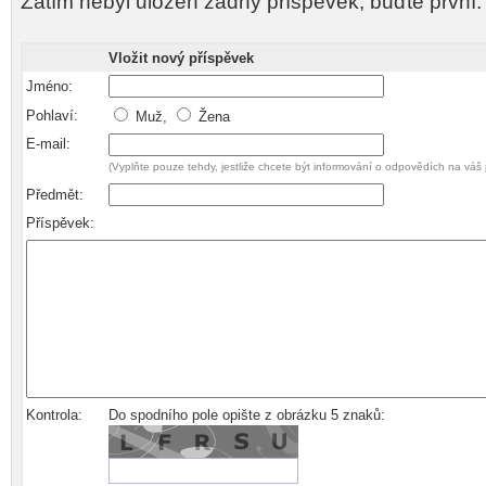
Zatím nebyl uložen žádný příspěvek, buďte první.
Vložit nový příspěvek
Jméno:
Pohlaví:
Muž,
Žena
E-mail:
(Vyplňte pouze tehdy, jestliže chcete být informování o odpovědích na váš 
Předmět:
Příspěvek:
Kontrola:
Do spodního pole opište z obrázku 5 znaků: