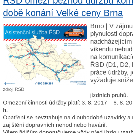
ŘSD omezí běžnou údržbu kom
době konání Velké ceny Brna
Brno | V zájm
plynulosti dopr
nadcházející
víkendu nebud
na komunikací
ŘSD (D1, D2, 
práce údržby, j
vyžaduje snížen
zdroj: ŘSD
jízdních pruhů.
Omezení činnosti údržby platí: 3. 8. 2017 – 6. 8. 2
h.
Opatření se nevztahuje na dlouhodobé uzavírky a 
zajištění dopravních nehod nebo havárií.
Všem řidičům doporučujeme vždy před jízdou využ