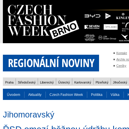
Kontakt
Archiv n
Ceníky
Praha
Středočeský
Liberecký
Ústecký
Karlovarský
Plzeňský
Jihočeský
Úvodem
Aktuality
Czech Fashion Week
Politika
Válka
Auto
Doprava
Zvířata
ZOH Soči 2014
Reality
Cestován
Jihomoravský
Rozhovory