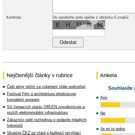
Kontrola:
Do spodního pole opište z obrázku 5 znaků:
Nejčtenější články v rubrice
Anketa
Češi pitný režim za volantem stále podceňují
Souhlasíte 
Festival Film a architektura představuje
Ano
kompletní program
Síť čerpacích stanic ORLEN zmodernizuje a
rozšíří elektromobilní infrastrukturu
Ne
Zákazníci opět rozhodnou o podpoře mladých
hokejistů
Je mi to jedno
Skupina ČEZ se stará o budoucí recyklaci