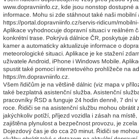
www.dopravniinfo.cz, kde jsou nonstop dostupné a
informace. Mohu si zde stáhnout také naši mobilní a
https://portal.dopravniinfo.cz/servis-ridicum/mobilni
Aplikace vyhodnocuje dopravní situaci v reálném 
konkrétní trase. Pokrývá dálnice ČR, poskytuje zá
kamer a automaticky aktualizuje informace o dopra
meteorologické situaci. Aplikace je ke stažení zd
uživatele Android, iPhone i Windows Mobile. Aplika
spustit také pomocí internetového prohlížeče na a
https://m.dopravniinfo.cz.
Všem řidičům je na většině dálnic (viz mapa v příloz
také bezplatná asistenční služba. Asistenční služb
pracovníky ŘSD a funguje 24 hodin denně, 7 dní v 
roce. Řidiči se na asistenční službu mohou obrátit 
jakýchkoliv potíží, příjezd vozidla i zásah na místě
zajištěna plynulost a bezpečnost provozu, je zcela
Dojezdový čas je do cca 20 minut. Řidiči se mohou
službu obrátit také s dotazem na aktuální dopravní s