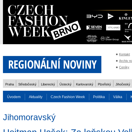
Kontakt
Archiv n
Ceníky
Praha
Středočeský
Liberecký
Ústecký
Karlovarský
Plzeňský
Jihočeský
Úvodem
Aktuality
Czech Fashion Week
Politika
Válka
Auto
Doprava
Zvířata
ZOH Soči 2014
Reality
Cestován
Jihomoravský
Rozhovory