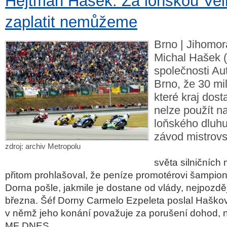
Hejtman Hašek: Za loňskou Ve
zaplatit nemůžeme
Brno | Jihomo
Michal Hašek 
společnosti A
Brno, že 30 mi
které kraj dost
nelze použít n
loňského dluh
závod mistrovst
zdroj: archiv Metropolu
světa silničních
přitom prohlašoval, že peníze promotérovi šampion
Dorna pošle, jakmile je dostane od vlády, nejpozdě
března. Šéf Dorny Carmelo Ezpeleta poslal Haškov
v němž jeho konání považuje za porušení dohod, 
MF DNES.