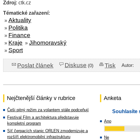
Zdroj:
ctk.cz
Tématické zařazení:
Aktuality
»
Politika
»
Finance
»
Kraje
Jihomoravský
»
»
Sport
»
Diskuse
Poslat článek
Tisk
Autor:
(0)
Nejčtenější články v rubrice
Anketa
Češi pitný režim za volantem stále podceňují
Souhlasíte 
Festival Film a architektura představuje
Ano
kompletní program
Síť čerpacích stanic ORLEN zmodernizuje a
rozšíří elektromobilní infrastrukturu
Ne