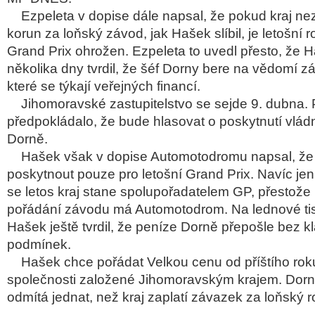
Ezpeleta v dopise dále napsal, že pokud kraj nez
korun za loňský závod, jak Hašek slíbil, je letošní 
Grand Prix ohrožen. Ezpeleta to uvedl přesto, že 
několika dny tvrdil, že šéf Dorny bere na vědomí 
které se týkají veřejných financí.
Jihomoravské zastupitelstvo se sejde 9. dubna.
předpokládalo, že bude hlasovat o poskytnutí vlád
Dorně.
Hašek však v dopise Automotodromu napsal, že 
poskytnout pouze pro letošní Grand Prix. Navíc je
se letos kraj stane spolupořadatelem GP, přestože 
pořádání závodu má Automotodrom. Na lednové ti
Hašek ještě tvrdil, že peníze Dorně přepošle bez kl
podmínek.
Hašek chce pořádat Velkou cenu od příštího rok
společnosti založené Jihomoravským krajem. Dorn
odmítá jednat, než kraj zaplatí závazek za loňský r