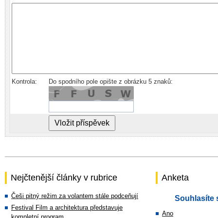
Kontrola:
Do spodního pole opište z obrázku 5 znaků:
Nejčtenější články v rubrice
Anketa
Češi pitný režim za volantem stále podceňují
Souhlasíte 
Festival Film a architektura představuje
Ano
kompletní program