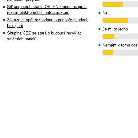
Síť čerpacích stanic ORLEN zmodernizuje a
rozšíří elektromobilní infrastrukturu
Ne
Zákazníci opět rozhodnou o podpoře mladých
hokejistů
Je mi to jedno
Skupina ČEZ se stará o budoucí recyklaci
solárních panelů
Nemám k tomu dost