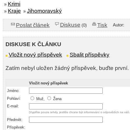
Krimi
»
Kraje
Jihomoravský
»
»
Diskuse
Poslat článek
Tisk
Autor:
(0)
DISKUSE K ČLÁNKU
Vložit nový příspěvek
Sbalit příspěvky
Zatím nebyl uložen žádný příspěvek, buďte první.
Vložit nový příspěvek
Jméno:
Pohlaví:
Muž,
Žena
E-mail:
(Vyplňte pouze tehdy, jestliže chcete být informování o odpovědích na váš 
Předmět:
Příspěvek: