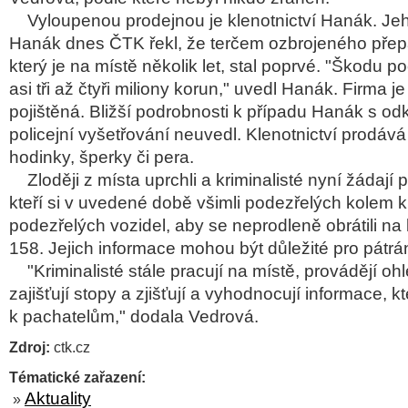
Vyloupenou prodejnou je klenotnictví Hanák. Jeho 
Hanák dnes ČTK řekl, že terčem ozbrojeného přep
který je na místě několik let, stal poprvé. "Škodu p
asi tři až čtyři miliony korun," uvedl Hanák. Firma je
pojištěná. Bližší podrobnosti k případu Hanák s o
policejní vyšetřování neuvedl. Klenotnictví prodáv
hodinky, šperky či pera.
Zloději z místa uprchli a kriminalisté nyní žádají 
kteří si v uvedené době všimli podezřelých kolem k
podezřelých vozidel, aby se neprodleně obrátili na
158. Jejich informace mohou být důležité pro pátrá
"Kriminalisté stále pracují na místě, provádějí ohl
zajišťují stopy a zjišťují a vyhodnocují informace, 
k pachatelům," dodala Vedrová.
Zdroj:
ctk.cz
Tématické zařazení:
Aktuality
»