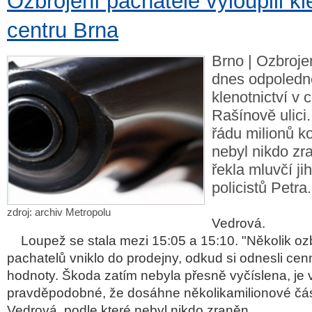
Ozbrojení pachatelé vyloupili kl
centru Brna
Brno | Ozbroje
dnes odpoledne
klenotnictví v 
Rašínově ulici
řádu milionů ko
nebyl nikdo zr
řekla mluvčí j
policistů Petra.
zdroj: archiv Metropolu
Vedrová.
Loupež se stala mezi 15:05 a 15:10. "Několik oz
pachatelů vniklo do prodejny, odkud si odnesli cen
hodnoty. Škoda zatím nebyla přesně vyčíslena, je 
pravděpodobné, že dosáhne několikamilionové čás
Vedrová, podle které nebyl nikdo zraněn.