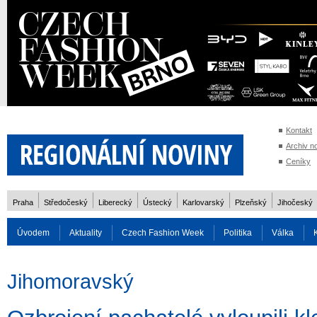
Kontakt
Archiv n
Ceníky
Praha
Středočeský
Liberecký
Ústecký
Karlovarský
Plzeňský
Jihočeský
Úvodem
Aktuality
Czech Fashion Week
Politika
Válka
Auto
Doprava
Zvířata
ZOH Soči 2014
Reality
Cestován
Jihomoravský
Rozhovory